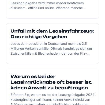
Leasingrückgabe wird immer wieder kontrovers
diskutiert - offline und online. Während manche
Leasingnehmer ihren Frust über hohe Nachzahlungen
auslassen, finden andere die Kosten bei der
Leasingrückgabe fair und transparent. Was stimmt
nun?
Unfall mit dem Leasingfahrzeug:
Das richtige Vorgehen
Jedes Jahr passieren in Deutschland mehr als 2,5
Millionen Verkehrsunfälle. Oftmals handelt es sich um
Zwischenfälle mit Blechschaden, der von der Kfz-
Versicherung des Unfallgegners reguliert wird. Und
wie läuft die Schadensregulierung beim Unfall mit
einem Leasingfahrzeug ab? In diesem Fall handelt es
sich um eine „Dreiecksbeziehung“, denn plötzlich sind
Warum es bei der
drei Parteien betroffen.
Leasingrückgabe oft besser ist,
keinen Anwalt zu beauftragen
Erfahren Sie, warum es bei der Leasingrückgabe 2024
kostengünstiger sein kann, keinen Anwalt direkt zur
Prüfung einzuschalten und wie Sie Nachzahlungen