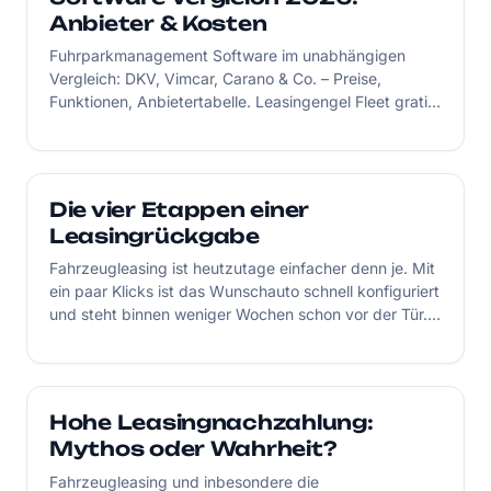
Anbieter & Kosten
Fuhrparkmanagement Software im unabhängigen
Vergleich: DKV, Vimcar, Carano & Co. – Preise,
Funktionen, Anbietertabelle. Leasingengel Fleet gratis
bis 5 Fahrzeuge starten.
Die vier Etappen einer
Leasingrückgabe
Fahrzeugleasing ist heutzutage einfacher denn je. Mit
ein paar Klicks ist das Wunschauto schnell konfiguriert
und steht binnen weniger Wochen schon vor der Tür.
Die Leasingrückgabe hingegen entpuppt sich im
Nachhinein oft als langer, steiniger Weg mit
Hindernissen. Wie läuft eine Leasingrückgabe ab und
wo gibt es Fallstricke? Das sind die vier Etappen der
Hohe Leasingnachzahlung:
Leasingrückgabe.
Mythos oder Wahrheit?
Fahrzeugleasing und inbesondere die