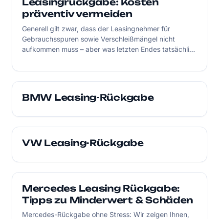
Leasingrückgabe: Kosten
präventiv vermeiden
Generell gilt zwar, dass der Leasingnehmer für
Gebrauchsspuren sowie Verschleißmängel nicht
aufkommen muss – aber was letzten Endes tatsächlich
als wertmindernder Faktor zu bewerten ist, bleibt oft
undefiniert. Wer bei der Leasingrückgabe nicht nur auf
einen gutmütigen Gutachter pokern möchte, sollte
eine professionelle Fahrzeugaufbereitung in Betracht
BMW Leasing-Rückgabe
ziehen.
VW Leasing-Rückgabe
Mercedes Leasing Rückgabe:
Tipps zu Minderwert & Schäden
Mercedes-Rückgabe ohne Stress: Wir zeigen Ihnen,