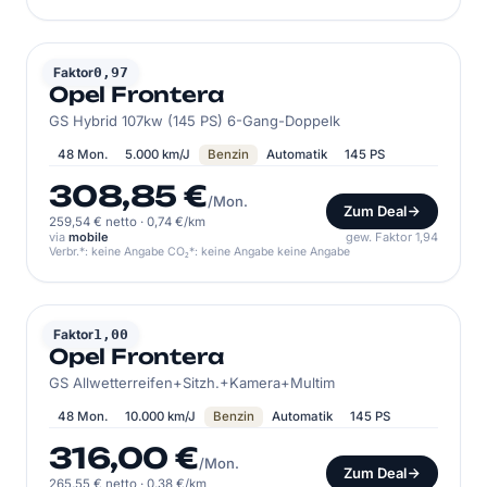
OPEL
Faktor
0,97
Opel Frontera
GS Hybrid 107kw (145 PS) 6-Gang-Doppelk
48 Mon.
5.000 km/J
Benzin
Automatik
145 PS
308,85 €
/Mon.
Zum Deal
259,54 € netto
·
0,74 €/km
via
mobile
gew. Faktor 1,94
Verbr.*: keine Angabe CO₂*: keine Angabe keine Angabe
OPEL
Faktor
1,00
Opel Frontera
GS Allwetterreifen+Sitzh.+Kamera+Multim
48 Mon.
10.000 km/J
Benzin
Automatik
145 PS
316,00 €
/Mon.
Zum Deal
265,55 € netto
·
0,38 €/km