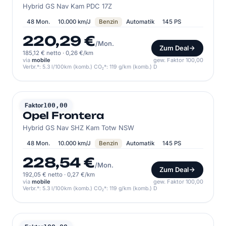
Hybrid GS Nav Kam PDC 17Z
48 Mon.
10.000 km/J
Benzin
Automatik
145 PS
220,29 €
/Mon.
Zum Deal
185,12 € netto
·
0,26 €/km
via
mobile
gew. Faktor 100,00
Verbr.*: 5.3 l/100km (komb.) CO₂*: 119 g/km (komb.) D
OPEL
Faktor
100,00
Opel Frontera
Hybrid GS Nav SHZ Kam Totw NSW
48 Mon.
10.000 km/J
Benzin
Automatik
145 PS
228,54 €
/Mon.
Zum Deal
192,05 € netto
·
0,27 €/km
via
mobile
gew. Faktor 100,00
Verbr.*: 5.3 l/100km (komb.) CO₂*: 119 g/km (komb.) D