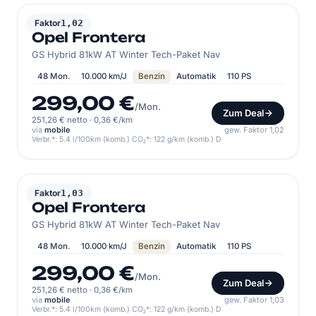
OPEL
Faktor
1,02
Opel Frontera
GS Hybrid 81kW AT Winter Tech-Paket Nav
48 Mon.
10.000 km/J
Benzin
Automatik
110 PS
299,00 €
/Mon.
Zum Deal
251,26 € netto
·
0,36 €/km
via
mobile
gew. Faktor 1,02
Verbr.*: 5.4 l/100km (komb.) CO₂*: 122 g/km (komb.) D
OPEL
Faktor
1,03
Opel Frontera
GS Hybrid 81kW AT Winter Tech-Paket Nav
48 Mon.
10.000 km/J
Benzin
Automatik
110 PS
299,00 €
/Mon.
Zum Deal
251,26 € netto
·
0,36 €/km
via
mobile
gew. Faktor 1,03
Verbr.*: 5.4 l/100km (komb.) CO₂*: 122 g/km (komb.) D