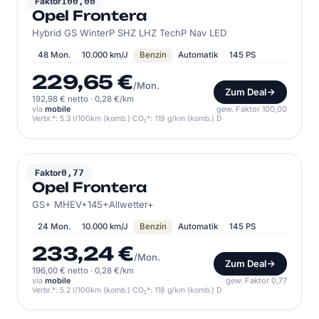
OPEL
Faktor
100,00
Opel Frontera
Hybrid GS WinterP SHZ LHZ TechP Nav LED
48 Mon.
10.000 km/J
Benzin
Automatik
145 PS
229,65 €
/Mon.
Zum Deal
192,98 € netto
·
0,28 €/km
via
mobile
gew. Faktor 100,00
Verbr.*: 5.3 l/100km (komb.) CO₂*: 119 g/km (komb.) D
OPEL
Faktor
0,77
Opel Frontera
GS+ MHEV+145+Allwetter+
24 Mon.
10.000 km/J
Benzin
Automatik
145 PS
233,24 €
/Mon.
Zum Deal
196,00 € netto
·
0,28 €/km
via
mobile
gew. Faktor 0,77
Verbr.*: 5.2 l/100km (komb.) CO₂*: 118 g/km (komb.) D