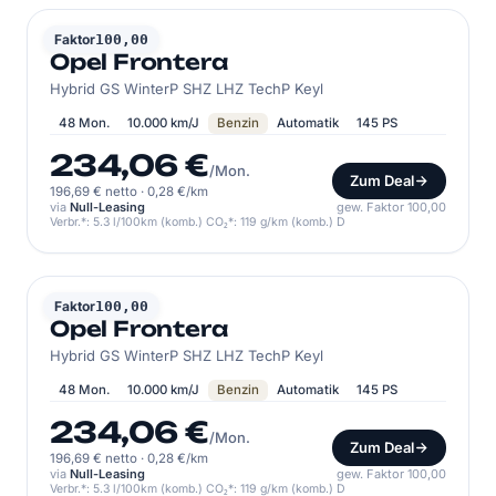
OPEL
Faktor
100,00
Opel Frontera
Hybrid GS WinterP SHZ LHZ TechP Keyl
48 Mon.
10.000 km/J
Benzin
Automatik
145 PS
234,06 €
/Mon.
Zum Deal
196,69 € netto
·
0,28 €/km
via
Null-Leasing
gew. Faktor 100,00
Verbr.*: 5.3 l/100km (komb.) CO₂*: 119 g/km (komb.) D
OPEL
Faktor
100,00
Opel Frontera
Hybrid GS WinterP SHZ LHZ TechP Keyl
48 Mon.
10.000 km/J
Benzin
Automatik
145 PS
234,06 €
/Mon.
Zum Deal
196,69 € netto
·
0,28 €/km
via
Null-Leasing
gew. Faktor 100,00
Verbr.*: 5.3 l/100km (komb.) CO₂*: 119 g/km (komb.) D