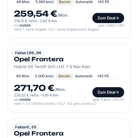
48 Mon.
5.000 km/J
Benzin
Automatik
145 PS
259,54 €
/Mon.
Zum Deal
218,10 € netto
·
0,62 €/km
via
mobile
gew. Faktor 1,63
Verbr.*: keine Angabe CO₂*: keine Angabe keine Angabe
OPEL
Faktor
100,00
Opel Frontera
Hybrid GS TechP SHZ LHZ 7-S Nav Kam
60 Mon.
5.000 km/J
Benzin
Automatik
145 PS
271,70 €
/Mon.
Zum Deal
228,32 € netto
·
0,65 €/km
via
mobile
gew. Faktor 200,00
Verbr.*: 5.4 l/100km (komb.) CO₂*: 122 g/km (komb.) D
OPEL
Faktor
0,89
Opel Frontera