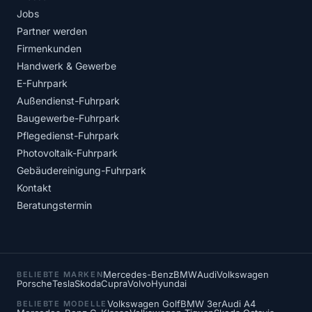
Jobs
Partner werden
Firmenkunden
Handwerk & Gewerbe
E-Fuhrpark
Außendienst-Fuhrpark
Baugewerbe-Fuhrpark
Pflegedienst-Fuhrpark
Photovoltaik-Fuhrpark
Gebäudereinigung-Fuhrpark
Kontakt
Beratungstermin
Mercedes-Benz
BMW
Audi
Volkswagen
BELIEBTE MARKEN
Porsche
Tesla
Skoda
Cupra
Volvo
Hyundai
Volkswagen Golf
BMW 3er
Audi A4
BELIEBTE MODELLE