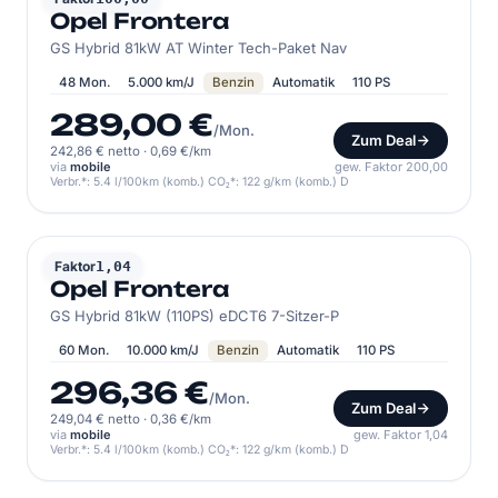
Opel Frontera
GS Hybrid 81kW AT Winter Tech-Paket Nav
48 Mon.
5.000 km/J
Benzin
Automatik
110 PS
289,00 €
/Mon.
Zum Deal
242,86 € netto
·
0,69 €/km
via
mobile
gew. Faktor 200,00
Verbr.*: 5.4 l/100km (komb.) CO₂*: 122 g/km (komb.) D
OPEL
Faktor
1,04
Opel Frontera
GS Hybrid 81kW (110PS) eDCT6 7-Sitzer-P
60 Mon.
10.000 km/J
Benzin
Automatik
110 PS
296,36 €
/Mon.
Zum Deal
249,04 € netto
·
0,36 €/km
via
mobile
gew. Faktor 1,04
Verbr.*: 5.4 l/100km (komb.) CO₂*: 122 g/km (komb.) D