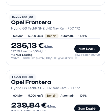
OPEL
Faktor
100,00
Opel Frontera
Hybrid GS TechP SHZ LHZ Nav Kam PDC 17Z
60 Mon.
5.000 km/J
Benzin
Automatik
110 PS
235,13 €
/Mon.
Zum Deal
197,59 € netto
·
0,56 €/km
via
Null-Leasing
gew. Faktor 200,00
Verbr.*: 5.3 l/100km (komb.) CO₂*: 119 g/km (komb.) D
OPEL
Faktor
100,00
Opel Frontera
Hybrid GS TechP SHZ LHZ Nav Kam PDC 17Z
60 Mon.
5.000 km/J
Benzin
Automatik
110 PS
239,84 €
/Mon.
Zum Deal