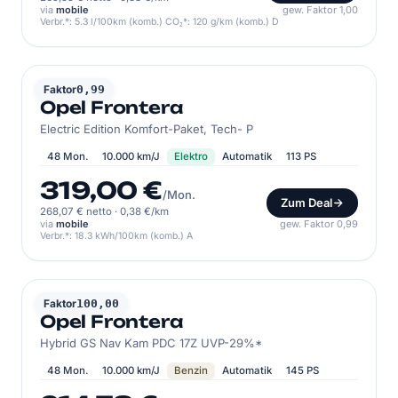
via
mobile
gew. Faktor 1,00
Verbr.*: 5.3 l/100km (komb.) CO₂*: 120 g/km (komb.) D
OPEL
Faktor
0,99
Opel Frontera
Electric Edition Komfort-Paket, Tech- P
48 Mon.
10.000 km/J
Elektro
Automatik
113 PS
319,00 €
/Mon.
Zum Deal
268,07 € netto
·
0,38 €/km
via
mobile
gew. Faktor 0,99
Verbr.*: 18.3 kWh/100km (komb.) A
OPEL
Faktor
100,00
Opel Frontera
Hybrid GS Nav Kam PDC 17Z UVP-29%*
48 Mon.
10.000 km/J
Benzin
Automatik
145 PS