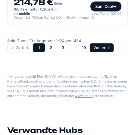
214,78 €
/Mon.
Zum Deal
180,49 € netto
·
0,26 €/km
via
mobile
gew. Faktor 100,00
Verbr.*: 5.3 l/100km (komb.) CO₂*: 119 g/km (komb.) D
Seite
1
von 19 · Angebote 1–24 von 434
…
← Zurück
1
2
3
19
Weiter →
* Angaben gemäß Pkw-EnVKV. Weitere Informationen zum offiziellen
Kraftstoffverbrauch und den offiziellen spezifischen CO₂-Emissionen neuer
Personenkraftwagen können dem „Leitfaden über den Kraftstoffverbrauch,
die CO₂-Emissionen und den Stromverbrauch neuer Personenkraftwagen"
entnommen werden, der unentgeltlich bei
www.dat.de
erhältlich ist.
Verwandte Hubs