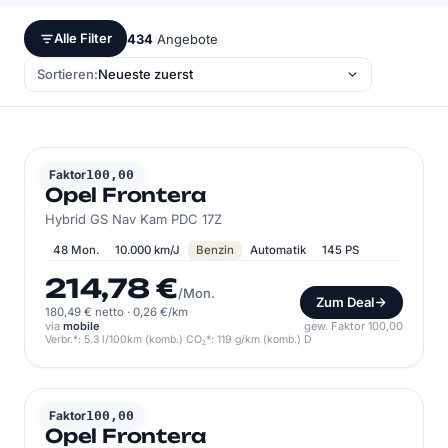
Alle Filter
434
Angebote
Sortieren:
OPEL
Faktor
100,00
Opel Frontera
Hybrid GS Nav Kam PDC 17Z
48 Mon.
10.000 km/J
Benzin
Automatik
145 PS
214,78 €
/Mon.
Zum Deal
180,49 € netto
·
0,26 €/km
via
mobile
gew. Faktor 100,00
Verbr.*: 5.3 l/100km (komb.) CO₂*: 119 g/km (komb.) D
OPEL
Faktor
100,00
Opel Frontera