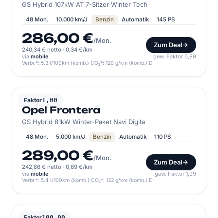
GS Hybrid 107kW AT 7-Sitzer Winter Tech
48 Mon.
10.000 km/J
Benzin
Automatik
145 PS
286,00 €
/Mon.
Zum Deal
240,34 € netto
·
0,34 €/km
via
mobile
gew. Faktor 0,89
Verbr.*: 5.3 l/100km (komb.) CO₂*: 120 g/km (komb.) D
OPEL
Faktor
1,00
Opel Frontera
GS Hybrid 81kW Winter-Paket Navi Digita
48 Mon.
5.000 km/J
Benzin
Automatik
110 PS
289,00 €
/Mon.
Zum Deal
242,86 € netto
·
0,69 €/km
via
mobile
gew. Faktor 1,99
Verbr.*: 5.4 l/100km (komb.) CO₂*: 122 g/km (komb.) D
OPEL
Faktor
100,00