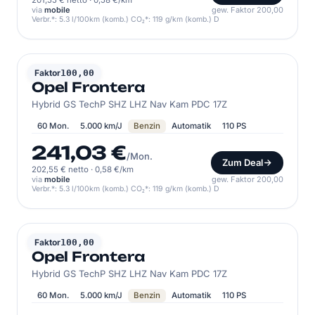
201,55 € netto
·
0,58 €/km
via
mobile
gew. Faktor 200,00
Verbr.*: 5.3 l/100km (komb.) CO₂*: 119 g/km (komb.) D
OPEL
Faktor
100,00
Opel Frontera
Hybrid GS TechP SHZ LHZ Nav Kam PDC 17Z
60 Mon.
5.000 km/J
Benzin
Automatik
110 PS
241,03 €
/Mon.
Zum Deal
202,55 € netto
·
0,58 €/km
via
mobile
gew. Faktor 200,00
Verbr.*: 5.3 l/100km (komb.) CO₂*: 119 g/km (komb.) D
OPEL
Faktor
100,00
Opel Frontera
Hybrid GS TechP SHZ LHZ Nav Kam PDC 17Z
60 Mon.
5.000 km/J
Benzin
Automatik
110 PS