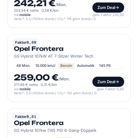
242,21 €
/Mon.
Zum Deal
203,54 € netto
·
0,58 €/km
via
mobile
gew. Faktor 200,00
Verbr.*: 5.3 l/100km (komb.) CO₂*: 119 g/km (komb.) D
OPEL
Faktor
0,80
Opel Frontera
GS Hybrid 107kW AT 7-Sitzer Winter Tech
48 Mon.
10.000 km/J
Benzin
Automatik
145 PS
259,00 €
/Mon.
Zum Deal
217,65 € netto
·
0,31 €/km
via
mobile
gew. Faktor 0,80
Verbr.*: 5.3 l/100km (komb.) CO₂*: 120 g/km (komb.) D
OPEL
Faktor
0,81
Opel Frontera
GS Hybrid 107kw (145 PS) 6-Gang-Doppelk