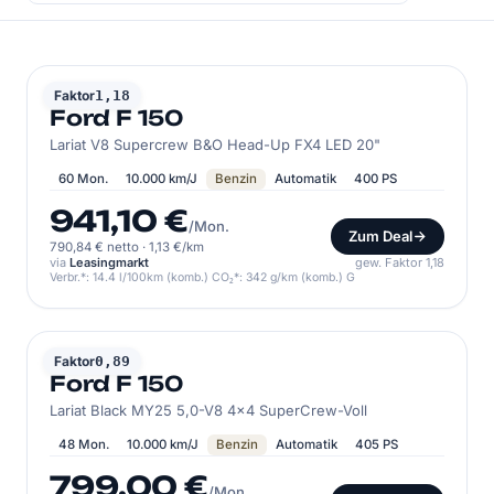
FORD
Faktor
1,18
Ford F 150
Lariat V8 Supercrew B&O Head-Up FX4 LED 20"
60 Mon.
10.000 km/J
Benzin
Automatik
400 PS
941,10 €
/Mon.
Zum Deal
790,84 € netto
·
1,13 €/km
via
Leasingmarkt
gew. Faktor 1,18
Verbr.*: 14.4 l/100km (komb.) CO₂*: 342 g/km (komb.) G
FORD
Faktor
0,89
Ford F 150
Lariat Black MY25 5,0-V8 4x4 SuperCrew-Voll
48 Mon.
10.000 km/J
Benzin
Automatik
405 PS
799,00 €
/Mon.