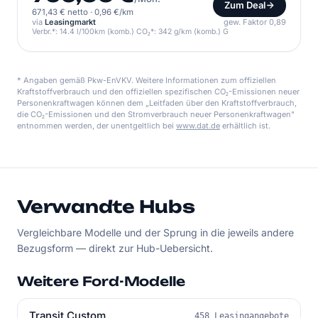
Zum Deal
671,43 € netto
·
0,96 €/km
via
Leasingmarkt
gew. Faktor 0,89
Verbr.*: 14.4 l/100km (komb.) CO₂*: 342 g/km (komb.) G
* Angaben gemäß Pkw-EnVKV. Weitere Informationen zum offiziellen
Kraftstoffverbrauch und den offiziellen spezifischen CO₂-Emissionen neuer
Personenkraftwagen können dem „Leitfaden über den Kraftstoffverbrauch,
die CO₂-Emissionen und den Stromverbrauch neuer Personenkraftwagen"
entnommen werden, der unentgeltlich bei
www.dat.de
erhältlich ist.
Verwandte Hubs
Vergleichbare Modelle und der Sprung in die jeweils andere
Bezugsform — direkt zur Hub-Uebersicht.
Weitere Ford-Modelle
Transit Custom
458 Leasingangebote