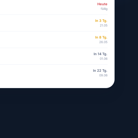
Heute
fällig
In 3 Tg.
21.05
In 8 Tg.
26.05
In 14 Tg.
01.06
In 22 Tg.
09.06