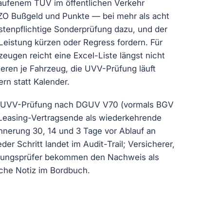
laufenem TÜV im öffentlichen Verkehr
VZO Bußgeld und Punkte — bei mehr als acht
enpflichtige Sonderprüfung dazu, und der
Leistung kürzen oder Regress fordern. Für
eugen reicht eine Excel-Liste längst nicht
eren je Fahrzeug, die UVV-Prüfung läuft
ern statt Kalender.
, UVV-Prüfung nach DGUV V70 (vormals BGV
 Leasing-Vertragsende als wiederkehrende
nnerung 30, 14 und 3 Tage vor Ablauf an
der Schritt landet im Audit-Trail; Versicherer,
ftungsprüfer bekommen den Nachweis als
liche Notiz im Bordbuch.