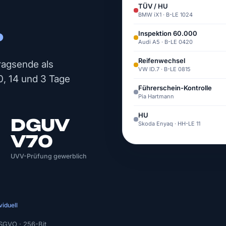
TÜV / HU
.
BMW iX1 · B-LE 1024
Inspektion 60.000
Audi A5 · B-LE 0420
Reifenwechsel
ragsende als
VW ID.7 · B-LE 0815
0, 14 und 3 Tage
Führerschein-Kontrolle
Pia Hartmann
HU
DGUV
Skoda Enyaq · HH-LE 11
V70
UVV-Prüfung gewerblich
viduell
DSGVO · 256-Bit