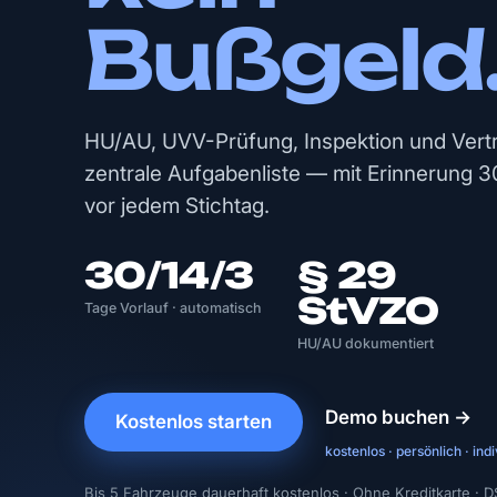
Bußgeld
HU/AU, UVV-Prüfung, Inspektion und Vert
zentrale Aufgabenliste — mit Erinnerung 3
vor jedem Stichtag.
30/14/3
§ 29
StVZO
Tage Vorlauf · automatisch
HU/AU dokumentiert
Demo buchen →
Kostenlos starten
kostenlos · persönlich · indi
Bis 5 Fahrzeuge dauerhaft kostenlos · Ohne Kreditkarte · 