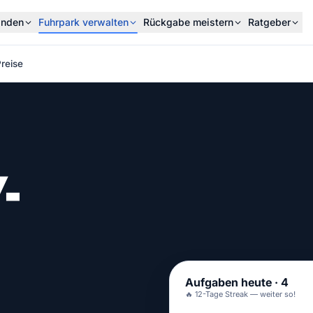
inden
Fuhrpark verwalten
Rückgabe meistern
Ratgeber
reise
-
Aufgaben heute · 4
🔥 12-Tage Streak — weiter so!