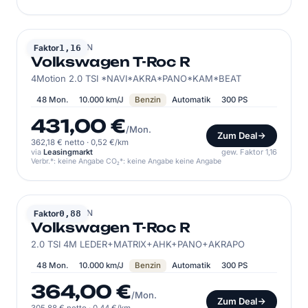
VOLKSWAGEN
Faktor
1,16
Volkswagen T-Roc R
4Motion 2.0 TSI *NAVI*AKRA*PANO*KAM*BEAT
48 Mon.
10.000 km/J
Benzin
Automatik
300 PS
431,00 €
/Mon.
Zum Deal
362,18 € netto
·
0,52 €/km
via
Leasingmarkt
gew. Faktor 1,16
Verbr.*: keine Angabe CO₂*: keine Angabe keine Angabe
VOLKSWAGEN
Faktor
0,88
Volkswagen T-Roc R
2.0 TSI 4M LEDER+MATRIX+AHK+PANO+AKRAPO
48 Mon.
10.000 km/J
Benzin
Automatik
300 PS
364,00 €
/Mon.
Zum Deal