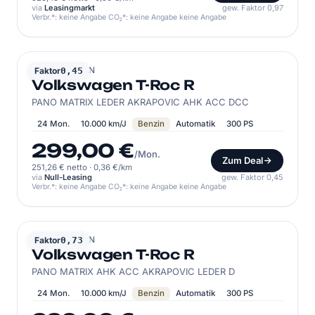
via
Leasingmarkt
gew. Faktor 0,97
Verbr.*: keine Angabe CO₂*: keine Angabe keine Angabe
VOLKSWAGEN
Faktor
0,45
Volkswagen T-Roc R
PANO MATRIX LEDER AKRAPOVIC AHK ACC DCC
24 Mon.
10.000 km/J
Benzin
Automatik
300 PS
299,00 €
/Mon.
Zum Deal
251,26 € netto
·
0,36 €/km
via
Null-Leasing
gew. Faktor 0,45
Verbr.*: keine Angabe CO₂*: keine Angabe keine Angabe
VOLKSWAGEN
Faktor
0,73
Volkswagen T-Roc R
PANO MATRIX AHK ACC AKRAPOVIC LEDER D
24 Mon.
10.000 km/J
Benzin
Automatik
300 PS