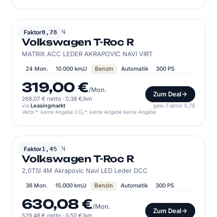
VOLKSWAGEN
Faktor
0,78
Volkswagen T-Roc R
MATRIX ACC LEDER AKRAPOVIC NAVI VIRT
24 Mon.
10.000 km/J
Benzin
Automatik
300 PS
319,00 €
/Mon.
Zum Deal
268,07 € netto
·
0,38 €/km
via
Leasingmarkt
gew. Faktor 0,78
Verbr.*: keine Angabe CO₂*: keine Angabe keine Angabe
VOLKSWAGEN
Faktor
1,45
Volkswagen T-Roc R
2,0TSI 4M Akrapovic Navi LED Leder DCC
36 Mon.
15.000 km/J
Benzin
Automatik
300 PS
630,08 €
/Mon.
Zum Deal
529,48 € netto
·
0,50 €/km