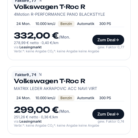
VOLKSWAGEN
Faktor
0,77
Volkswagen T-Roc R
4Motion R-PERFORMANCE PANO BLACKSTYLE
24 Mon.
10.000 km/J
Benzin
Automatik
300 PS
332,00 €
/Mon.
Zum Deal
278,99 € netto
·
0,40 €/km
via
Leasingmarkt
gew. Faktor 0,77
Verbr.*: keine Angabe CO₂*: keine Angabe keine Angabe
VOLKSWAGEN
Faktor
0,74
Volkswagen T-Roc R
MATRIX LEDER AKRAPOVIC ACC NAVI VIRT
24 Mon.
10.000 km/J
Benzin
Automatik
300 PS
299,00 €
/Mon.
Zum Deal
251,26 € netto
·
0,36 €/km
via
Leasingmarkt
gew. Faktor 0,74
Verbr.*: keine Angabe CO₂*: keine Angabe keine Angabe