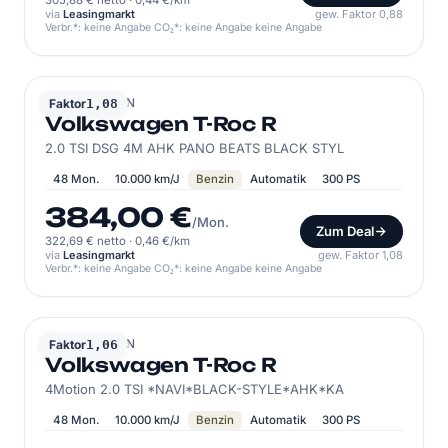
305,88 € netto
·
0,44 €/km
via
Leasingmarkt
gew. Faktor 0,88
Verbr.*: keine Angabe CO₂*: keine Angabe keine Angabe
VOLKSWAGEN
Faktor
1,08
Volkswagen T-Roc R
2.0 TSI DSG 4M AHK PANO BEATS BLACK STYL
48 Mon.
10.000 km/J
Benzin
Automatik
300 PS
384,00 €
/Mon.
Zum Deal
322,69 € netto
·
0,46 €/km
via
Leasingmarkt
gew. Faktor 1,08
Verbr.*: keine Angabe CO₂*: keine Angabe keine Angabe
VOLKSWAGEN
Faktor
1,06
Volkswagen T-Roc R
4Motion 2.0 TSI *NAVI*BLACK-STYLE*AHK*KA
48 Mon.
10.000 km/J
Benzin
Automatik
300 PS