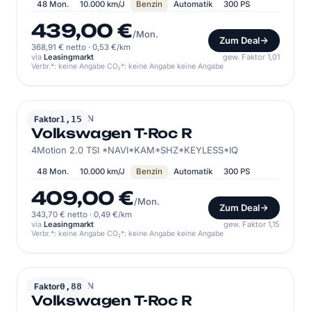
48 Mon.
10.000 km/J
Benzin
Automatik
300 PS
439,00 €
/Mon.
Zum Deal
368,91 € netto
·
0,53 €/km
via
Leasingmarkt
gew. Faktor 1,01
Verbr.*: keine Angabe CO₂*: keine Angabe keine Angabe
VOLKSWAGEN
Faktor
1,15
Volkswagen T-Roc R
4Motion 2.0 TSI *NAVI*KAM*SHZ*KEYLESS*IQ
48 Mon.
10.000 km/J
Benzin
Automatik
300 PS
409,00 €
/Mon.
Zum Deal
343,70 € netto
·
0,49 €/km
via
Leasingmarkt
gew. Faktor 1,15
Verbr.*: keine Angabe CO₂*: keine Angabe keine Angabe
VOLKSWAGEN
Faktor
0,88
Volkswagen T-Roc R