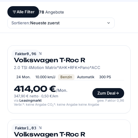
Alle Filter
78
Angebote
Sortieren:
VOLKSWAGEN
Faktor
0,96
Volkswagen T-Roc R
2.0 TSI 4Motion Matrix*AHK*RFK*Pano*ACC
24 Mon.
10.000 km/J
Benzin
Automatik
300 PS
414,00 €
/Mon.
Zum Deal
347,90 € netto
·
0,50 €/km
via
Leasingmarkt
gew. Faktor 0,96
Verbr.*: keine Angabe CO₂*: keine Angabe keine Angabe
VOLKSWAGEN
Faktor
1,03
Volkswagen T-Roc R