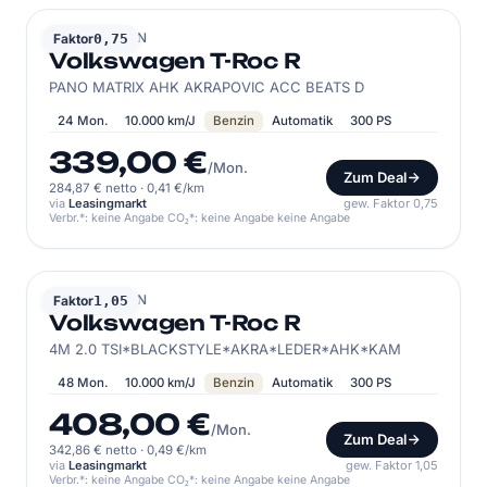
VOLKSWAGEN
Faktor
0,75
Volkswagen T-Roc R
PANO MATRIX AHK AKRAPOVIC ACC BEATS D
24 Mon.
10.000 km/J
Benzin
Automatik
300 PS
339,00 €
/Mon.
Zum Deal
284,87 € netto
·
0,41 €/km
via
Leasingmarkt
gew. Faktor 0,75
Verbr.*: keine Angabe CO₂*: keine Angabe keine Angabe
VOLKSWAGEN
Faktor
1,05
Volkswagen T-Roc R
4M 2.0 TSI*BLACKSTYLE*AKRA*LEDER*AHK*KAM
48 Mon.
10.000 km/J
Benzin
Automatik
300 PS
408,00 €
/Mon.
Zum Deal
342,86 € netto
·
0,49 €/km
via
Leasingmarkt
gew. Faktor 1,05
Verbr.*: keine Angabe CO₂*: keine Angabe keine Angabe