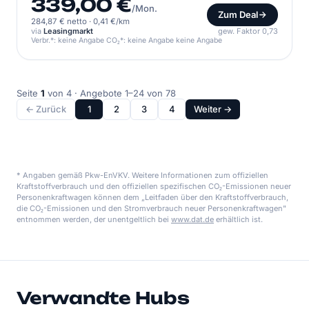
339,00 €
/Mon.
Zum Deal
284,87 € netto
·
0,41 €/km
via
Leasingmarkt
gew. Faktor 0,73
Verbr.*: keine Angabe CO₂*: keine Angabe keine Angabe
Seite
1
von 4 · Angebote 1–24 von 78
← Zurück
1
2
3
4
Weiter →
* Angaben gemäß Pkw-EnVKV. Weitere Informationen zum offiziellen
Kraftstoffverbrauch und den offiziellen spezifischen CO₂-Emissionen neuer
Personenkraftwagen können dem „Leitfaden über den Kraftstoffverbrauch,
die CO₂-Emissionen und den Stromverbrauch neuer Personenkraftwagen"
entnommen werden, der unentgeltlich bei
www.dat.de
erhältlich ist.
Verwandte Hubs