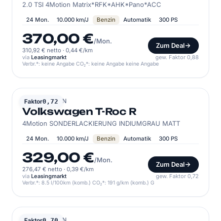
2.0 TSI 4Motion Matrix*RFK*AHK*Pano*ACC
24 Mon.
10.000 km/J
Benzin
Automatik
300 PS
370,00 €
/Mon.
Zum Deal
310,92 € netto
·
0,44 €/km
via
Leasingmarkt
gew. Faktor 0,88
Verbr.*: keine Angabe CO₂*: keine Angabe keine Angabe
VOLKSWAGEN
Faktor
0,72
Volkswagen T-Roc R
4Motion SONDERLACKIERUNG INDIUMGRAU MATT
24 Mon.
10.000 km/J
Benzin
Automatik
300 PS
329,00 €
/Mon.
Zum Deal
276,47 € netto
·
0,39 €/km
via
Leasingmarkt
gew. Faktor 0,72
Verbr.*: 8.5 l/100km (komb.) CO₂*: 191 g/km (komb.) G
VOLKSWAGEN
Faktor
0,70