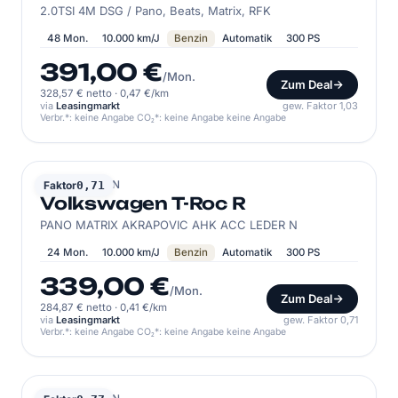
2.0TSI 4M DSG / Pano, Beats, Matrix, RFK
48 Mon.
10.000 km/J
Benzin
Automatik
300 PS
391,00 €
/Mon.
Zum Deal
328,57 € netto
·
0,47 €/km
via
Leasingmarkt
gew. Faktor 1,03
Verbr.*: keine Angabe CO₂*: keine Angabe keine Angabe
VOLKSWAGEN
Faktor
0,71
Volkswagen T-Roc R
PANO MATRIX AKRAPOVIC AHK ACC LEDER N
24 Mon.
10.000 km/J
Benzin
Automatik
300 PS
339,00 €
/Mon.
Zum Deal
284,87 € netto
·
0,41 €/km
via
Leasingmarkt
gew. Faktor 0,71
Verbr.*: keine Angabe CO₂*: keine Angabe keine Angabe