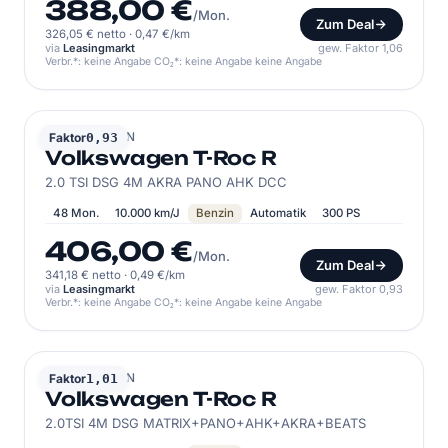
388,00 €
/Mon.
Zum Deal
326,05 € netto
·
0,47 €/km
via
Leasingmarkt
gew. Faktor 1,06
Verbr.*: keine Angabe CO₂*: keine Angabe keine Angabe
VOLKSWAGEN
Faktor
0,93
Volkswagen T-Roc R
2.0 TSI DSG 4M AKRA PANO AHK DCC
48 Mon.
10.000 km/J
Benzin
Automatik
300 PS
406,00 €
/Mon.
Zum Deal
341,18 € netto
·
0,49 €/km
via
Leasingmarkt
gew. Faktor 0,93
Verbr.*: keine Angabe CO₂*: keine Angabe keine Angabe
VOLKSWAGEN
Faktor
1,01
Volkswagen T-Roc R
2.0TSI 4M DSG MATRIX+PANO+AHK+AKRA+BEATS