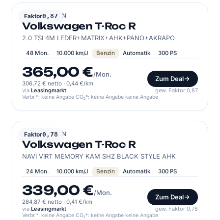
VOLKSWAGEN
Faktor
0,87
Volkswagen T-Roc R
2.0 TSI 4M LEDER+MATRIX+AHK+PANO+AKRAPO
48 Mon.
10.000 km/J
Benzin
Automatik
300 PS
365,00 €
/Mon.
Zum Deal
306,72 € netto
·
0,44 €/km
via
Leasingmarkt
gew. Faktor 0,87
Verbr.*: keine Angabe CO₂*: keine Angabe keine Angabe
VOLKSWAGEN
Faktor
0,78
Volkswagen T-Roc R
NAVI VIRT MEMORY KAM SHZ BLACK STYLE AHK
24 Mon.
10.000 km/J
Benzin
Automatik
300 PS
339,00 €
/Mon.
Zum Deal
284,87 € netto
·
0,41 €/km
via
Leasingmarkt
gew. Faktor 0,78
Verbr.*: keine Angabe CO₂*: keine Angabe keine Angabe