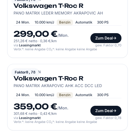
Volkswagen T-Roc R
PANO MATRIX LEDER MEMORY AKRAPOVIC AH
24 Mon.
10.000 km/J
Benzin
Automatik
300 PS
299,00 €
/Mon.
Zum Deal
251,26 € netto
·
0,36 €/km
via
Leasingmarkt
gew. Faktor 0,70
Verbr.*: keine Angabe CO₂*: keine Angabe keine Angabe
VOLKSWAGEN
Faktor
0,78
Volkswagen T-Roc R
PANO MATRIX AKRAPOVIC AHK ACC DCC LED
24 Mon.
10.000 km/J
Benzin
Automatik
300 PS
359,00 €
/Mon.
Zum Deal
301,68 € netto
·
0,43 €/km
via
Leasingmarkt
gew. Faktor 0,78
Verbr.*: keine Angabe CO₂*: keine Angabe keine Angabe