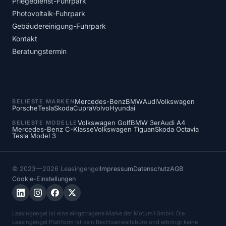
Pflegedienst-Fuhrpark
Photovoltaik-Fuhrpark
Gebäudereinigung-Fuhrpark
Kontakt
Beratungstermin
Mercedes-Benz
BMW
Audi
Volkswagen
BELIEBTE MARKEN
Porsche
Tesla
Skoda
Cupra
Volvo
Hyundai
Volkswagen Golf
BMW 3er
Audi A4
BELIEBTE MODELLE
Mercedes-Benz C-Klasse
Volkswagen Tiguan
Skoda Octavia
Tesla Model 3
© 2023—2026 Leasingengel
Impressum
Datenschutz
AGB
Cookie-Einstellungen
Leasingengel ist eine eingetragene Marke der Motum1 GmbH. Die
Leasingengel Plattform ist kein Rechtsanwaltsbüro und erbringt keine