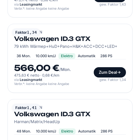
473,11 € netto
·
0,68 €/km
via
Leasingmarkt
gew. Faktor 1,43
Verbr.*: keine Angabe keine Angabe
VOLKSWAGEN
Faktor
1,34
Volkswagen ID.3 GTX
79 kWh Wärmep+HuD+Pano+H&K+ACC+DCC+LED+
36 Mon.
10.000 km/J
Elektro
Automatik
286 PS
566,00 €
/Mon.
Zum Deal
475,63 € netto
·
0,68 €/km
via
Leasingmarkt
gew. Faktor 1,34
Verbr.*: keine Angabe keine Angabe
VOLKSWAGEN
Faktor
1,41
Volkswagen ID.3 GTX
Harman/Matrix/HeadUp
48 Mon.
10.000 km/J
Elektro
Automatik
286 PS