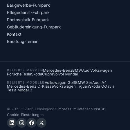
Baugewerbe-Fuhrpark
Pflegedienst-Fuhrpark
Photovoltaik-Fuhrpark
Gebäudereinigung-Fuhrpark
Kontakt
Beratungstermin
Mercedes-Benz
BMW
Audi
Volkswagen
BELIEBTE MARKEN
Porsche
Tesla
Skoda
Cupra
Volvo
Hyundai
Volkswagen Golf
BMW 3er
Audi A4
BELIEBTE MODELLE
Mercedes-Benz C-Klasse
Volkswagen Tiguan
Skoda Octavia
Tesla Model 3
© 2023—2026 Leasingengel
Impressum
Datenschutz
AGB
Cookie-Einstellungen