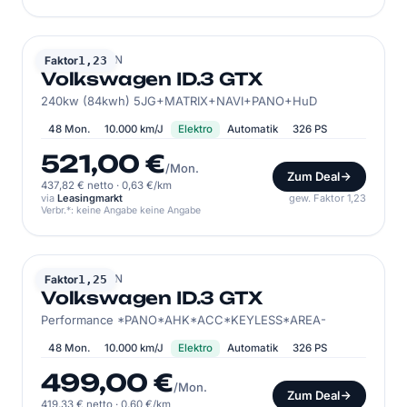
VOLKSWAGEN
Faktor
1,23
Volkswagen ID.3 GTX
240kw (84kwh) 5JG+MATRIX+NAVI+PANO+HuD
48 Mon.
10.000 km/J
Elektro
Automatik
326 PS
521,00 €
/Mon.
Zum Deal
437,82 € netto
·
0,63 €/km
via
Leasingmarkt
gew. Faktor 1,23
Verbr.*: keine Angabe keine Angabe
VOLKSWAGEN
Faktor
1,25
Volkswagen ID.3 GTX
Performance *PANO*AHK*ACC*KEYLESS*AREA-
48 Mon.
10.000 km/J
Elektro
Automatik
326 PS
499,00 €
/Mon.
Zum Deal
419,33 € netto
·
0,60 €/km