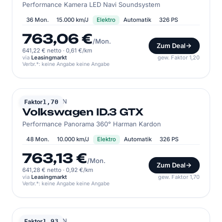
Performance Kamera LED Navi Soundsystem
36 Mon.
15.000 km/J
Elektro
Automatik
326 PS
763,06 €
/Mon.
Zum Deal
641,22 € netto
·
0,61 €/km
via
Leasingmarkt
gew. Faktor 1,20
Verbr.*: keine Angabe keine Angabe
VOLKSWAGEN
Faktor
1,70
Volkswagen ID.3 GTX
Performance Panorama 360° Harman Kardon
48 Mon.
10.000 km/J
Elektro
Automatik
326 PS
763,13 €
/Mon.
Zum Deal
641,28 € netto
·
0,92 €/km
via
Leasingmarkt
gew. Faktor 1,70
Verbr.*: keine Angabe keine Angabe
VOLKSWAGEN
Faktor
1,93