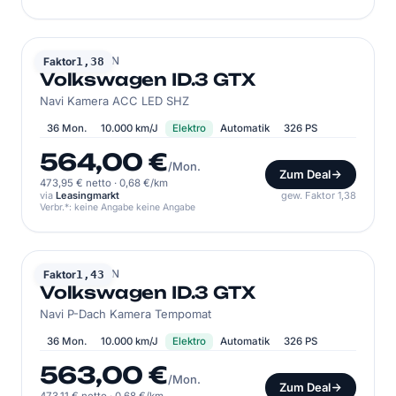
VOLKSWAGEN
Faktor
1,38
Volkswagen ID.3 GTX
Navi Kamera ACC LED SHZ
36 Mon.
10.000 km/J
Elektro
Automatik
326 PS
564,00 €
/Mon.
Zum Deal
473,95 € netto
·
0,68 €/km
via
Leasingmarkt
gew. Faktor 1,38
Verbr.*: keine Angabe keine Angabe
VOLKSWAGEN
Faktor
1,43
Volkswagen ID.3 GTX
Navi P-Dach Kamera Tempomat
36 Mon.
10.000 km/J
Elektro
Automatik
326 PS
563,00 €
/Mon.
Zum Deal