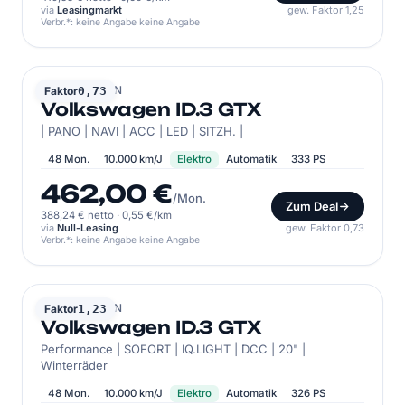
via
Leasingmarkt
gew. Faktor 1,25
Verbr.*: keine Angabe keine Angabe
VOLKSWAGEN
Faktor
0,73
Volkswagen ID.3 GTX
| PANO | NAVI | ACC | LED | SITZH. |
48 Mon.
10.000 km/J
Elektro
Automatik
333 PS
462,00 €
/Mon.
Zum Deal
388,24 € netto
·
0,55 €/km
via
Null-Leasing
gew. Faktor 0,73
Verbr.*: keine Angabe keine Angabe
VOLKSWAGEN
Faktor
1,23
Volkswagen ID.3 GTX
Performance | SOFORT | IQ.LIGHT | DCC | 20" |
Winterräder
48 Mon.
10.000 km/J
Elektro
Automatik
326 PS