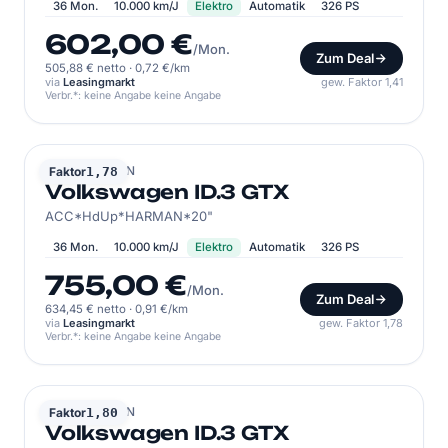
36 Mon.
10.000 km/J
Elektro
Automatik
326 PS
602,00 €
/Mon.
Zum Deal
505,88 € netto
·
0,72 €/km
via
Leasingmarkt
gew. Faktor 1,41
Verbr.*: keine Angabe keine Angabe
VOLKSWAGEN
Faktor
1,78
Volkswagen ID.3 GTX
ACC*HdUp*HARMAN*20"
36 Mon.
10.000 km/J
Elektro
Automatik
326 PS
755,00 €
/Mon.
Zum Deal
634,45 € netto
·
0,91 €/km
via
Leasingmarkt
gew. Faktor 1,78
Verbr.*: keine Angabe keine Angabe
VOLKSWAGEN
Faktor
1,80
Volkswagen ID.3 GTX