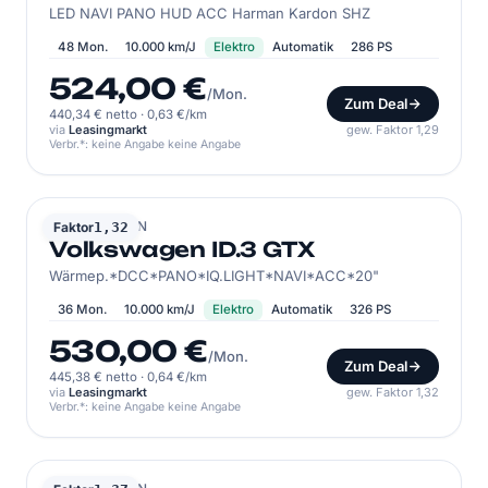
LED NAVI PANO HUD ACC Harman Kardon SHZ
48 Mon.
10.000 km/J
Elektro
Automatik
286 PS
524,00 €
/Mon.
Zum Deal
440,34 € netto
·
0,63 €/km
via
Leasingmarkt
gew. Faktor 1,29
Verbr.*: keine Angabe keine Angabe
VOLKSWAGEN
Faktor
1,32
Volkswagen ID.3 GTX
Wärmep.*DCC*PANO*IQ.LIGHT*NAVI*ACC*20"
36 Mon.
10.000 km/J
Elektro
Automatik
326 PS
530,00 €
/Mon.
Zum Deal
445,38 € netto
·
0,64 €/km
via
Leasingmarkt
gew. Faktor 1,32
Verbr.*: keine Angabe keine Angabe