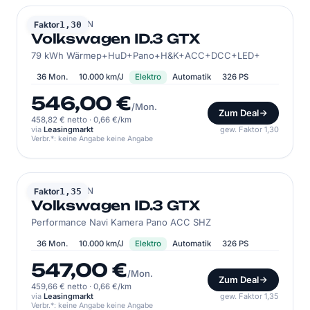
VOLKSWAGEN
Faktor
1,30
Volkswagen ID.3 GTX
79 kWh Wärmep+HuD+Pano+H&K+ACC+DCC+LED+
36 Mon.
10.000 km/J
Elektro
Automatik
326 PS
546,00 €
/Mon.
Zum Deal
458,82 € netto
·
0,66 €/km
via
Leasingmarkt
gew. Faktor 1,30
Verbr.*: keine Angabe keine Angabe
VOLKSWAGEN
Faktor
1,35
Volkswagen ID.3 GTX
Performance Navi Kamera Pano ACC SHZ
36 Mon.
10.000 km/J
Elektro
Automatik
326 PS
547,00 €
/Mon.
Zum Deal
459,66 € netto
·
0,66 €/km
via
Leasingmarkt
gew. Faktor 1,35
Verbr.*: keine Angabe keine Angabe