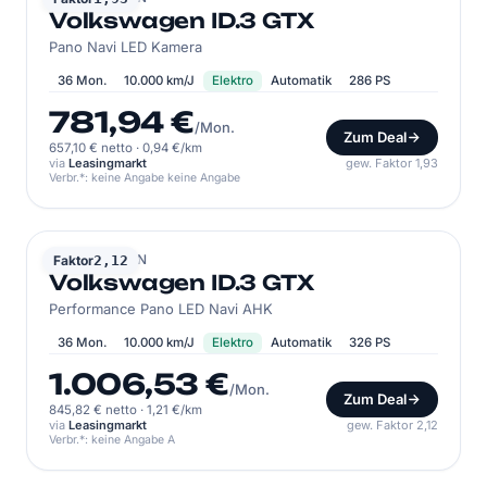
Volkswagen ID.3 GTX
Pano Navi LED Kamera
36 Mon.
10.000 km/J
Elektro
Automatik
286 PS
781,94 €
/Mon.
Zum Deal
657,10 € netto
·
0,94 €/km
via
Leasingmarkt
gew. Faktor 1,93
Verbr.*: keine Angabe keine Angabe
VOLKSWAGEN
Faktor
2,12
Volkswagen ID.3 GTX
Performance Pano LED Navi AHK
36 Mon.
10.000 km/J
Elektro
Automatik
326 PS
1.006,53 €
/Mon.
Zum Deal
845,82 € netto
·
1,21 €/km
via
Leasingmarkt
gew. Faktor 2,12
Verbr.*: keine Angabe A