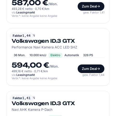
587,00 €
/Mon.
Zum Deal
493,28 € netto
·
0,70 €/km
via
Leasingmarkt
gew. Faktor 1,41
Verbr.*: keine Angabe keine Angabe
VOLKSWAGEN
Faktor
1,44
Volkswagen ID.3 GTX
Performance Navi Kamera ACC LED SHZ
36 Mon.
10.000 km/J
Elektro
Automatik
326 PS
594,00 €
/Mon.
Zum Deal
499,16 € netto
·
0,71 €/km
via
Leasingmarkt
gew. Faktor 1,44
Verbr.*: keine Angabe keine Angabe
VOLKSWAGEN
Faktor
1,41
Volkswagen ID.3 GTX
Navi AHK Kamera P-Dach