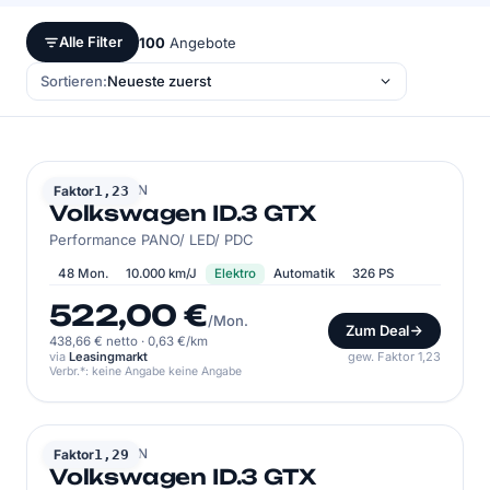
Alle Filter
100
Angebote
Sortieren:
VOLKSWAGEN
Faktor
1,23
Volkswagen ID.3 GTX
Performance PANO/ LED/ PDC
48 Mon.
10.000 km/J
Elektro
Automatik
326 PS
522,00 €
/Mon.
Zum Deal
438,66 € netto
·
0,63 €/km
via
Leasingmarkt
gew. Faktor 1,23
Verbr.*: keine Angabe keine Angabe
VOLKSWAGEN
Faktor
1,29
Volkswagen ID.3 GTX