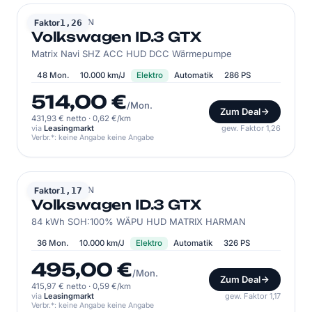
VOLKSWAGEN
Faktor
1,26
Volkswagen ID.3 GTX
Matrix Navi SHZ ACC HUD DCC Wärmepumpe
48 Mon.
10.000 km/J
Elektro
Automatik
286 PS
514,00 €
/Mon.
Zum Deal
431,93 € netto
·
0,62 €/km
via
Leasingmarkt
gew. Faktor 1,26
Verbr.*: keine Angabe keine Angabe
VOLKSWAGEN
Faktor
1,17
Volkswagen ID.3 GTX
84 kWh SOH:100% WÄPU HUD MATRIX HARMAN
36 Mon.
10.000 km/J
Elektro
Automatik
326 PS
495,00 €
/Mon.
Zum Deal
415,97 € netto
·
0,59 €/km
via
Leasingmarkt
gew. Faktor 1,17
Verbr.*: keine Angabe keine Angabe