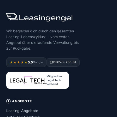
Wir begleiten dich durch den gesamten
Leasing-Lebenszyklus — vom ersten
Angebot über die laufende Verwaltung bis
zur Rückgabe.
5,0
★★★★★
Google
DSGVO · 256-Bit
Mitglied im
Legal Tech
Verband
① ANGEBOTE
Leasing-Angebote