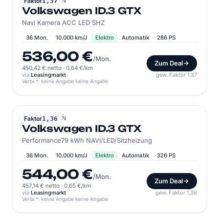
VOLKSWAGEN
Faktor
1,37
Volkswagen ID.3 GTX
Navi Kamera ACC LED SHZ
36 Mon.
10.000 km/J
Elektro
Automatik
286 PS
536,00 €
/Mon.
Zum Deal
450,42 € netto
·
0,64 €/km
via
Leasingmarkt
gew. Faktor 1,37
Verbr.*: keine Angabe keine Angabe
VOLKSWAGEN
Faktor
1,36
Volkswagen ID.3 GTX
Performance79 kWh NAVI/LED/Sitzheizung
36 Mon.
10.000 km/J
Elektro
Automatik
326 PS
544,00 €
/Mon.
Zum Deal
457,14 € netto
·
0,65 €/km
via
Leasingmarkt
gew. Faktor 1,36
Verbr.*: keine Angabe keine Angabe