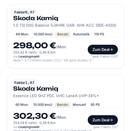
SKODA
Faktor
0,97
Skoda Kamiq
1.0 TSI DSG Balance 5JAHRE GAR. AHK ACC SIDE-ASSIS
48 Mon.
10.000 km/J
Benzin
Automatik
116 PS
298,00 €
/Mon.
Zum Deal
250,42 € netto
·
0,36 €/km
via
Leasingmarkt
gew. Faktor 0,97
Verbr.*: 5.7 l/100km (komb.) CO₂*: 128 g/km (komb.) D
SKODA
Faktor
1,07
Skoda Kamiq
Essence LED SHZ PDC VirtC LaneA UVP-34%*
60 Mon.
10.000 km/J
Benzin
Manuell
95 PS
302,30 €
/Mon.
Zum Deal
254,04 € netto
·
0,36 €/km
via
Leasingmarkt
gew. Faktor 1,07
Verbr.*: 5.5 l/100km (komb.) CO₂*: 124 g/km (komb.) D