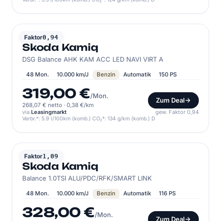
SKODA
Faktor
0,94
Skoda Kamiq
DSG Balance AHK KAM ACC LED NAVI VIRT A
48 Mon.
10.000 km/J
Benzin
Automatik
150 PS
319,00 €
/Mon.
Zum Deal
268,07 € netto
·
0,38 €/km
via
Leasingmarkt
gew. Faktor 0,94
Verbr.*: 5.9 l/100km (komb.) CO₂*: 134 g/km (komb.) D
SKODA
Faktor
1,09
Skoda Kamiq
Balance 1.0TSI ALU/PDC/RFK/SMART LINK
48 Mon.
10.000 km/J
Benzin
Automatik
116 PS
328,00 €
/Mon.
Zum Deal