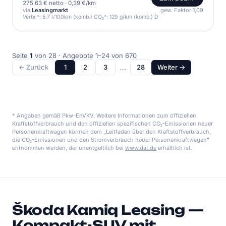
275,63 € netto
·
0,39 €/km
via
Leasingmarkt
gew. Faktor 1,09
Verbr.*: 5.7 l/100km (komb.) CO₂*: 129 g/km (komb.) D
Seite
1
von 28 · Angebote 1–24 von 670
…
← Zurück
1
2
3
28
Weiter →
* Angaben gemäß Pkw-EnVKV. Weitere Informationen zum offiziellen
Kraftstoffverbrauch und den offiziellen spezifischen CO₂-Emissionen neuer
Personenkraftwagen können dem „Leitfaden über den Kraftstoffverbrauch,
die CO₂-Emissionen und den Stromverbrauch neuer Personenkraftwagen"
entnommen werden, der unentgeltlich bei
www.dat.de
erhältlich ist.
Škoda Kamiq Leasing —
Kompakt-SUV mit