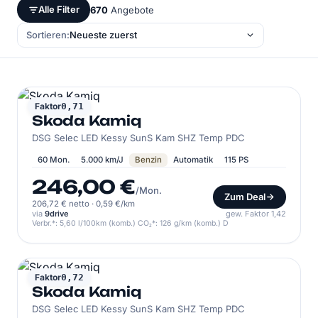
Alle Filter
670
Angebote
Sortieren:
SKODA
Faktor
0,71
Skoda Kamiq
DSG Selec LED Kessy SunS Kam SHZ Temp PDC
60 Mon.
5.000 km/J
Benzin
Automatik
115 PS
246,00 €
/Mon.
Zum Deal
206,72 € netto
·
0,59 €/km
via
9drive
gew. Faktor 1,42
Verbr.*: 5,60 l/100km (komb.) CO₂*: 126 g/km (komb.) D
SKODA
Faktor
0,72
Skoda Kamiq
DSG Selec LED Kessy SunS Kam SHZ Temp PDC