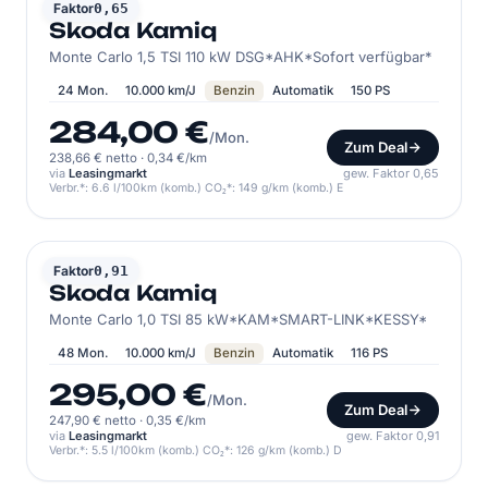
SKODA
Faktor
0,65
Skoda Kamiq
Monte Carlo 1,5 TSI 110 kW DSG*AHK*Sofort verfügbar*
24 Mon.
10.000 km/J
Benzin
Automatik
150 PS
284,00 €
/Mon.
Zum Deal
238,66 € netto
·
0,34 €/km
via
Leasingmarkt
gew. Faktor 0,65
Verbr.*: 6.6 l/100km (komb.) CO₂*: 149 g/km (komb.) E
SKODA
Faktor
0,91
Skoda Kamiq
Monte Carlo 1,0 TSI 85 kW*KAM*SMART-LINK*KESSY*
48 Mon.
10.000 km/J
Benzin
Automatik
116 PS
295,00 €
/Mon.
Zum Deal
247,90 € netto
·
0,35 €/km
via
Leasingmarkt
gew. Faktor 0,91
Verbr.*: 5.5 l/100km (komb.) CO₂*: 126 g/km (komb.) D