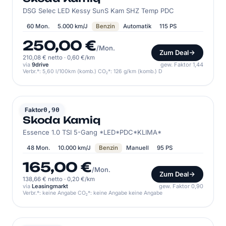
DSG Selec LED Kessy SunS Kam SHZ Temp PDC
60 Mon.
5.000 km/J
Benzin
Automatik
115 PS
250,00 €
/Mon.
Zum Deal
210,08 € netto
·
0,60 €/km
via
9drive
gew. Faktor 1,44
Verbr.*: 5,60 l/100km (komb.) CO₂*: 126 g/km (komb.) D
SKODA
Faktor
0,90
Skoda Kamiq
Essence 1.0 TSI 5-Gang *LED*PDC*KLIMA*
48 Mon.
10.000 km/J
Benzin
Manuell
95 PS
165,00 €
/Mon.
Zum Deal
138,66 € netto
·
0,20 €/km
via
Leasingmarkt
gew. Faktor 0,90
Verbr.*: keine Angabe CO₂*: keine Angabe keine Angabe