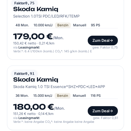
SKODA
Faktor
0,75
Skoda Kamiq
Selection 1.0TSI PDC/LED/RFK/TEMP
48 Mon.
10.000 km/J
Benzin
Manuell
95 PS
179,00 €
/Mon.
Zum Deal
150,42 € netto
·
0,21 €/km
via
Leasingmarkt
gew. Faktor 0,75
Verbr.*: 6.4 l/100km (komb.) CO₂*: 145 g/km (komb.) E
SKODA
Faktor
0,91
Skoda Kamiq
Skoda Kamiq 1.0 TSI Essence*SHZ*PDC*LED*APP
36 Mon.
15.000 km/J
Benzin
Manuell
116 PS
180,00 €
/Mon.
Zum Deal
151,26 € netto
·
0,14 €/km
via
Leasingmarkt
gew. Faktor 0,61
Verbr.*: keine Angabe CO₂*: keine Angabe keine Angabe