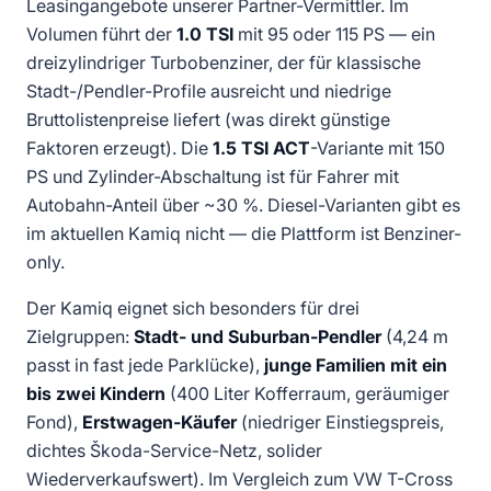
Leasingangebote unserer Partner-Vermittler. Im
Volumen führt der
1.0 TSI
mit 95 oder 115 PS — ein
dreizylindriger Turbobenziner, der für klassische
Stadt-/Pendler-Profile ausreicht und niedrige
Bruttolistenpreise liefert (was direkt günstige
Faktoren erzeugt). Die
1.5 TSI ACT
-Variante mit 150
PS und Zylinder-Abschaltung ist für Fahrer mit
Autobahn-Anteil über ~30 %. Diesel-Varianten gibt es
im aktuellen Kamiq nicht — die Plattform ist Benziner-
only.
Der Kamiq eignet sich besonders für drei
Zielgruppen:
Stadt- und Suburban-Pendler
(4,24 m
passt in fast jede Parklücke),
junge Familien mit ein
bis zwei Kindern
(400 Liter Kofferraum, geräumiger
Fond),
Erstwagen-Käufer
(niedriger Einstiegspreis,
dichtes Škoda-Service-Netz, solider
Wiederverkaufswert). Im Vergleich zum VW T-Cross