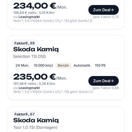
234,00 €
/Mon.
Zum Deal
196,64 € netto
·
0,19 €/km
via
Leasingmarkt
gew. Faktor 0,70
Verbr.*: 5.9 l/100km (komb.) CO₂*: 133 g/km (komb.) D
SKODA
Faktor
0,88
Skoda Kamiq
Selection TSI DSG
24 Mon.
10.000 km/J
Benzin
Automatik
150 PS
235,00 €
/Mon.
Zum Deal
197,48 € netto
·
0,28 €/km
via
Leasingmarkt
gew. Faktor 0,88
Verbr.*: 5.6 l/100km (komb.) CO₂*: 128 g/km (komb.) D
SKODA
Faktor
0,67
Skoda Kamiq
Tour 1.0 TSI (Dormagen)