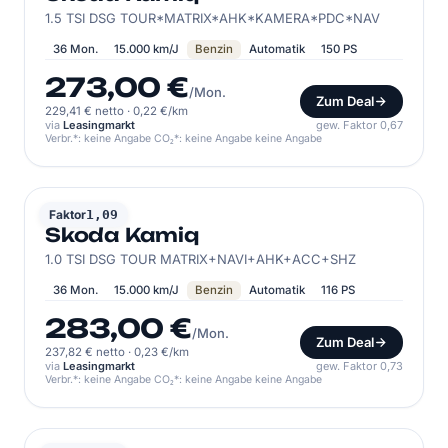
1.5 TSI DSG TOUR*MATRIX*AHK*KAMERA*PDC*NAV
36 Mon.
15.000 km/J
Benzin
Automatik
150 PS
273,00 €
/Mon.
Zum Deal
229,41 € netto
·
0,22 €/km
via
Leasingmarkt
gew. Faktor 0,67
Verbr.*: keine Angabe CO₂*: keine Angabe keine Angabe
SKODA
Faktor
1,09
Skoda Kamiq
1.0 TSI DSG TOUR MATRIX+NAVI+AHK+ACC+SHZ
36 Mon.
15.000 km/J
Benzin
Automatik
116 PS
283,00 €
/Mon.
Zum Deal
237,82 € netto
·
0,23 €/km
via
Leasingmarkt
gew. Faktor 0,73
Verbr.*: keine Angabe CO₂*: keine Angabe keine Angabe