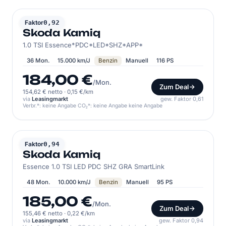
SKODA
Faktor
0,92
Skoda Kamiq
1.0 TSI Essence*PDC*LED*SHZ*APP*
36 Mon.
15.000 km/J
Benzin
Manuell
116 PS
184,00 €
/Mon.
Zum Deal
154,62 € netto
·
0,15 €/km
via
Leasingmarkt
gew. Faktor 0,61
Verbr.*: keine Angabe CO₂*: keine Angabe keine Angabe
SKODA
Faktor
0,94
Skoda Kamiq
Essence 1.0 TSI LED PDC SHZ GRA SmartLink
48 Mon.
10.000 km/J
Benzin
Manuell
95 PS
185,00 €
/Mon.
Zum Deal
155,46 € netto
·
0,22 €/km
via
Leasingmarkt
gew. Faktor 0,94