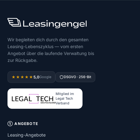
Wir begleiten dich durch den gesamten
Leasing-Lebenszyklus — vom ersten
Angebot über die laufende Verwaltung bis
zur Rückgabe.
5,0
★★★★★
Google
DSGVO · 256-Bit
Mitglied im
Legal Tech
Verband
① ANGEBOTE
Leasing-Angebote