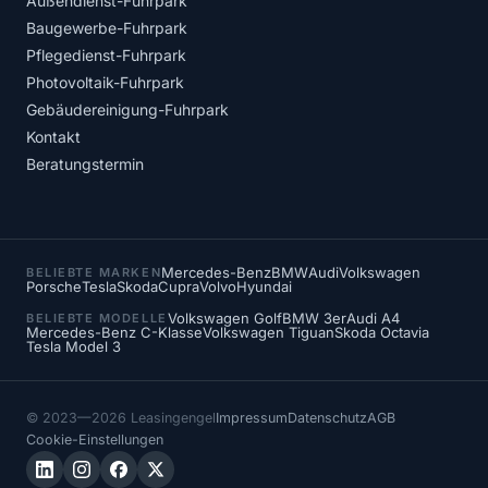
Außendienst-Fuhrpark
Baugewerbe-Fuhrpark
Pflegedienst-Fuhrpark
Photovoltaik-Fuhrpark
Gebäudereinigung-Fuhrpark
Kontakt
Beratungstermin
Mercedes-Benz
BMW
Audi
Volkswagen
BELIEBTE MARKEN
Porsche
Tesla
Skoda
Cupra
Volvo
Hyundai
Volkswagen Golf
BMW 3er
Audi A4
BELIEBTE MODELLE
Mercedes-Benz C-Klasse
Volkswagen Tiguan
Skoda Octavia
Tesla Model 3
© 2023—2026 Leasingengel
Impressum
Datenschutz
AGB
Cookie-Einstellungen