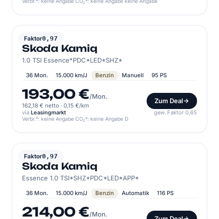
Verbr.*: keine Angabe CO₂*: keine Angabe keine Angabe
SKODA
Faktor
0,97
Skoda Kamiq
1.0 TSI Essence*PDC*LED*SHZ*
36 Mon.
15.000 km/J
Benzin
Manuell
95 PS
193,00 €
/Mon.
Zum Deal
162,18 € netto
·
0,15 €/km
via
Leasingmarkt
gew. Faktor 0,65
Verbr.*: keine Angabe CO₂*: keine Angabe D
SKODA
Faktor
0,97
Skoda Kamiq
Essence 1.0 TSI*SHZ*PDC*LED*APP*
36 Mon.
15.000 km/J
Benzin
Automatik
116 PS
214,00 €
/Mon.
Zum Deal