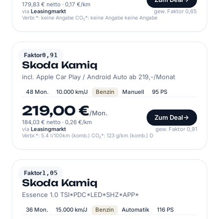
179,83 € netto
·
0,17 €/km
via
Leasingmarkt
gew. Faktor 0,65
Verbr.*: keine Angabe CO₂*: keine Angabe keine Angabe
SKODA
Faktor
0,91
Skoda Kamiq
incl. Apple Car Play / Android Auto ab 219,-/Monat
48 Mon.
10.000 km/J
Benzin
Manuell
95 PS
219,00 €
/Mon.
Zum Deal
184,03 € netto
·
0,26 €/km
via
Leasingmarkt
gew. Faktor 0,91
Verbr.*: 5.4 l/100km (komb.) CO₂*: 123 g/km (komb.) D
SKODA
Faktor
1,05
Skoda Kamiq
Essence 1.0 TSI*PDC*LED*SHZ*APP*
36 Mon.
15.000 km/J
Benzin
Automatik
116 PS