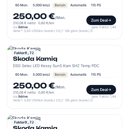
60 Mon.
5.000 km/J
Benzin
Automatik
115 PS
250,00 €
/Mon.
Zum Deal
210,08 € netto
·
0,60 €/km
via
9drive
gew. Faktor 1,44
Verbr.*: 5,60 l/100km (komb.) CO₂*: 126 g/km (komb.) D
SKODA
Faktor
0,72
Skoda Kamiq
DSG Selec LED Kessy SunS Kam SHZ Temp PDC
60 Mon.
5.000 km/J
Benzin
Automatik
115 PS
250,00 €
/Mon.
Zum Deal
210,08 € netto
·
0,60 €/km
via
9drive
gew. Faktor 1,44
Verbr.*: 5,60 l/100km (komb.) CO₂*: 126 g/km (komb.) D
SKODA
Faktor
0,72
Skoda Kamiq