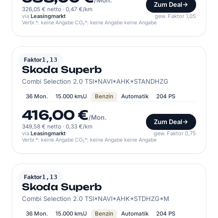
/Mon.
Zum Deal
326,05 € netto
·
0,47 €/km
via
Leasingmarkt
gew. Faktor 1,05
Verbr.*: keine Angabe CO₂*: keine Angabe keine Angabe
SKODA
Faktor
1,13
Skoda Superb
Combi Selection 2.0 TSI*NAVI*AHK*STANDHZG
36 Mon.
15.000 km/J
Benzin
Automatik
204 PS
416,00 €
/Mon.
Zum Deal
349,58 € netto
·
0,33 €/km
via
Leasingmarkt
gew. Faktor 0,75
Verbr.*: keine Angabe CO₂*: keine Angabe keine Angabe
SKODA
Faktor
1,13
Skoda Superb
Combi Selection 2.0 TSI*NAVI*AHK*STDHZG*M
36 Mon.
15.000 km/J
Benzin
Automatik
204 PS