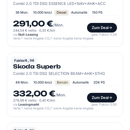
Combi 2.0 TDI DSG ESSENCE LED+NAV+AHK+ACC
36 Mon.
10.000 km/J
Diesel
Automatik
150 PS
291,00 €
/Mon.
Zum Deal
244,54 € netto
·
0,35 €/km
via
Null-Leasing
gew. Faktor 0,58
Verbr.*: keine Angabe CO₂*: keine Angabe keine Angabe
SKODA
Faktor
0,90
Skoda Superb
Combi 2.0 TSI DSG SELECTION BEAM+AHK+STHG
48 Mon.
10.000 km/J
Benzin
Automatik
204 PS
332,00 €
/Mon.
Zum Deal
278,99 € netto
·
0,40 €/km
via
Leasingmarkt
gew. Faktor 0,90
Verbr.*: keine Angabe CO₂*: keine Angabe keine Angabe