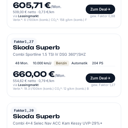
605,71 €
/Mon.
Zum Deal
509,00 € netto
·
0,73 €/km
via
Leasingmarkt
gew. Faktor 0,88
Verbr.*: 6 l/100km (komb.) CO₂*: 158 g/km (komb.) F
SKODA
Faktor
1,27
Skoda Superb
Combi Sportline 1.5 TSI iV DSG 360°/SHZ
48 Mon.
10.000 km/J
Benzin
Automatik
204 PS
660,00 €
/Mon.
Zum Deal
554,62 € netto
·
0,79 €/km
via
Leasingmarkt
gew. Faktor 1,27
Verbr.*: 19.3 l/100km (komb.) CO₂*: 12 g/km (komb.) B
SKODA
Faktor
1,20
Skoda Superb
Combi 4x4 Selec Nav ACC Kam Kessy UVP-29%*