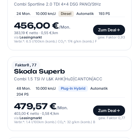
Combi Sportline 2.0 TDI 4x4 DSG PANO/StHz
24 Mon.
10.000 km/J
Diesel
Automatik
193 PS
456,00 €
/Mon.
Zum Deal
383,19 € netto
·
0,55 €/km
via
Leasingmarkt
gew. Faktor 0,93
Verbr.*: 6.5 l/100km (komb.) CO₂*: 174 g/km (komb.) F
SKODA
Faktor
0,77
Skoda Superb
Combi 1.5 TSI iV L&K AHK|HuD|CANTON|ACC
48 Mon.
10.000 km/J
Plug-In Hybrid
Automatik
204 PS
479,57 €
/Mon.
Zum Deal
403,00 € netto
·
0,58 €/km
via
Leasingmarkt
gew. Faktor 0,77
Verbr.*: 1.4 l/100km (komb.) CO₂*: 32 g/km (komb.) B