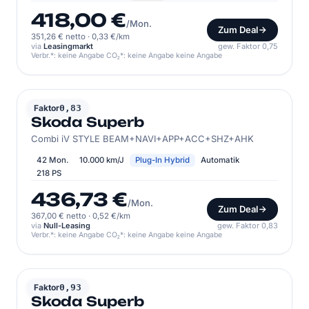
418,00 €
/Mon.
Zum Deal
351,26 € netto
·
0,33 €/km
via
Leasingmarkt
gew. Faktor 0,75
Verbr.*: keine Angabe CO₂*: keine Angabe keine Angabe
SKODA
Faktor
0,83
Skoda Superb
Combi iV STYLE BEAM+NAVI+APP+ACC+SHZ+AHK
42 Mon.
10.000 km/J
Plug-In Hybrid
Automatik
218 PS
436,73 €
/Mon.
Zum Deal
367,00 € netto
·
0,52 €/km
via
Null-Leasing
gew. Faktor 0,83
Verbr.*: keine Angabe CO₂*: keine Angabe keine Angabe
SKODA
Faktor
0,93
Skoda Superb