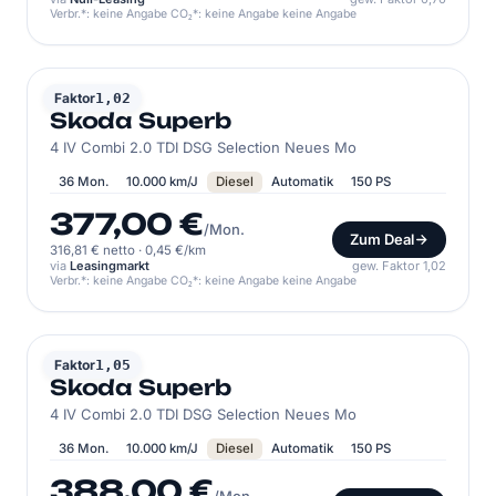
Verbr.*: keine Angabe CO₂*: keine Angabe keine Angabe
SKODA
Faktor
1,02
Skoda Superb
4 IV Combi 2.0 TDI DSG Selection Neues Mo
36 Mon.
10.000 km/J
Diesel
Automatik
150 PS
377,00 €
/Mon.
Zum Deal
316,81 € netto
·
0,45 €/km
via
Leasingmarkt
gew. Faktor 1,02
Verbr.*: keine Angabe CO₂*: keine Angabe keine Angabe
SKODA
Faktor
1,05
Skoda Superb
4 IV Combi 2.0 TDI DSG Selection Neues Mo
36 Mon.
10.000 km/J
Diesel
Automatik
150 PS
388,00 €