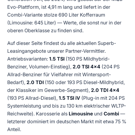
Evo-Plattform, ist 4,91 m lang und liefert in der
Combi-Variante stolze 690 Liter Kofferraum
(Limousine: 645 Liter) — Werte, die sonst nur in der
oberen Oberklasse zu finden sind.
Auf dieser Seite findest du alle aktuellen Superb-
Leasingangebote unserer Partner-Vermittler.
Antriebsvarianten:
1.5 TSI
(150 PS Mildhybrid-
Benziner, Volumen-Einstieg),
2.0 TSI 4×4
(204 PS
Allrad-Benziner für Vielfahrer mit Wintersport-
Bedarf),
2.0 TDI
(150 oder 193 PS Diesel-Mildhybrid,
der Klassiker im Gewerbe-Segment),
2.0 TDI 4×4
(193 PS Allrad-Diesel),
1.5 TSI iV
(Plug-in mit 204 PS
Systemleistung und bis zu 130 km elektrischer WLTP-
Reichweite). Karosserie als
Limousine
und
Combi
—
letzterer dominiert im deutschen Markt mit etwa 75 %
Anteil.