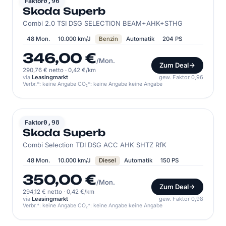
SKODA
Faktor
0,96
Skoda Superb
Combi 2.0 TSI DSG SELECTION BEAM+AHK+STHG
48 Mon.
10.000 km/J
Benzin
Automatik
204 PS
346,00 €
/Mon.
Zum Deal
290,76 € netto
·
0,42 €/km
via
Leasingmarkt
gew. Faktor 0,96
Verbr.*: keine Angabe CO₂*: keine Angabe keine Angabe
SKODA
Faktor
0,98
Skoda Superb
Combi Selection TDI DSG ACC AHK SHTZ RfK
48 Mon.
10.000 km/J
Diesel
Automatik
150 PS
350,00 €
/Mon.
Zum Deal
294,12 € netto
·
0,42 €/km
via
Leasingmarkt
gew. Faktor 0,98
Verbr.*: keine Angabe CO₂*: keine Angabe keine Angabe