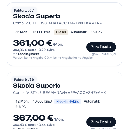
SKODA
Faktor
1,07
Skoda Superb
Combi 2.0 TDI DSG AHK+ACC+MATRIX+KAMERA
36 Mon.
15.000 km/J
Diesel
Automatik
150 PS
361,00 €
/Mon.
Zum Deal
303,36 € netto
·
0,29 €/km
via
Leasingmarkt
gew. Faktor 0,71
Verbr.*: keine Angabe CO₂*: keine Angabe keine Angabe
SKODA
Faktor
0,70
Skoda Superb
Combi iV STYLE BEAM+NAVI+APP+ACC+SHZ+AHK
42 Mon.
10.000 km/J
Plug-In Hybrid
Automatik
218 PS
367,00 €
/Mon.
Zum Deal
308,40 € netto
·
0,44 €/km
via
Null-Leasing
gew. Faktor 0,70