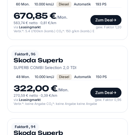
60 Mon.
10.000 km/J
Diesel
Automatik
193 PS
670,85 €
/Mon.
Zum Deal
563,74 € netto
·
0,81 €/km
via
Leasingmarkt
gew. Faktor 1,20
Verbr.*: 5.4 l/100km (komb.) CO₂*: 150 g/km (komb.) E
SKODA
Faktor
0,96
Skoda Superb
SUPERB COMBI Selection 2,0 TDI
48 Mon.
10.000 km/J
Diesel
Automatik
150 PS
322,00 €
/Mon.
Zum Deal
270,59 € netto
·
0,39 €/km
via
Leasingmarkt
gew. Faktor 0,96
Verbr.*: keine Angabe CO₂*: keine Angabe keine Angabe
SKODA
Faktor
0,94
Skoda Superb