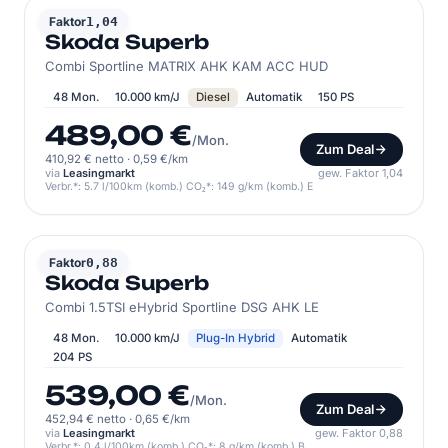
SKODA
Faktor
1,04
Skoda Superb
Combi Sportline MATRIX AHK KAM ACC HUD
48 Mon.
10.000 km/J
Diesel
Automatik
150 PS
489,00 €
/Mon.
Zum Deal
410,92 € netto
·
0,59 €/km
via
Leasingmarkt
gew. Faktor 1,04
Verbr.*: 5.7 l/100km (komb.) CO₂*: 149 g/km (komb.) E
SKODA
Faktor
0,88
Skoda Superb
Combi 1.5TSI eHybrid Sportline DSG AHK LE
48 Mon.
10.000 km/J
Plug-In Hybrid
Automatik
204 PS
539,00 €
/Mon.
Zum Deal
452,94 € netto
·
0,65 €/km
via
Leasingmarkt
gew. Faktor 0,88
Verbr.*: 0.4 l/100km (komb.) CO₂*: 8 g/km (komb.) B