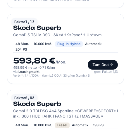
SKODA
Faktor
1,13
Skoda Superb
Combi1.5 TSI iV DSG L&K*AHK*Pano*H.Up*uvm
48 Mon.
10.000 km/J
Plug-In Hybrid
Automatik
204 PS
593,80 €
/Mon.
Zum Deal
498,99 € netto
·
0,71 €/km
via
Leasingmarkt
gew. Faktor 1,13
Verbr.*: 1.4 l/100km (komb.) CO₂*: 33 g/km (komb.) B
SKODA
Faktor
0,88
Skoda Superb
Combi 2.0 TDI DSG 4x4 Sportline *GEWERBE*SOFORT* l
inkl. 360 I HUD I AHK I PANO I STHZ I MASSAGE*
48 Mon.
10.000 km/J
Diesel
Automatik
193 PS