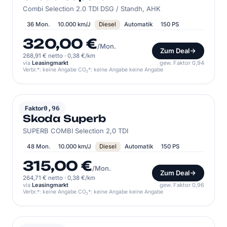
Combi Selection 2.0 TDI DSG / Standh, AHK
36 Mon.
10.000 km/J
Diesel
Automatik
150 PS
320,00 €
/Mon.
Zum Deal
268,91 € netto
·
0,38 €/km
via
Leasingmarkt
gew. Faktor 0,94
Verbr.*: keine Angabe CO₂*: keine Angabe keine Angabe
SKODA
Faktor
0,96
Skoda Superb
SUPERB COMBI Selection 2,0 TDI
48 Mon.
10.000 km/J
Diesel
Automatik
150 PS
315,00 €
/Mon.
Zum Deal
264,71 € netto
·
0,38 €/km
via
Leasingmarkt
gew. Faktor 0,96
Verbr.*: keine Angabe CO₂*: keine Angabe keine Angabe