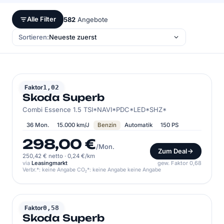
Alle Filter
582
Angebote
Sortieren:
SKODA
Faktor
1,02
Skoda Superb
Combi Essence 1.5 TSI*NAVI*PDC*LED*SHZ*
36 Mon.
15.000 km/J
Benzin
Automatik
150 PS
298,00 €
/Mon.
Zum Deal
250,42 € netto
·
0,24 €/km
via
Leasingmarkt
gew. Faktor 0,68
Verbr.*: keine Angabe CO₂*: keine Angabe keine Angabe
SKODA
Faktor
0,58
Skoda Superb