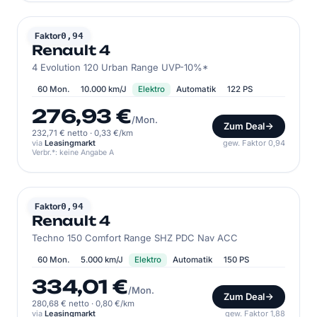
RENAULT
Faktor
0,94
Renault 4
4 Evolution 120 Urban Range UVP-10%*
60 Mon.
10.000 km/J
Elektro
Automatik
122 PS
276,93 €
/Mon.
Zum Deal
232,71 € netto
·
0,33 €/km
via
Leasingmarkt
gew. Faktor 0,94
Verbr.*: keine Angabe A
RENAULT
Faktor
0,94
Renault 4
Techno 150 Comfort Range SHZ PDC Nav ACC
60 Mon.
5.000 km/J
Elektro
Automatik
150 PS
334,01 €
/Mon.
Zum Deal
280,68 € netto
·
0,80 €/km
via
Leasingmarkt
gew. Faktor 1,88