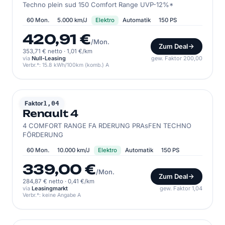
Techno plein sud 150 Comfort Range UVP-12%*
60 Mon.
5.000 km/J
Elektro
Automatik
150 PS
420,91 €
/Mon.
Zum Deal
353,71 € netto
·
1,01 €/km
via
Null-Leasing
gew. Faktor 200,00
Verbr.*: 15.8 kWh/100km (komb.) A
RENAULT
Faktor
1,04
Renault 4
4 COMFORT RANGE FA RDERUNG PRAsFEN TECHNO
FÖRDERUNG
60 Mon.
10.000 km/J
Elektro
Automatik
150 PS
339,00 €
/Mon.
Zum Deal
284,87 € netto
·
0,41 €/km
via
Leasingmarkt
gew. Faktor 1,04
Verbr.*: keine Angabe A