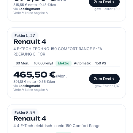
Zum Deal
315,55 € netto
·
0,45 €/km
via
Leasingmarkt
gew. Faktor 1,30
Verbr.*: keine Angabe A
RENAULT
Faktor
1,37
Renault 4
4 E-TECH TECHNO 150 COMFORT RANGE E-FA
RDERUNG E-FÖR
60 Mon.
10.000 km/J
Elektro
Automatik
150 PS
465,50 €
/Mon.
Zum Deal
391,18 € netto
·
0,56 €/km
via
Leasingmarkt
gew. Faktor 1,37
Verbr.*: keine Angabe A
RENAULT
Faktor
0,94
Renault 4
4 4 E-Tech elektrisch Iconic 150 Comfort Range