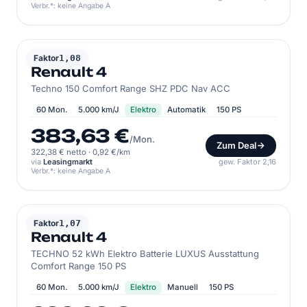
Verbr.*: keine Angabe A
RENAULT
Faktor
1,08
Renault 4
Techno 150 Comfort Range SHZ PDC Nav ACC
60 Mon.
5.000 km/J
Elektro
Automatik
150 PS
383,63 €
/Mon.
Zum Deal
322,38 € netto
·
0,92 €/km
via
Leasingmarkt
gew. Faktor 2,16
Verbr.*: keine Angabe A
RENAULT
Faktor
1,07
Renault 4
TECHNO 52 kWh Elektro Batterie LUXUS Ausstattung
Comfort Range 150 PS
60 Mon.
5.000 km/J
Elektro
Manuell
150 PS