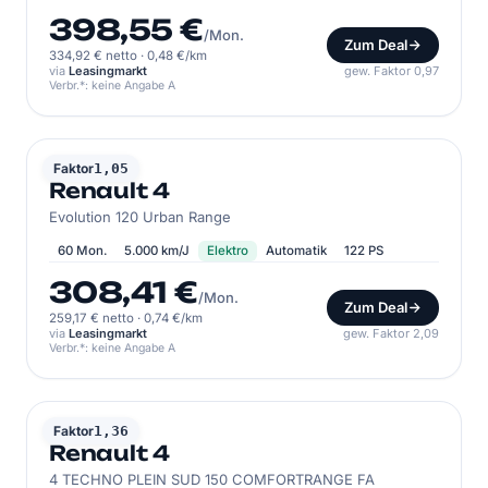
398,55 €
/Mon.
Zum Deal
334,92 € netto
·
0,48 €/km
via
Leasingmarkt
gew. Faktor 0,97
Verbr.*: keine Angabe A
RENAULT
Faktor
1,05
Renault 4
Evolution 120 Urban Range
60 Mon.
5.000 km/J
Elektro
Automatik
122 PS
308,41 €
/Mon.
Zum Deal
259,17 € netto
·
0,74 €/km
via
Leasingmarkt
gew. Faktor 2,09
Verbr.*: keine Angabe A
RENAULT
Faktor
1,36
Renault 4
4 TECHNO PLEIN SUD 150 COMFORTRANGE FA