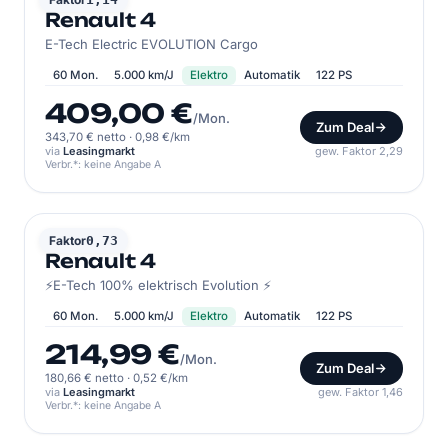
Renault 4
E-Tech Electric EVOLUTION Cargo
60 Mon.
5.000 km/J
Elektro
Automatik
122 PS
409,00 €
/Mon.
Zum Deal
343,70 € netto
·
0,98 €/km
via
Leasingmarkt
gew. Faktor 2,29
Verbr.*: keine Angabe A
RENAULT
Faktor
0,73
Renault 4
⚡E-Tech 100% elektrisch Evolution ⚡
60 Mon.
5.000 km/J
Elektro
Automatik
122 PS
214,99 €
/Mon.
Zum Deal
180,66 € netto
·
0,52 €/km
via
Leasingmarkt
gew. Faktor 1,46
Verbr.*: keine Angabe A