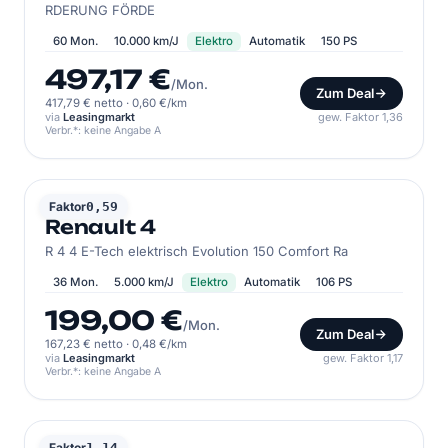
RDERUNG FÖRDE
60 Mon.
10.000 km/J
Elektro
Automatik
150 PS
497,17 €
/Mon.
Zum Deal
417,79 € netto
·
0,60 €/km
via
Leasingmarkt
gew. Faktor 1,36
Verbr.*: keine Angabe A
RENAULT
Faktor
0,59
Renault 4
R 4 4 E-Tech elektrisch Evolution 150 Comfort Ra
36 Mon.
5.000 km/J
Elektro
Automatik
106 PS
199,00 €
/Mon.
Zum Deal
167,23 € netto
·
0,48 €/km
via
Leasingmarkt
gew. Faktor 1,17
Verbr.*: keine Angabe A
RENAULT
Faktor
1,14