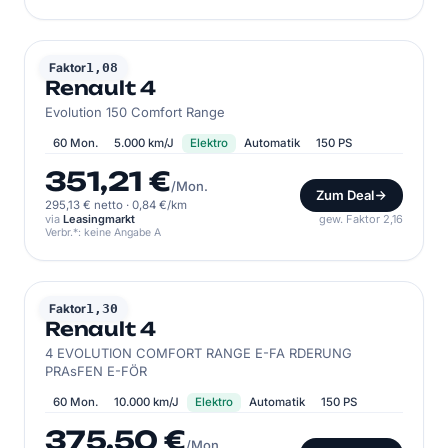
RENAULT
Faktor
1,08
Renault 4
Evolution 150 Comfort Range
60 Mon.
5.000 km/J
Elektro
Automatik
150 PS
351,21 €
/Mon.
Zum Deal
295,13 € netto
·
0,84 €/km
via
Leasingmarkt
gew. Faktor 2,16
Verbr.*: keine Angabe A
RENAULT
Faktor
1,30
Renault 4
4 EVOLUTION COMFORT RANGE E-FA RDERUNG
PRAsFEN E-FÖR
60 Mon.
10.000 km/J
Elektro
Automatik
150 PS
375,50 €
/Mon.