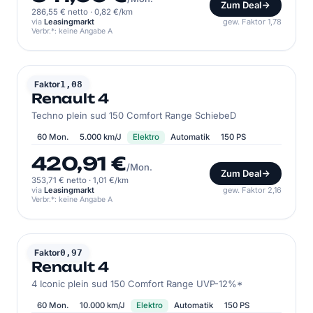
Zum Deal
286,55 € netto
·
0,82 €/km
via
Leasingmarkt
gew. Faktor 1,78
Verbr.*: keine Angabe A
RENAULT
Faktor
1,08
Renault 4
Techno plein sud 150 Comfort Range SchiebeD
60 Mon.
5.000 km/J
Elektro
Automatik
150 PS
420,91 €
/Mon.
Zum Deal
353,71 € netto
·
1,01 €/km
via
Leasingmarkt
gew. Faktor 2,16
Verbr.*: keine Angabe A
RENAULT
Faktor
0,97
Renault 4
4 Iconic plein sud 150 Comfort Range UVP-12%*
60 Mon.
10.000 km/J
Elektro
Automatik
150 PS