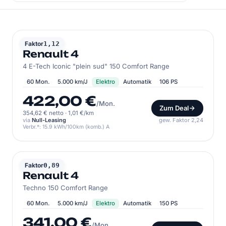
RENAULT
Faktor
1,12
Renault 4
4 E-Tech Iconic "plein sud" 150 Comfort Range
60 Mon.
5.000 km/J
Elektro
Automatik
106 PS
422,00 €
/Mon.
Zum Deal
354,62 € netto
·
1,01 €/km
via
Null-Leasing
gew. Faktor 2,24
Verbr.*: 15.9 kWh/100km (komb.) A
RENAULT
Faktor
0,89
Renault 4
Techno 150 Comfort Range
60 Mon.
5.000 km/J
Elektro
Automatik
150 PS
341,00 €
/Mon.