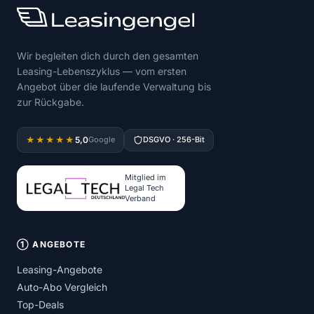
Wir begleiten dich durch den gesamten
Leasing-Lebenszyklus — vom ersten
Angebot über die laufende Verwaltung bis
zur Rückgabe.
5,0
★★★★★
Google
DSGVO · 256-Bit
Mitglied im
Legal Tech
Verband
① ANGEBOTE
Leasing-Angebote
Auto-Abo Vergleich
Top-Deals