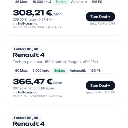
36 Mon.
10.000 km/J
Elektro
Automatik
106 PS
308,21 €
/Mon.
Zum Deal
259,00 € netto
·
0,37 €/km
via
Null-Leasing
gew. Faktor 0,94
Verbr.*: 15.7 kWh/100km (komb.) A
RENAULT
Faktor
100,00
Renault 4
Techno plein sud 150 Comfort Range UVP-12%*
60 Mon.
5.000 km/J
Elektro
Automatik
150 PS
366,47 €
/Mon.
Zum Deal
307,96 € netto
·
0,88 €/km
via
Null-Leasing
gew. Faktor 200,00
Verbr.*: 15.8 kWh/100km (komb.) A
RENAULT
Faktor
100,00
Renault 4