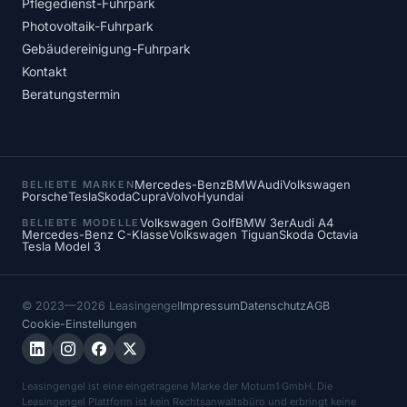
Pflegedienst-Fuhrpark
Photovoltaik-Fuhrpark
Gebäudereinigung-Fuhrpark
Kontakt
Beratungstermin
Mercedes-Benz
BMW
Audi
Volkswagen
BELIEBTE MARKEN
Porsche
Tesla
Skoda
Cupra
Volvo
Hyundai
Volkswagen Golf
BMW 3er
Audi A4
BELIEBTE MODELLE
Mercedes-Benz C-Klasse
Volkswagen Tiguan
Skoda Octavia
Tesla Model 3
© 2023—2026 Leasingengel
Impressum
Datenschutz
AGB
Cookie-Einstellungen
Leasingengel ist eine eingetragene Marke der Motum1 GmbH. Die
Leasingengel Plattform ist kein Rechtsanwaltsbüro und erbringt keine