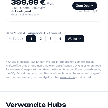
399,99 €
/Mon.
Zum Deal
336,13 € netto
·
0,96 €/km
via
Leasingmarkt
gew. Faktor 2,14
Verbr.*: keine Angabe A
Seite
1
von 4 · Angebote 1–24 von 74
← Zurück
1
2
3
4
Weiter →
* Angaben gemäß Pkw-EnVKV. Weitere Informationen zum offiziellen
Kraftstoffverbrauch und den offiziellen spezifischen CO₂-Emissionen neuer
Personenkraftwagen können dem „Leitfaden über den Kraftstoffverbrauch,
die CO₂-Emissionen und den Stromverbrauch neuer Personenkraftwagen"
entnommen werden, der unentgeltlich bei
www.dat.de
erhältlich ist.
Verwandte Hubs