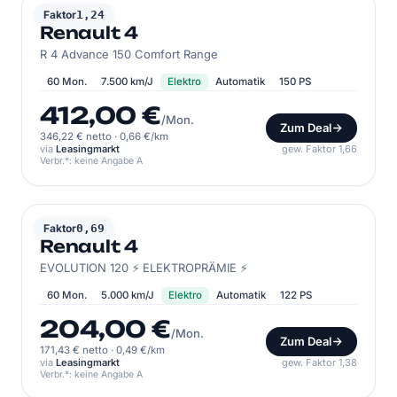
RENAULT
Faktor
1,24
Renault 4
R 4 Advance 150 Comfort Range
60 Mon.
7.500 km/J
Elektro
Automatik
150 PS
412,00 €
/Mon.
Zum Deal
346,22 € netto
·
0,66 €/km
via
Leasingmarkt
gew. Faktor 1,66
Verbr.*: keine Angabe A
RENAULT
Faktor
0,69
Renault 4
EVOLUTION 120 ⚡️ ELEKTROPRÄMIE ⚡️
60 Mon.
5.000 km/J
Elektro
Automatik
122 PS
204,00 €
/Mon.
Zum Deal
171,43 € netto
·
0,49 €/km
via
Leasingmarkt
gew. Faktor 1,38
Verbr.*: keine Angabe A