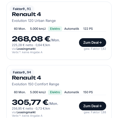
RENAULT
Faktor
0,91
Renault 4
Evolution 120 Urban Range
60 Mon.
5.000 km/J
Elektro
Automatik
122 PS
268,08 €
/Mon.
Zum Deal
225,28 € netto
·
0,64 €/km
via
Leasingmarkt
gew. Faktor 1,82
Verbr.*: keine Angabe A
RENAULT
Faktor
0,94
Renault 4
Evolution 150 Comfort Range
60 Mon.
5.000 km/J
Elektro
Automatik
150 PS
305,77 €
/Mon.
Zum Deal
256,95 € netto
·
0,73 €/km
via
Leasingmarkt
gew. Faktor 1,88
Verbr.*: keine Angabe A