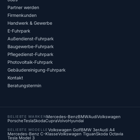
Partner werden
Firmenkunden
Handwerk & Gewerbe
E-Fuhrpark
Außendienst-Fuhrpark
Baugewerbe-Fuhrpark
Pflegedienst-Fuhrpark
Photovoltaik-Fuhrpark
Gebäudereinigung-Fuhrpark
Kontakt
Beratungstermin
Mercedes-Benz
BMW
Audi
Volkswagen
BELIEBTE MARKEN
Porsche
Tesla
Skoda
Cupra
Volvo
Hyundai
Volkswagen Golf
BMW 3er
Audi A4
BELIEBTE MODELLE
Mercedes-Benz C-Klasse
Volkswagen Tiguan
Skoda Octavia
Tesla Model 3