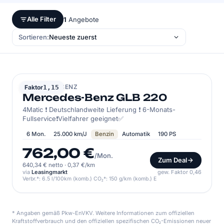
Alle Filter
1
Angebote
Sortieren:
MERCEDES-BENZ
Faktor
1,15
Mercedes-Benz GLB 220
4Matic ❗️ Deutschlandweite Lieferung ❗️ 6-Monats-
Fullservice❗️Vielfahrer geeignet✅
6 Mon.
25.000 km/J
Benzin
Automatik
190 PS
762,00 €
/Mon.
Zum Deal
640,34 € netto
·
0,37 €/km
via
Leasingmarkt
gew. Faktor 0,46
Verbr.*: 6.5 l/100km (komb.) CO₂*: 150 g/km (komb.) E
* Angaben gemäß Pkw-EnVKV. Weitere Informationen zum offiziellen
Kraftstoffverbrauch und den offiziellen spezifischen CO₂-Emissionen neuer