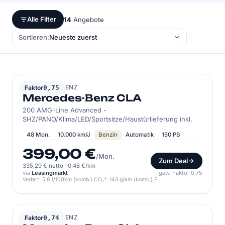
Alle Filter
14
Angebote
Sortieren:
MERCEDES-BENZ
Faktor
0,75
Mercedes-Benz CLA
200 AMG-Line Advanced -
SHZ/PANO/Klima/LED/Sportsitze/Haustürlieferung inkl.
48 Mon.
10.000 km/J
Benzin
Automatik
150 PS
399,00 €
/Mon.
Zum Deal
335,29 € netto
·
0,48 €/km
via
Leasingmarkt
gew. Faktor 0,75
Verbr.*: 5.8 l/100km (komb.) CO₂*: 143 g/km (komb.) E
MERCEDES-BENZ
Faktor
0,74