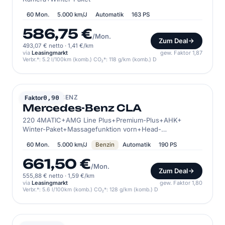
60 Mon.
5.000 km/J
Automatik
163 PS
586,75 €
/Mon.
Zum Deal
493,07 € netto
·
1,41 €/km
via
Leasingmarkt
gew. Faktor 1,87
Verbr.*: 5.2 l/100km (komb.) CO₂*: 118 g/km (komb.) D
MERCEDES-BENZ
Faktor
0,90
Mercedes-Benz CLA
220 4MATIC+AMG Line Plus+Premium-Plus+AHK+
Winter-Paket+Massagefunktion vorn+Head-
up+Burmester® 3D-Surro
60 Mon.
5.000 km/J
Benzin
Automatik
190 PS
661,50 €
/Mon.
Zum Deal
555,88 € netto
·
1,59 €/km
via
Leasingmarkt
gew. Faktor 1,80
Verbr.*: 5.6 l/100km (komb.) CO₂*: 128 g/km (komb.) D