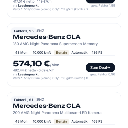
417,51 € netto
·
1,19 €/km
via
Leasingmarkt
gew. Faktor 1,88
Verbr.*: 5.1 l/100km (komb.) CO₂*: 117 g/km (komb.) D
MERCEDES-BENZ
Faktor
0,96
Mercedes-Benz CLA
180 AMG Night Panorama Superscreen Memory
48 Mon.
10.000 km/J
Benzin
Automatik
136 PS
574,10 €
/Mon.
Zum Deal
482,44 € netto
·
0,69 €/km
via
Leasingmarkt
gew. Faktor 0,96
Verbr.*: 5.1 l/100km (komb.) CO₂*: 116 g/km (komb.) D
MERCEDES-BENZ
Faktor
1,01
Mercedes-Benz CLA
200 AMG Night Panorama Multibeam-LED Kamera
48 Mon.
10.000 km/J
Benzin
Automatik
163 PS