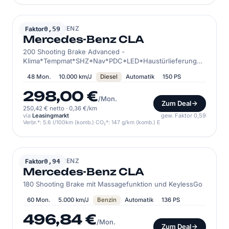
MERCEDES-BENZ
Faktor
0,59
Mercedes-Benz CLA
200 Shooting Brake Advanced -
Klima*Tempmat*SHZ*Nav*PDC*LED*Haustürlieferung
inkl.
48 Mon.
10.000 km/J
Diesel
Automatik
150 PS
298,00 €
/Mon.
Zum Deal
250,42 € netto
·
0,36 €/km
via
Leasingmarkt
gew. Faktor 0,59
Verbr.*: 5.6 l/100km (komb.) CO₂*: 147 g/km (komb.) E
MERCEDES-BENZ
Faktor
0,94
Mercedes-Benz CLA
180 Shooting Brake mit Massagefunktion und KeylessGo
60 Mon.
5.000 km/J
Benzin
Automatik
136 PS
496,84 €
/Mon.
Zum Deal