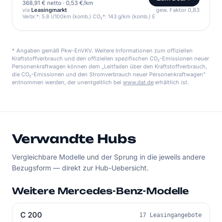
368,91 € netto
·
0,53 €/km
via
Leasingmarkt
gew. Faktor 0,83
Verbr.*: 5.8 l/100km (komb.) CO₂*: 143 g/km (komb.) E
* Angaben gemäß Pkw-EnVKV. Weitere Informationen zum offiziellen
Kraftstoffverbrauch und den offiziellen spezifischen CO₂-Emissionen neuer
Personenkraftwagen können dem „Leitfaden über den Kraftstoffverbrauch,
die CO₂-Emissionen und den Stromverbrauch neuer Personenkraftwagen"
entnommen werden, der unentgeltlich bei
www.dat.de
erhältlich ist.
Verwandte Hubs
Vergleichbare Modelle und der Sprung in die jeweils andere
Bezugsform — direkt zur Hub-Uebersicht.
Weitere Mercedes-Benz-Modelle
C 200
17 Leasingangebote