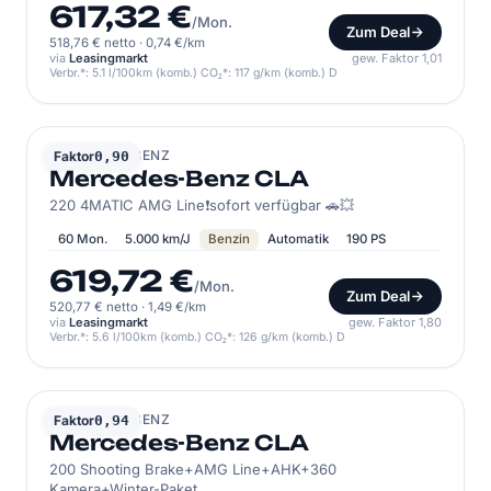
617,32 €
/Mon.
Zum Deal
518,76 € netto
·
0,74 €/km
via
Leasingmarkt
gew. Faktor 1,01
Verbr.*: 5.1 l/100km (komb.) CO₂*: 117 g/km (komb.) D
MERCEDES-BENZ
Faktor
0,90
Mercedes-Benz CLA
220 4MATIC AMG Line❗sofort verfügbar 🚗💥
60 Mon.
5.000 km/J
Benzin
Automatik
190 PS
619,72 €
/Mon.
Zum Deal
520,77 € netto
·
1,49 €/km
via
Leasingmarkt
gew. Faktor 1,80
Verbr.*: 5.6 l/100km (komb.) CO₂*: 126 g/km (komb.) D
MERCEDES-BENZ
Faktor
0,94
Mercedes-Benz CLA
200 Shooting Brake+AMG Line+AHK+360
Kamera+Winter-Paket