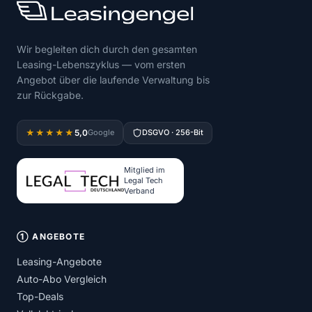
Wir begleiten dich durch den gesamten
Leasing-Lebenszyklus — vom ersten
Angebot über die laufende Verwaltung bis
zur Rückgabe.
5,0
★★★★★
Google
DSGVO · 256-Bit
Mitglied im
Legal Tech
Verband
① ANGEBOTE
Leasing-Angebote
Auto-Abo Vergleich
Top-Deals