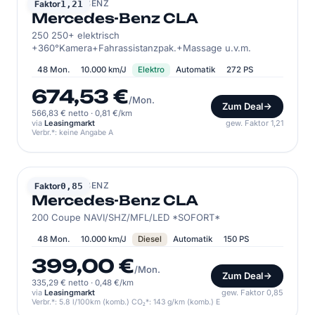
MERCEDES-BENZ
Faktor
1,21
Mercedes-Benz CLA
250 250+ elektrisch
+360°Kamera+Fahrassistanzpak.+Massage u.v.m.
48 Mon.
10.000 km/J
Elektro
Automatik
272 PS
674,53 €
/Mon.
Zum Deal
566,83 € netto
·
0,81 €/km
via
Leasingmarkt
gew. Faktor 1,21
Verbr.*: keine Angabe A
MERCEDES-BENZ
Faktor
0,85
Mercedes-Benz CLA
200 Coupe NAVI/SHZ/MFL/LED *SOFORT*
48 Mon.
10.000 km/J
Diesel
Automatik
150 PS
399,00 €
/Mon.
Zum Deal
335,29 € netto
·
0,48 €/km
via
Leasingmarkt
gew. Faktor 0,85
Verbr.*: 5.8 l/100km (komb.) CO₂*: 143 g/km (komb.) E