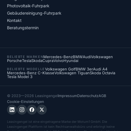
Photovoltaik-Fuhrpark
Gebäudereinigung-Fuhrpark
Kontakt
Beratungstermin
Mercedes-Benz
BMW
Audi
Volkswagen
BELIEBTE MARKEN
Porsche
Tesla
Skoda
Cupra
Volvo
Hyundai
Volkswagen Golf
BMW 3er
Audi A4
BELIEBTE MODELLE
Mercedes-Benz C-Klasse
Volkswagen Tiguan
Skoda Octavia
Tesla Model 3
© 2023—2026 Leasingengel
Impressum
Datenschutz
AGB
Cookie-Einstellungen
Leasingengel ist eine eingetragene Marke der Motum1 GmbH. Die
Leasingengel Plattform ist kein Rechtsanwaltsbüro und erbringt keine