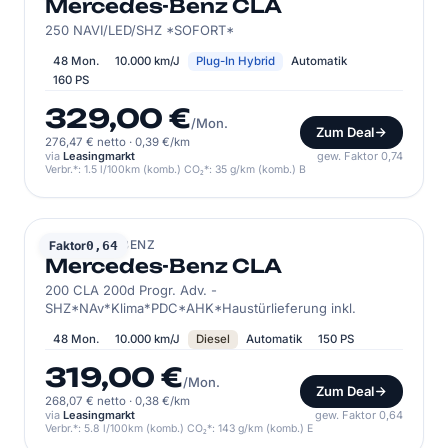
Mercedes-Benz CLA
250 NAVI/LED/SHZ *SOFORT*
48 Mon.
10.000 km/J
Plug-In Hybrid
Automatik
160 PS
329,00 €
/Mon.
Zum Deal
276,47 € netto
·
0,39 €/km
via
Leasingmarkt
gew. Faktor 0,74
Verbr.*: 1.5 l/100km (komb.) CO₂*: 35 g/km (komb.) B
MERCEDES-BENZ
Faktor
0,64
Mercedes-Benz CLA
200 CLA 200d Progr. Adv. -
SHZ*NAv*Klima*PDC*AHK*Haustürlieferung inkl.
48 Mon.
10.000 km/J
Diesel
Automatik
150 PS
319,00 €
/Mon.
Zum Deal
268,07 € netto
·
0,38 €/km
via
Leasingmarkt
gew. Faktor 0,64
Verbr.*: 5.8 l/100km (komb.) CO₂*: 143 g/km (komb.) E