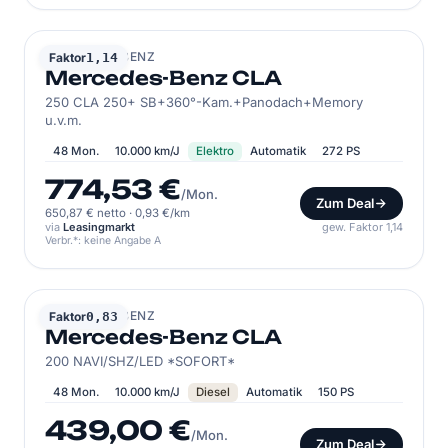
MERCEDES-BENZ
Faktor
1,14
Mercedes-Benz CLA
250 CLA 250+ SB+360°-Kam.+Panodach+Memory
u.v.m.
48 Mon.
10.000 km/J
Elektro
Automatik
272 PS
774,53 €
/Mon.
Zum Deal
650,87 € netto
·
0,93 €/km
via
Leasingmarkt
gew. Faktor 1,14
Verbr.*: keine Angabe A
MERCEDES-BENZ
Faktor
0,83
Mercedes-Benz CLA
200 NAVI/SHZ/LED *SOFORT*
48 Mon.
10.000 km/J
Diesel
Automatik
150 PS
439,00 €
/Mon.
Zum Deal