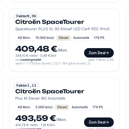
CITROËN
Faktor
0,96
Citroën SpaceTourer
Spacetourer PLUS XL 9S KlimaP LED CarP PDC PrivG
48 Mon.
10.000 km/J
Diesel
Automatik
179 PS
409,48 €
/Mon.
Zum Deal
344,10 € netto
·
0,49 €/km
via
Leasingmarkt
gew. Faktor 0,96
Verbr.*: 7 l/100km (komb.) CO₂*: 184 g/km (komb.) G
CITROËN
Faktor
1,11
Citroën SpaceTourer
Plus M Diesel 180 Automatik
48 Mon.
5.000 km/J
Diesel
Automatik
179 PS
493,59 €
/Mon.
Zum Deal
414,78 € netto
·
1,18 €/km