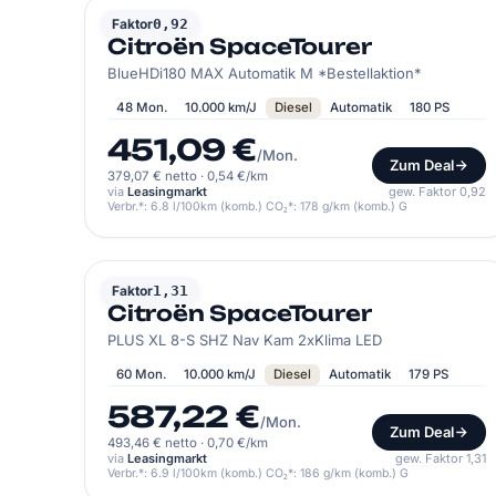
CITROËN
Faktor
0,92
Citroën SpaceTourer
BlueHDi180 MAX Automatik M *Bestellaktion*
48 Mon.
10.000 km/J
Diesel
Automatik
180 PS
451,09 €
/Mon.
Zum Deal
379,07 € netto
·
0,54 €/km
via
Leasingmarkt
gew. Faktor 0,92
Verbr.*: 6.8 l/100km (komb.) CO₂*: 178 g/km (komb.) G
CITROËN
Faktor
1,31
Citroën SpaceTourer
PLUS XL 8-S SHZ Nav Kam 2xKlima LED
60 Mon.
10.000 km/J
Diesel
Automatik
179 PS
587,22 €
/Mon.
Zum Deal
493,46 € netto
·
0,70 €/km
via
Leasingmarkt
gew. Faktor 1,31
Verbr.*: 6.9 l/100km (komb.) CO₂*: 186 g/km (komb.) G