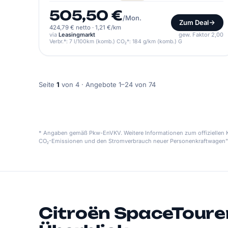
505,50 €
/Mon.
Zum Deal
424,79 € netto
·
1,21 €/km
via
Leasingmarkt
gew. Faktor 2,00
Verbr.*: 7 l/100km (komb.) CO₂*: 184 g/km (komb.) G
Seite
1
von 4 · Angebote 1–24 von 74
* Angaben gemäß Pkw-EnVKV. Weitere Informationen zum offiziellen Kr
CO₂-Emissionen und den Stromverbrauch neuer Personenkraftwagen"
Citroën SpaceToure