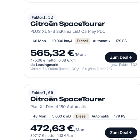
CITROËN
Faktor
1,32
Citroën SpaceTourer
PLUS XL 9-S 2xKlima LED CarPlay PDC
60 Mon.
10.000 km/J
Diesel
Automatik
179 PS
565,32 €
/Mon.
Zum Deal
475,06 € netto
·
0,68 €/km
via
Leasingmarkt
gew. Faktor 1,32
Verbr.*: 7 l/100km (komb.) CO₂*: 184 g/km (komb.) G
CITROËN
Faktor
1,00
Citroën SpaceTourer
Plus XL Diesel 180 Automatik
48 Mon.
5.000 km/J
Diesel
Automatik
179 PS
472,63 €
/Mon.
Zum Deal
397,17 € netto
·
1,13 €/km