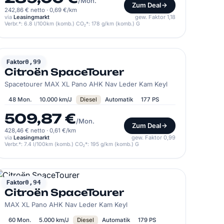
/Mon.
Zum Deal
242,86 € netto
·
0,69 €/km
via
Leasingmarkt
gew. Faktor 1,18
Verbr.*: 6.8 l/100km (komb.) CO₂*: 178 g/km (komb.) G
CITROËN
Faktor
0,99
Citroën SpaceTourer
Spacetourer MAX XL Pano AHK Nav Leder Kam Keyl
48 Mon.
10.000 km/J
Diesel
Automatik
177 PS
509,87 €
/Mon.
Zum Deal
428,46 € netto
·
0,61 €/km
via
Leasingmarkt
gew. Faktor 0,99
Verbr.*: 7.4 l/100km (komb.) CO₂*: 195 g/km (komb.) G
CITROËN
Faktor
0,94
Citroën SpaceTourer
MAX XL Pano AHK Nav Leder Kam Keyl
60 Mon.
5.000 km/J
Diesel
Automatik
179 PS