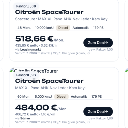
CITROËN
Faktor
1,00
Citroën SpaceTourer
Spacetourer MAX XL Pano AHK Nav Leder Kam Keyl
48 Mon.
10.000 km/J
Diesel
Automatik
179 PS
518,66 €
/Mon.
Zum Deal
435,85 € netto
·
0,62 €/km
via
Leasingmarkt
gew. Faktor 1,00
Verbr.*: 7 l/100km (komb.) CO₂*: 184 g/km (komb.) G
CITROËN
Faktor
0,93
Citroën SpaceTourer
MAX XL Pano AHK Nav Leder Kam Keyl
60 Mon.
5.000 km/J
Diesel
Automatik
179 PS
484,00 €
/Mon.
Zum Deal
406,72 € netto
·
1,16 €/km
via
9drive
gew. Faktor 1,86
Verbr.*: 7 l/100km (komb.) CO₂*: 184 g/km (komb.) G