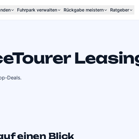
inden
Fuhrpark verwalten
Rückgabe meistern
Ratgeber
ceTourer Leasin
op-Deals.
uf einen Blick