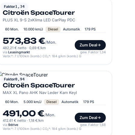
CITROËN
Faktor
1,34
Citroën SpaceTourer
PLUS XL 9-S 2xKlima LED CarPlay PDC
60 Mon.
10.000 km/J
Diesel
Automatik
179 PS
573,83 €
/Mon.
Zum Deal
482,21 € netto
·
0,69 €/km
via
Leasingmarkt
gew. Faktor 1,34
Verbr.*: 7 l/100km (komb.) CO₂*: 184 g/km (komb.) G
CITROËN
Faktor
0,94
Citroën SpaceTourer
MAX XL Pano AHK Nav Leder Kam Keyl
60 Mon.
5.000 km/J
Diesel
Automatik
179 PS
491,00 €
/Mon.
Zum Deal
412,61 € netto
·
1,18 €/km
via
9drive
gew. Faktor 1,88
Verbr.*: 7 l/100km (komb.) CO₂*: 184 g/km (komb.) G