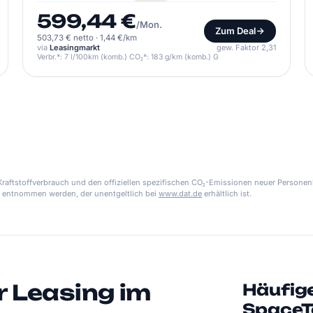
599,44 €
/Mon.
Zum Deal
503,73 € netto
·
1,44 €/km
via
Leasingmarkt
gew. Faktor 2,31
Verbr.*: 7 l/100km (komb.) CO₂*: 183 g/km (komb.) G
aftstoffverbrauch und den offiziellen spezifischen CO₂-Emissionen neuer Personen
 entnommen werden, der unentgeltlich bei
www.dat.de
erhältlich ist.
r Leasing im
Häufig
SpaceT