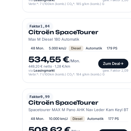
via
Leasingmarkt
gew. Faktor 2,00
Verbr.*: 7 l/100km (komb.) CO₂*: 185 g/km (komb.) G
CITROËN
Faktor
1,04
Citroën SpaceTourer
Max M Diesel 180 Automatik
48 Mon.
5.000 km/J
Diesel
Automatik
179 PS
534,55 €
/Mon.
Zum Deal
449,20 € netto
·
1,28 €/km
via
Leasingmarkt
gew. Faktor 2,09
Verbr.*: 7 l/100km (komb.) CO₂*: 184 g/km (komb.) G
CITROËN
Faktor
0,99
Citroën SpaceTourer
Spacetourer MAX M Pano AHK Nav Leder Kam Keyl BT
48 Mon.
10.000 km/J
Diesel
Automatik
177 PS
508,62 €