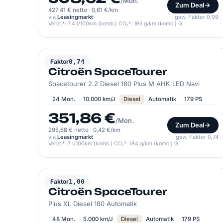
/Mon.
Zum Deal
427,41 € netto
·
0,61 €/km
via
Leasingmarkt
gew. Faktor 0,99
Verbr.*: 7.4 l/100km (komb.) CO₂*: 195 g/km (komb.) G
CITROËN
Faktor
0,74
Citroën SpaceTourer
Spacetourer 2.2 Diesel 180 Plus M AHK LED Navi
24 Mon.
10.000 km/J
Diesel
Automatik
179 PS
351,86 €
/Mon.
Zum Deal
295,68 € netto
·
0,42 €/km
via
Leasingmarkt
gew. Faktor 0,74
Verbr.*: 7 l/100km (komb.) CO₂*: 184 g/km (komb.) G
CITROËN
Faktor
1,00
Citroën SpaceTourer
Plus XL Diesel 180 Automatik
48 Mon.
5.000 km/J
Diesel
Automatik
179 PS