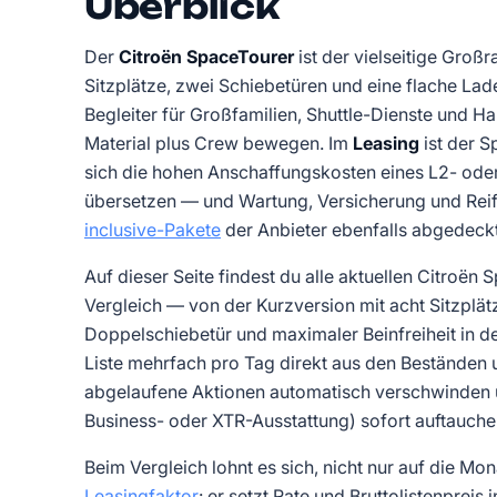
Überblick
Der
Citroën SpaceTourer
ist der vielseitige Groß
Sitzplätze, zwei Schiebetüren und eine flache La
Begleiter für Großfamilien, Shuttle-Dienste und 
Material plus Crew bewegen. Im
Leasing
ist der S
sich die hohen Anschaffungskosten eines L2- oder
übersetzen — und Wartung, Versicherung und Rei
inclusive-Pakete
der Anbieter ebenfalls abgedeckt
Auf dieser Seite findest du alle aktuellen Citroë
Vergleich — von der Kurzversion mit acht Sitzplät
Doppelschiebetür und maximaler Beinfreiheit in der
Liste mehrfach pro Tag direkt aus den Beständen u
abgelaufene Aktionen automatisch verschwinden u
Business- oder XTR-Ausstattung) sofort auftauche
Beim Vergleich lohnt es sich, nicht nur auf die Mo
Leasingfaktor
: er setzt Rate und Bruttolistenprei