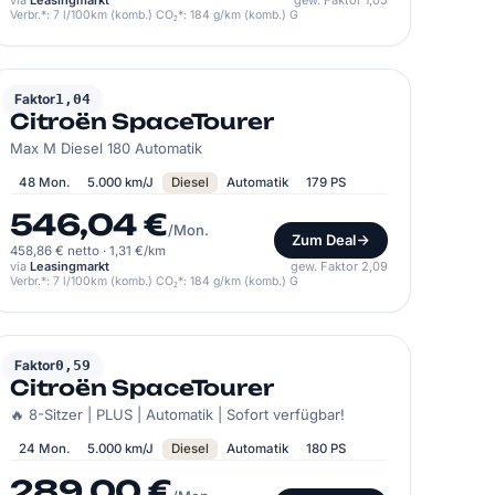
via
Leasingmarkt
gew. Faktor 1,05
Verbr.*: 7 l/100km (komb.) CO₂*: 184 g/km (komb.) G
CITROËN
Faktor
1,04
Citroën SpaceTourer
Max M Diesel 180 Automatik
48 Mon.
5.000 km/J
Diesel
Automatik
179 PS
546,04 €
/Mon.
Zum Deal
458,86 € netto
·
1,31 €/km
via
Leasingmarkt
gew. Faktor 2,09
Verbr.*: 7 l/100km (komb.) CO₂*: 184 g/km (komb.) G
CITROËN
Faktor
0,59
Citroën SpaceTourer
🔥 8-Sitzer | PLUS | Automatik | Sofort verfügbar!
24 Mon.
5.000 km/J
Diesel
Automatik
180 PS
289,00 €