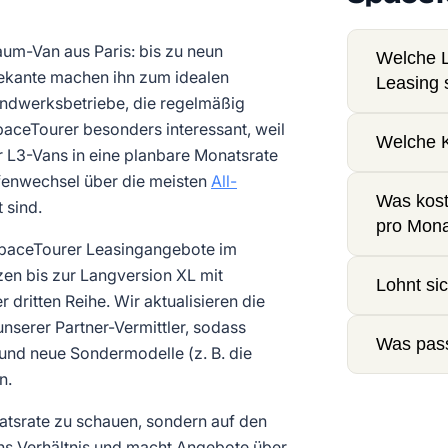
raum-Van aus Paris: bis zu neun
Welche L
dekante machen ihn zum idealen
Leasing 
Handwerksbetriebe, die regelmäßig
paceTourer besonders interessant, weil
Welche K
 L3-Vans in eine planbare Monatsrate
fenwechsel über die meisten
All-
Was kost
 sind.
pro Mon
n SpaceTourer Leasingangebote im
zen bis zur Langversion XL mit
Lohnt si
 dritten Reihe. Wir aktualisieren die
nserer Partner-Vermittler, sodass
Was pass
nd neue Sondermodelle (z. B. die
n.
natsrate zu schauen, sondern auf den
s ins Verhältnis und macht Angebote über