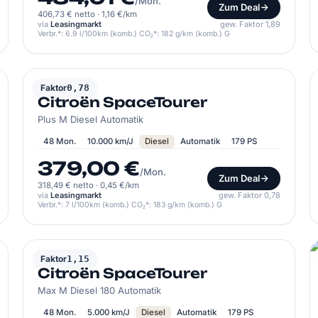
/Mon.
Zum Deal
406,73 € netto
·
1,16 €/km
via
Leasingmarkt
gew. Faktor 1,89
Verbr.*: 6.9 l/100km (komb.) CO₂*: 182 g/km (komb.) G
CITROËN
Faktor
0,78
Citroën SpaceTourer
Plus M Diesel Automatik
48 Mon.
10.000 km/J
Diesel
Automatik
179 PS
379,00 €
/Mon.
Zum Deal
318,49 € netto
·
0,45 €/km
via
Leasingmarkt
gew. Faktor 0,78
Verbr.*: 7 l/100km (komb.) CO₂*: 183 g/km (komb.) G
CITROËN
Faktor
1,15
Citroën SpaceTourer
Max M Diesel 180 Automatik
48 Mon.
5.000 km/J
Diesel
Automatik
179 PS