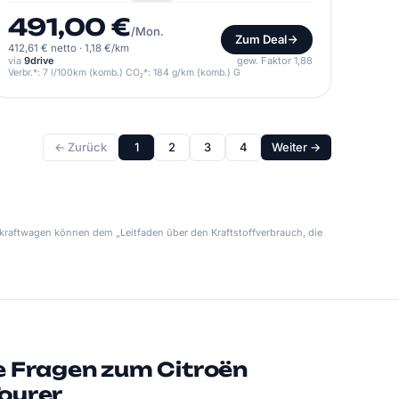
491,00 €
/Mon.
Zum Deal
412,61 € netto
·
1,18 €/km
via
9drive
gew. Faktor 1,88
Verbr.*: 7 l/100km (komb.) CO₂*: 184 g/km (komb.) G
← Zurück
1
2
3
4
Weiter →
kraftwagen können dem „Leitfaden über den Kraftstoffverbrauch, die
e Fragen zum Citroën
ourer