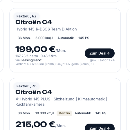
CITROËN
Faktor
0,62
Citroën C4
Hybrid 145 ë-DSC6 Team D Aktion
36 Mon.
5.000 km/J
Automatik
145 PS
199,00 €
/Mon.
Zum Deal
167,23 € netto
·
0,48 €/km
via
Leasingmarkt
gew. Faktor 1,24
Verbr.*: 4.7 l/100km (komb.) CO₂*: 107 g/km (komb.) C
CITROËN
Faktor
0,76
Citroën C4
🔷 Hybrid 145 PLUS | Sitzheizung | Klimaautomatik |
Rückfahrkamera
36 Mon.
10.000 km/J
Benzin
Automatik
145 PS
215,00 €
/Mon.
Zum Deal