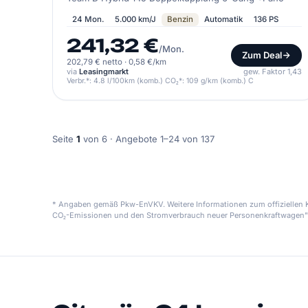
24 Mon.
5.000 km/J
Benzin
Automatik
136 PS
241,32 €
/Mon.
Zum Deal
202,79 € netto
·
0,58 €/km
via
Leasingmarkt
gew. Faktor 1,43
Verbr.*: 4.8 l/100km (komb.) CO₂*: 109 g/km (komb.) C
Seite
1
von 6 · Angebote 1–24 von 137
* Angaben gemäß Pkw-EnVKV. Weitere Informationen zum offiziellen Kr
CO₂-Emissionen und den Stromverbrauch neuer Personenkraftwagen"