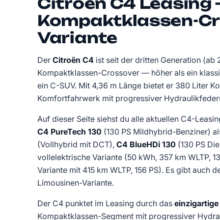
Citroën C4 Leasing
Kompaktklassen-Cro
Variante
Der
Citroën C4
ist seit der dritten Generation (ab 
Kompaktklassen-Crossover — höher als ein klassi
ein C-SUV. Mit 4,36 m Länge bietet er 380 Liter K
Komfortfahrwerk mit progressiver Hydraulikfeder
Auf dieser Seite siehst du alle aktuellen C4-Leasi
C4 PureTech 130
(130 PS Mildhybrid-Benziner) a
(Vollhybrid mit DCT),
C4 BlueHDi 130
(130 PS Dies
vollelektrische Variante (50 kWh, 357 km WLTP, 
Variante mit 415 km WLTP, 156 PS). Es gibt auch 
Limousinen-Variante.
Der C4 punktet im Leasing durch das
einzigartig
Kompaktklassen-Segment mit progressiver Hydraul