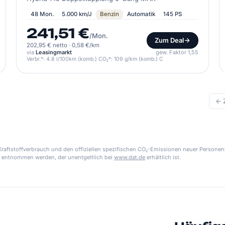
48 Mon.
5.000 km/J
Benzin
Automatik
145 PS
241,51 €
/Mon.
Zum Deal
202,95 € netto
·
0,58 €/km
via
Leasingmarkt
gew. Faktor 1,55
Verbr.*: 4.8 l/100km (komb.) CO₂*: 109 g/km (komb.) C
← 
aftstoffverbrauch und den offiziellen spezifischen CO₂-Emissionen neuer Personen
 entnommen werden, der unentgeltlich bei
www.dat.de
erhältlich ist.