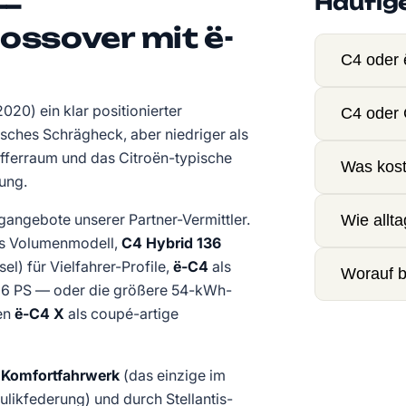
 —
Häufig
ssover mit ë-
C4 oder
2020) ein klar positionierter
C4 oder
sches Schrägheck, aber niedriger als
offerraum und das Citroën-typische
Was kost
ung.
ngangebote unserer Partner-Vermittler.
Wie allta
ls Volumenmodell,
C4 Hybrid 136
el) für Vielfahrer-Profile,
ë-C4
als
Worauf b
136 PS — oder die größere 54-kWh-
den
ë-C4 X
als coupé-artige
e Komfortfahrwerk
(das einzige im
ikfederung) und durch Stellantis-