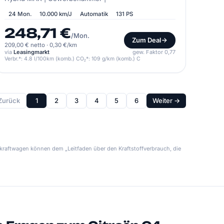
24 Mon.
10.000 km/J
Automatik
131 PS
248,71 €
/Mon.
Zum Deal
209,00 € netto
·
0,30 €/km
via
Leasingmarkt
gew. Faktor 0,77
Verbr.*: 4.8 l/100km (komb.) CO₂*: 109 g/km (komb.) C
Zurück
1
2
3
4
5
6
Weiter →
kraftwagen können dem „Leitfaden über den Kraftstoffverbrauch, die