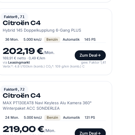
CITROËN
Faktor
0,71
Citroën C4
Hybrid 145 Doppelkupplung 6-Gang PLUS
36 Mon.
5.000 km/J
Benzin
Automatik
145 PS
202,19 €
/Mon.
Zum Deal
169,91 € netto
·
0,49 €/km
via
Leasingmarkt
gew. Faktor 1,41
Verbr.*: 4.8 l/100km (komb.) CO₂*: 109 g/km (komb.) C
CITROËN
Faktor
0,72
Citroën C4
MAX PT130EAT8 Navi Keyless Alu Kamera 360°
Winterpaket ACC SONDERLEA
24 Mon.
5.000 km/J
Benzin
Automatik
131 PS
219,00 €
/Mon.
Zum Deal