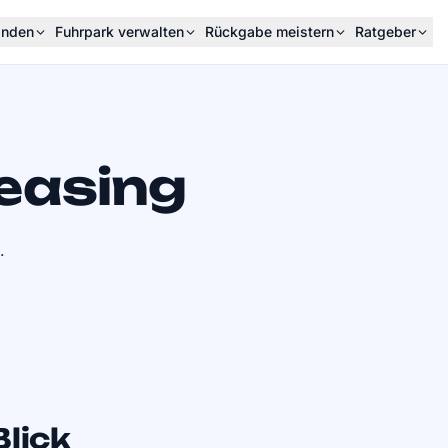
inden
Fuhrpark verwalten
Rückgabe meistern
Ratgeber
easing
.
Blick