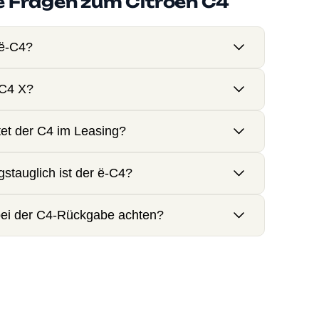
e Fragen zum Citroën C4
 ë-C4?
 C4 X?
et der C4 im Leasing?
gstauglich ist der ë-C4?
ei der C4-Rückgabe achten?