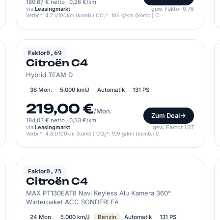
180,67 € netto
·
0,26 €/km
via
Leasingmarkt
gew. Faktor 0,76
Verbr.*: 4.7 l/100km (komb.) CO₂*: 106 g/km (komb.) C
CITROËN
Faktor
0,69
Citroën C4
Hybrid TEAM D
36 Mon.
5.000 km/J
Automatik
131 PS
219,00 €
/Mon.
Zum Deal
184,03 € netto
·
0,53 €/km
via
Leasingmarkt
gew. Faktor 1,37
Verbr.*: 4.8 l/100km (komb.) CO₂*: 109 g/km (komb.) C
CITROËN
Faktor
0,75
Citroën C4
MAX PT130EAT8 Navi Keyless Alu Kamera 360°
Winterpaket ACC SONDERLEA
24 Mon.
5.000 km/J
Benzin
Automatik
131 PS