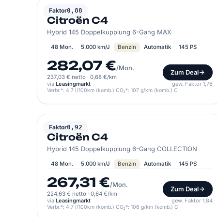
CITROËN
Faktor
0,88
Citroën C4
Hybrid 145 Doppelkupplung 6-Gang MAX
48 Mon.
5.000 km/J
Benzin
Automatik
145 PS
282,07 €
/Mon.
Zum Deal
237,03 € netto
·
0,68 €/km
via
Leasingmarkt
gew. Faktor 1,76
Verbr.*: 4.7 l/100km (komb.) CO₂*: 107 g/km (komb.) C
CITROËN
Faktor
0,92
Citroën C4
Hybrid 145 Doppelkupplung 6-Gang COLLECTION
48 Mon.
5.000 km/J
Benzin
Automatik
145 PS
267,31 €
/Mon.
Zum Deal
224,63 € netto
·
0,64 €/km
via
Leasingmarkt
gew. Faktor 1,84
Verbr.*: 4.7 l/100km (komb.) CO₂*: 106 g/km (komb.) C