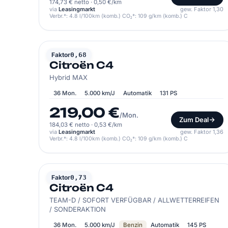
174,73 € netto
·
0,50 €/km
via
Leasingmarkt
gew. Faktor 1,30
Verbr.*: 4.8 l/100km (komb.) CO₂*: 109 g/km (komb.) C
CITROËN
Faktor
0,68
Citroën C4
Hybrid MAX
36 Mon.
5.000 km/J
Automatik
131 PS
219,00 €
/Mon.
Zum Deal
184,03 € netto
·
0,53 €/km
via
Leasingmarkt
gew. Faktor 1,36
Verbr.*: 4.8 l/100km (komb.) CO₂*: 109 g/km (komb.) C
CITROËN
Faktor
0,73
Citroën C4
TEAM-D / SOFORT VERFÜGBAR / ALLWETTERREIFEN
/ SONDERAKTION
36 Mon.
5.000 km/J
Benzin
Automatik
145 PS