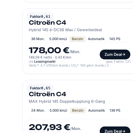
CITROËN
Faktor
0,61
Citroën C4
Hybrid 145 ë-DCS6 Max / Gewerbedeal
36 Mon.
5.000 km/J
Benzin
Automatik
145 PS
178,00 €
/Mon.
Zum Deal
149,58 € netto
·
0,43 €/km
via
Leasingmarkt
gew. Faktor 1,21
Verbr.*: 4.7 l/100km (komb.) CO₂*: 108 g/km (komb.) C
CITROËN
Faktor
0,65
Citroën C4
MAX Hybrid 145 Doppelkupplung 6-Gang
24 Mon.
5.000 km/J
Benzin
Automatik
136 PS
207,93 €
/Mon.
Zum Deal