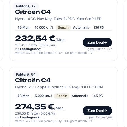
CITROËN
Faktor
0,77
Citroën C4
Hybrid ACC Nav Keyl Totw 2xPDC Kam CarP LED
48 Mon.
10.000 km/J
Benzin
Automatik
136 PS
232,54 €
/Mon.
Zum Deal
195,41 € netto
·
0,28 €/km
via
Leasingmarkt
gew. Faktor 0,77
Verbr.*: 4.7 l/100km (komb.) CO₂*: 106 g/km (komb.) C
CITROËN
Faktor
0,94
Citroën C4
Hybrid 145 Doppelkupplung 6-Gang COLLECTION
48 Mon.
5.000 km/J
Benzin
Automatik
145 PS
274,35 €
/Mon.
Zum Deal
230,55 € netto
·
0,66 €/km
via
Leasingmarkt
gew. Faktor 1,88
Verbr.*: 4.7 l/100km (komb.) CO₂*: 106 g/km (komb.) C