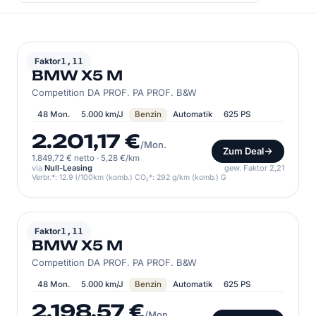
BMW
Faktor
1,11
BMW X5 M
Competition DA PROF. PA PROF. B&W
48 Mon.
5.000 km/J
Benzin
Automatik
625 PS
2.201,17 €
/Mon.
Zum Deal
1.849,72 € netto
·
5,28 €/km
via
Null-Leasing
gew. Faktor 2,21
Verbr.*: 12.9 l/100km (komb.) CO₂*: 292 g/km (komb.) G
BMW
Faktor
1,11
BMW X5 M
Competition DA PROF. PA PROF. B&W
48 Mon.
5.000 km/J
Benzin
Automatik
625 PS
2.198,57 €
/Mon.