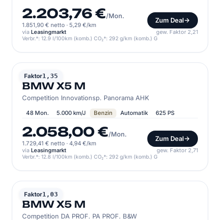
2.203,76 €
/Mon.
Zum Deal
1.851,90 € netto
·
5,29 €/km
via
Leasingmarkt
gew. Faktor 2,21
Verbr.*: 12.9 l/100km (komb.) CO₂*: 292 g/km (komb.) G
BMW
Faktor
1,35
BMW X5 M
Competition Innovationsp. Panorama AHK
48 Mon.
5.000 km/J
Benzin
Automatik
625 PS
2.058,00 €
/Mon.
Zum Deal
1.729,41 € netto
·
4,94 €/km
via
Leasingmarkt
gew. Faktor 2,71
Verbr.*: 12.8 l/100km (komb.) CO₂*: 292 g/km (komb.) G
BMW
Faktor
1,03
BMW X5 M
Competition DA PROF. PA PROF. B&W