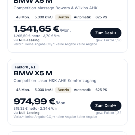
BMW X5 M
Competition Massage Bowers & Wilkins AHK
48 Mon.
5.000 km/J
Benzin
Automatik
625 PS
1.541,65 €
/Mon.
Zum Deal
1.295,50 € netto
·
3,70 €/km
via
Null-Leasing
gew. Faktor 1,56
Verbr.*: keine Angabe CO₂*: keine Angabe keine Angabe
BMW
Faktor
0,61
BMW X5 M
Competition Laser H&K AHK Komfortzugang
48 Mon.
5.000 km/J
Benzin
Automatik
625 PS
974,99 €
/Mon.
Zum Deal
819,32 € netto
·
2,34 €/km
via
Null-Leasing
gew. Faktor 1,22
Verbr.*: keine Angabe CO₂*: keine Angabe keine Angabe