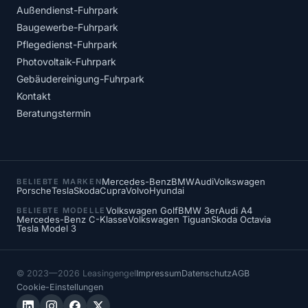
Außendienst-Fuhrpark
Baugewerbe-Fuhrpark
Pflegedienst-Fuhrpark
Photovoltaik-Fuhrpark
Gebäudereinigung-Fuhrpark
Kontakt
Beratungstermin
Mercedes-Benz
BMW
Audi
Volkswagen
BELIEBTE MARKEN
Porsche
Tesla
Skoda
Cupra
Volvo
Hyundai
Volkswagen Golf
BMW 3er
Audi A4
BELIEBTE MODELLE
Mercedes-Benz C-Klasse
Volkswagen Tiguan
Skoda Octavia
Tesla Model 3
© 2023—2026 Leasingengel
Impressum
Datenschutz
AGB
Cookie-Einstellungen