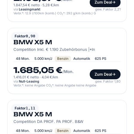
Zum Deal
1.847,54 € netto
·
5,28 €/km
via
Leasingmarkt
gew. Faktor 2,21
Verbr.*: 12.9 l/100km (komb.) CO₂*: 292 g/km (komb.) G
BMW
Faktor
0,90
BMW X5 M
Competition Inkl. € 1.190 Zubehörbonus |*In
48 Mon.
5.000 km/J
Benzin
Automatik
625 PS
1.685,05 €
/Mon.
Zum Deal
1.416,01 € netto
·
4,04 €/km
via
Null-Leasing
gew. Faktor 1,80
Verbr.*: keine Angabe CO₂*: keine Angabe keine Angabe
BMW
Faktor
1,11
BMW X5 M
Competition DA PROF. PA PROF. B&W
48 Mon.
5.000 km/J
Benzin
Automatik
625 PS