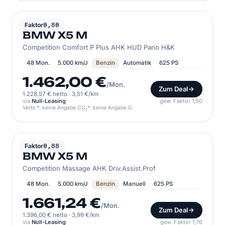
BMW
Faktor
0,80
BMW X5 M
Competition Comfort P Plus AHK HUD Pano H&K
48 Mon.
5.000 km/J
Benzin
Automatik
625 PS
1.462,00 €
/Mon.
Zum Deal
1.228,57 € netto
·
3,51 €/km
via
Null-Leasing
gew. Faktor 1,60
Verbr.*: keine Angabe CO₂*: keine Angabe G
BMW
Faktor
0,88
BMW X5 M
Competition Massage AHK Driv.Assist.Prof
48 Mon.
5.000 km/J
Benzin
Manuell
625 PS
1.661,24 €
/Mon.
Zum Deal
1.396,00 € netto
·
3,99 €/km
via
Null-Leasing
gew. Faktor 1,76