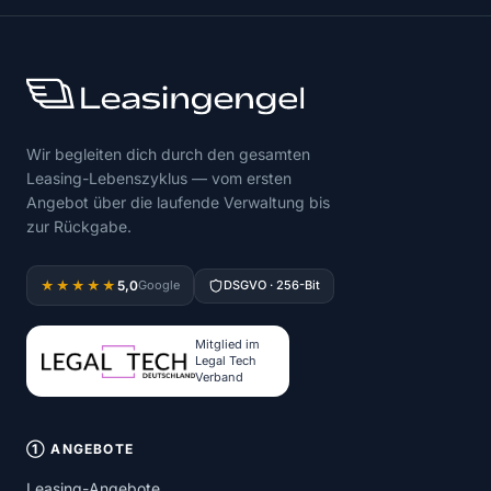
Wir begleiten dich durch den gesamten
Leasing-Lebenszyklus — vom ersten
Angebot über die laufende Verwaltung bis
zur Rückgabe.
5,0
★★★★★
Google
DSGVO · 256-Bit
Mitglied im
Legal Tech
Verband
① ANGEBOTE
Leasing-Angebote