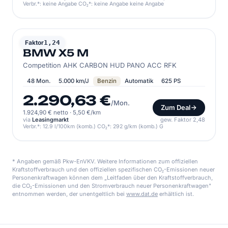
Verbr.*: keine Angabe CO₂*: keine Angabe keine Angabe
BMW
Faktor
1,24
BMW X5 M
Competition AHK CARBON HUD PANO ACC RFK
48 Mon.
5.000 km/J
Benzin
Automatik
625 PS
2.290,63 €
/Mon.
Zum Deal
1.924,90 € netto
·
5,50 €/km
via
Leasingmarkt
gew. Faktor 2,48
Verbr.*: 12.9 l/100km (komb.) CO₂*: 292 g/km (komb.) G
* Angaben gemäß Pkw-EnVKV. Weitere Informationen zum offiziellen
Kraftstoffverbrauch und den offiziellen spezifischen CO₂-Emissionen neuer
Personenkraftwagen können dem „Leitfaden über den Kraftstoffverbrauch,
die CO₂-Emissionen und den Stromverbrauch neuer Personenkraftwagen"
entnommen werden, der unentgeltlich bei
www.dat.de
erhältlich ist.