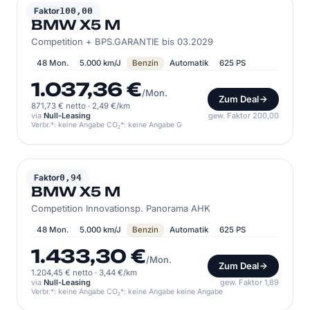
BMW
Faktor
100,00
BMW X5 M
Competition + BPS.GARANTIE bis 03.2029
48 Mon.
5.000 km/J
Benzin
Automatik
625 PS
1.037,36 €
/Mon.
Zum Deal
871,73 € netto
·
2,49 €/km
via
Null-Leasing
gew. Faktor 200,00
Verbr.*: keine Angabe CO₂*: keine Angabe G
BMW
Faktor
0,94
BMW X5 M
Competition Innovationsp. Panorama AHK
48 Mon.
5.000 km/J
Benzin
Automatik
625 PS
1.433,30 €
/Mon.
Zum Deal
1.204,45 € netto
·
3,44 €/km
via
Null-Leasing
gew. Faktor 1,89
Verbr.*: keine Angabe CO₂*: keine Angabe keine Angabe