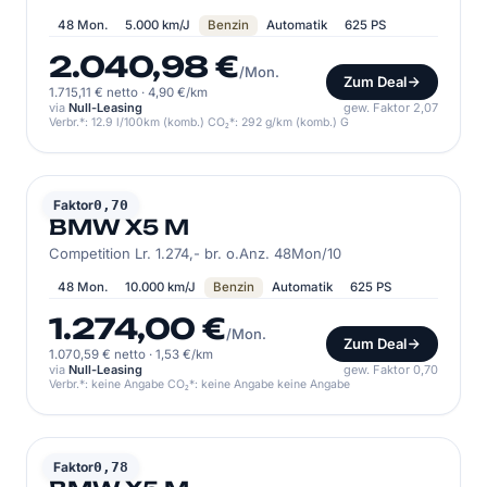
48 Mon.
5.000 km/J
Benzin
Automatik
625 PS
2.040,98 €
/Mon.
Zum Deal
1.715,11 € netto
·
4,90 €/km
via
Null-Leasing
gew. Faktor 2,07
Verbr.*: 12.9 l/100km (komb.) CO₂*: 292 g/km (komb.) G
BMW
Faktor
0,70
BMW X5 M
Competition Lr. 1.274,- br. o.Anz. 48Mon/10
48 Mon.
10.000 km/J
Benzin
Automatik
625 PS
1.274,00 €
/Mon.
Zum Deal
1.070,59 € netto
·
1,53 €/km
via
Null-Leasing
gew. Faktor 0,70
Verbr.*: keine Angabe CO₂*: keine Angabe keine Angabe
BMW
Faktor
0,78