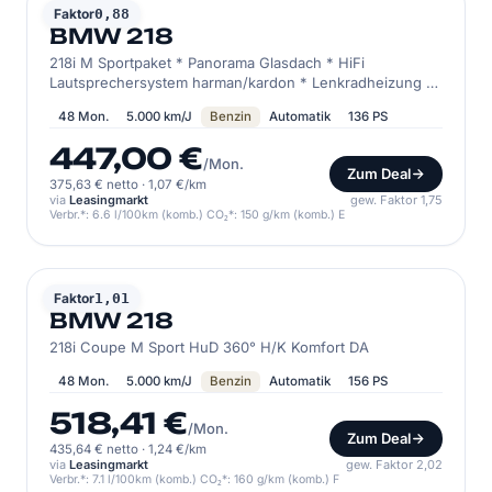
BMW
Faktor
0,88
BMW 218
218i M Sportpaket * Panorama Glasdach * HiFi
Lautsprechersystem harman/kardon * Lenkradheizung *
Dri
48 Mon.
5.000 km/J
Benzin
Automatik
136 PS
447,00 €
/Mon.
Zum Deal
375,63 € netto
·
1,07 €/km
via
Leasingmarkt
gew. Faktor 1,75
Verbr.*: 6.6 l/100km (komb.) CO₂*: 150 g/km (komb.) E
BMW
Faktor
1,01
BMW 218
218i Coupe M Sport HuD 360° H/K Komfort DA
48 Mon.
5.000 km/J
Benzin
Automatik
156 PS
518,41 €
/Mon.
Zum Deal
435,64 € netto
·
1,24 €/km
via
Leasingmarkt
gew. Faktor 2,02
Verbr.*: 7.1 l/100km (komb.) CO₂*: 160 g/km (komb.) F