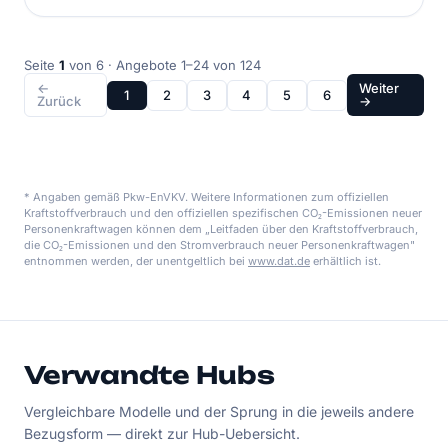
Seite
1
von 6 · Angebote 1–24 von 124
←
Weiter
1
2
3
4
5
6
Zurück
→
* Angaben gemäß Pkw-EnVKV. Weitere Informationen zum offiziellen
Kraftstoffverbrauch und den offiziellen spezifischen CO₂-Emissionen neuer
Personenkraftwagen können dem „Leitfaden über den Kraftstoffverbrauch,
die CO₂-Emissionen und den Stromverbrauch neuer Personenkraftwagen"
entnommen werden, der unentgeltlich bei
www.dat.de
erhältlich ist.
Verwandte Hubs
Vergleichbare Modelle und der Sprung in die jeweils andere
Bezugsform — direkt zur Hub-Uebersicht.