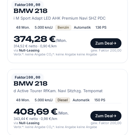
BMW
Faktor
100,00
BMW 218
i M Sport Adapt LED AHK Premium Navi SHZ PDC
48 Mon.
5.000 km/J
Benzin
Automatik
136 PS
374,28 €
/Mon.
Zum Deal
314,52 € netto
·
0,90 €/km
via
Null-Leasing
gew. Faktor 200,00
Verbr.*: keine Angabe CO₂*: keine Angabe keine Angabe
BMW
Faktor
100,00
BMW 218
d Active Tourer RfKam. Navi Sitzhzg. Tempomat
48 Mon.
5.000 km/J
Diesel
Automatik
150 PS
408,69 €
/Mon.
Zum Deal
343,44 € netto
·
0,98 €/km
via
Null-Leasing
gew. Faktor 200,00
Verbr.*: keine Angabe CO₂*: keine Angabe keine Angabe