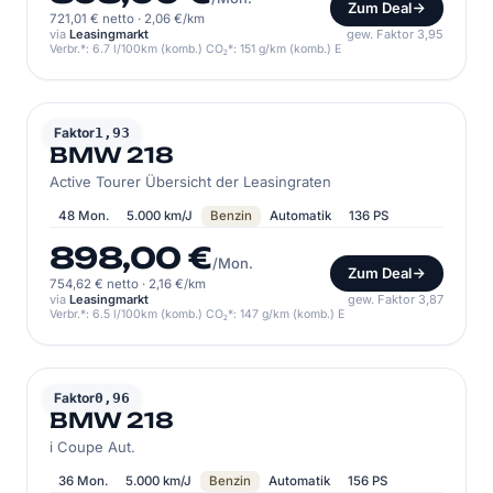
Zum Deal
721,01 € netto
·
2,06 €/km
via
Leasingmarkt
gew. Faktor 3,95
Verbr.*: 6.7 l/100km (komb.) CO₂*: 151 g/km (komb.) E
BMW
Faktor
1,93
BMW 218
Active Tourer Übersicht der Leasingraten
48 Mon.
5.000 km/J
Benzin
Automatik
136 PS
898,00 €
/Mon.
Zum Deal
754,62 € netto
·
2,16 €/km
via
Leasingmarkt
gew. Faktor 3,87
Verbr.*: 6.5 l/100km (komb.) CO₂*: 147 g/km (komb.) E
BMW
Faktor
0,96
BMW 218
i Coupe Aut.
36 Mon.
5.000 km/J
Benzin
Automatik
156 PS