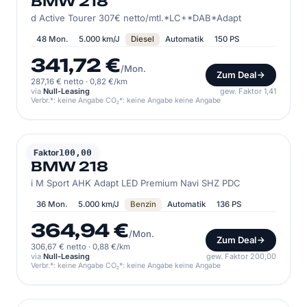
BMW 218
d Active Tourer 307€ netto/mtl.*LC+*DAB*Adapt
48 Mon.
5.000 km/J
Diesel
Automatik
150 PS
341,72 €
/Mon.
Zum Deal
287,16 € netto
·
0,82 €/km
via
Null-Leasing
gew. Faktor 1,41
Verbr.*: keine Angabe CO₂*: keine Angabe keine Angabe
BMW
Faktor
100,00
BMW 218
i M Sport AHK Adapt LED Premium Navi SHZ PDC
36 Mon.
5.000 km/J
Benzin
Automatik
136 PS
364,94 €
/Mon.
Zum Deal
306,67 € netto
·
0,88 €/km
via
Null-Leasing
gew. Faktor 200,00
Verbr.*: keine Angabe CO₂*: keine Angabe keine Angabe