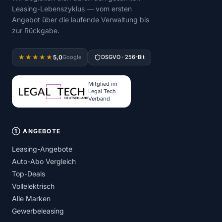
Leasing-Lebenszyklus — vom ersten
Angebot über die laufende Verwaltung bis
zur Rückgabe.
5,0
★★★★★
Google
DSGVO · 256-Bit
Mitglied im
Legal Tech
Verband
① ANGEBOTE
Leasing-Angebote
Auto-Abo Vergleich
Top-Deals
Vollelektrisch
Alle Marken
Gewerbeleasing