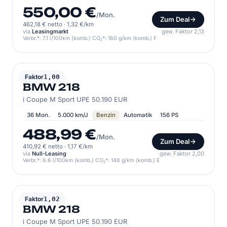
550,00 €
/Mon.
Zum Deal
462,18 € netto
·
1,32 €/km
via
Leasingmarkt
gew. Faktor 2,13
Verbr.*: 7.1 l/100km (komb.) CO₂*: 160 g/km (komb.) F
BMW
Faktor
1,00
BMW 218
i Coupe M Sport UPE 50.190 EUR
36 Mon.
5.000 km/J
Benzin
Automatik
156 PS
488,99 €
/Mon.
Zum Deal
410,92 € netto
·
1,17 €/km
via
Null-Leasing
gew. Faktor 2,00
Verbr.*: 6.6 l/100km (komb.) CO₂*: 148 g/km (komb.) E
BMW
Faktor
1,02
BMW 218
i Coupe M Sport UPE 50.190 EUR