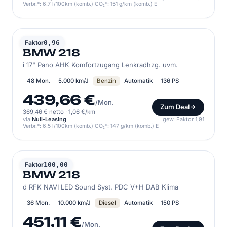
Verbr.*: 6.7 l/100km (komb.) CO₂*: 151 g/km (komb.) E
BMW
Faktor
0,96
BMW 218
i 17" Pano AHK Komfortzugang Lenkradhzg. uvm.
48 Mon.
5.000 km/J
Benzin
Automatik
136 PS
439,66 €
/Mon.
Zum Deal
369,46 € netto
·
1,06 €/km
via
Null-Leasing
gew. Faktor 1,91
Verbr.*: 6.5 l/100km (komb.) CO₂*: 147 g/km (komb.) E
BMW
Faktor
100,00
BMW 218
d RFK NAVI LED Sound Syst. PDC V+H DAB Klima
36 Mon.
10.000 km/J
Diesel
Automatik
150 PS
451,11 €
/Mon.