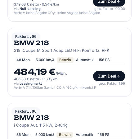
Zum Deal
379,08 € netto
·
0,54 €/km
via
Null-Leasing
gew. Faktor 100,00
Verbr.*: keine Angabe CO₂*: keine Angabe keine Angabe
BMW
Faktor
1,00
BMW 218
218i Coupe M Sport Adap.LED HiFi Komfortz. RFK
48 Mon.
5.000 km/J
Benzin
Automatik
156 PS
484,19 €
/Mon.
Zum Deal
406,88 € netto
·
1,16 €/km
via
Leasingmarkt
gew. Faktor 1,99
Verbr.*: 7.1 l/100km (komb.) CO₂*: 160 g/km (komb.) F
BMW
Faktor
1,06
BMW 218
i Coupe Aut. 115 kW, 2-türig
36 Mon.
5.000 km/J
Benzin
Automatik
156 PS