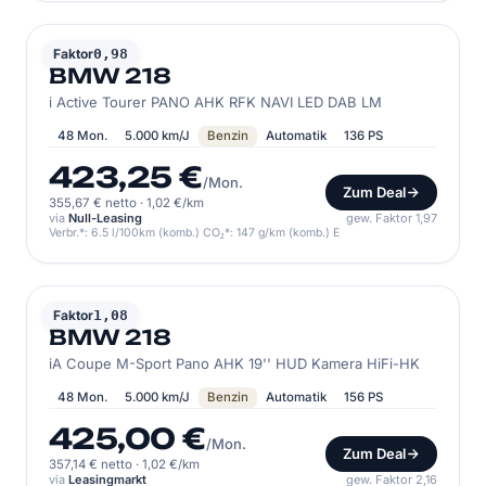
BMW
Faktor
0,98
BMW 218
i Active Tourer PANO AHK RFK NAVI LED DAB LM
48 Mon.
5.000 km/J
Benzin
Automatik
136 PS
423,25 €
/Mon.
Zum Deal
355,67 € netto
·
1,02 €/km
via
Null-Leasing
gew. Faktor 1,97
Verbr.*: 6.5 l/100km (komb.) CO₂*: 147 g/km (komb.) E
BMW
Faktor
1,08
BMW 218
iA Coupe M-Sport Pano AHK 19'' HUD Kamera HiFi-HK
48 Mon.
5.000 km/J
Benzin
Automatik
156 PS
425,00 €
/Mon.
Zum Deal
357,14 € netto
·
1,02 €/km
via
Leasingmarkt
gew. Faktor 2,16