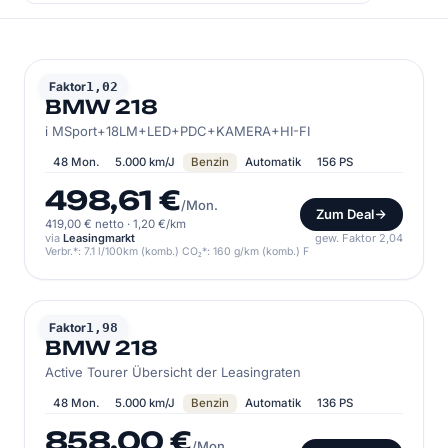
BMW
Faktor
1,02
BMW 218
i MSport+18LM+LED+PDC+KAMERA+HI-FI
48 Mon.
5.000 km/J
Benzin
Automatik
156 PS
498,61 €
/Mon.
Zum Deal
419,00 € netto
·
1,20 €/km
via
Leasingmarkt
gew. Faktor 2,04
Verbr.*: 7.1 l/100km (komb.) CO₂*: 160 g/km (komb.) F
BMW
Faktor
1,98
BMW 218
Active Tourer Übersicht der Leasingraten
48 Mon.
5.000 km/J
Benzin
Automatik
136 PS
858,00 €
/Mon.