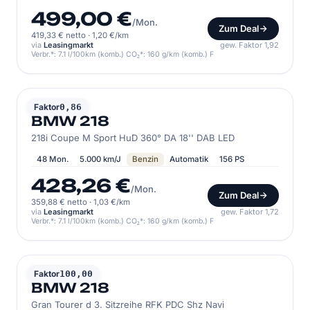
499,00 €
/Mon.
Zum Deal
419,33 € netto
·
1,20 €/km
via
Leasingmarkt
gew. Faktor 1,92
Verbr.*: 7.1 l/100km (komb.) CO₂*: 160 g/km (komb.) F
BMW
Faktor
0,86
BMW 218
218i Coupe M Sport HuD 360° DA 18'' DAB LED
48 Mon.
5.000 km/J
Benzin
Automatik
156 PS
428,26 €
/Mon.
Zum Deal
359,88 € netto
·
1,03 €/km
via
Leasingmarkt
gew. Faktor 1,72
Verbr.*: 7.1 l/100km (komb.) CO₂*: 160 g/km (komb.) F
BMW
Faktor
100,00
BMW 218
Gran Tourer d 3. Sitzreihe RFK PDC Shz Navi