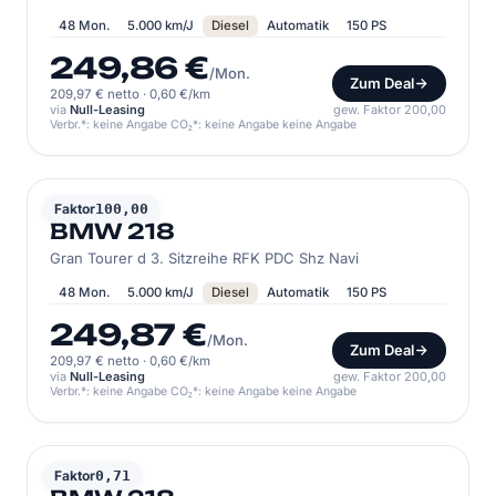
48 Mon.
5.000 km/J
Diesel
Automatik
150 PS
249,86 €
/Mon.
Zum Deal
209,97 € netto
·
0,60 €/km
via
Null-Leasing
gew. Faktor 200,00
Verbr.*: keine Angabe CO₂*: keine Angabe keine Angabe
BMW
Faktor
100,00
BMW 218
Gran Tourer d 3. Sitzreihe RFK PDC Shz Navi
48 Mon.
5.000 km/J
Diesel
Automatik
150 PS
249,87 €
/Mon.
Zum Deal
209,97 € netto
·
0,60 €/km
via
Null-Leasing
gew. Faktor 200,00
Verbr.*: keine Angabe CO₂*: keine Angabe keine Angabe
BMW
Faktor
0,71