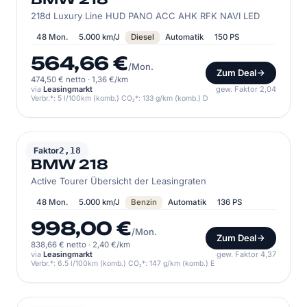
218d Luxury Line HUD PANO ACC AHK RFK NAVI LED
48 Mon.
5.000 km/J
Diesel
Automatik
150 PS
564,66 €
/Mon.
Zum Deal
474,50 € netto
·
1,36 €/km
via
Leasingmarkt
gew. Faktor 2,04
Verbr.*: 5 l/100km (komb.) CO₂*: 133 g/km (komb.) D
BMW
Faktor
2,18
BMW 218
Active Tourer Übersicht der Leasingraten
48 Mon.
5.000 km/J
Benzin
Automatik
136 PS
998,00 €
/Mon.
Zum Deal
838,66 € netto
·
2,40 €/km
via
Leasingmarkt
gew. Faktor 4,37
Verbr.*: 6.5 l/100km (komb.) CO₂*: 147 g/km (komb.) E