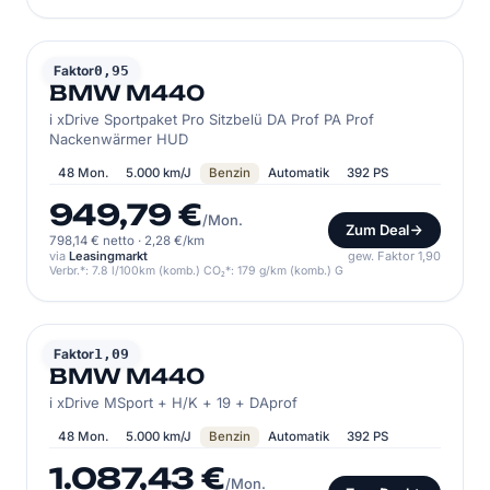
BMW
Faktor
0,95
BMW M440
i xDrive Sportpaket Pro Sitzbelü DA Prof PA Prof
Nackenwärmer HUD
48 Mon.
5.000 km/J
Benzin
Automatik
392 PS
949,79 €
/Mon.
Zum Deal
798,14 € netto
·
2,28 €/km
via
Leasingmarkt
gew. Faktor 1,90
Verbr.*: 7.8 l/100km (komb.) CO₂*: 179 g/km (komb.) G
BMW
Faktor
1,09
BMW M440
i xDrive MSport + H/K + 19 + DAprof
48 Mon.
5.000 km/J
Benzin
Automatik
392 PS
1.087,43 €
/Mon.