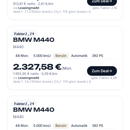
Zum Deal
913,81 € netto
·
2,61 €/km
via
Leasingmarkt
gew. Faktor 2,18
Verbr.*: 7.7 l/100km (komb.) CO₂*: 176 g/km (komb.) G
BMW
Faktor
2,24
BMW M440
M440
48 Mon.
5.000 km/J
Benzin
Automatik
392 PS
2.327,58 €
/Mon.
Zum Deal
1.955,95 € netto
·
5,59 €/km
via
Leasingmarkt
gew. Faktor 4,49
Verbr.*: 7.8 l/100km (komb.) CO₂*: 179 g/km (komb.) G
BMW
Faktor
2,24
BMW M440
M440
48 Mon.
5.000 km/J
Benzin
Automatik
392 PS