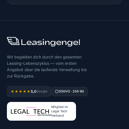
Wir begleiten dich durch den gesamten
Leasing-Lebenszyklus — vom ersten
Angebot über die laufende Verwaltung bis
zur Rückgabe.
5,0
★★★★★
Google
DSGVO · 256-Bit
Mitglied im
Legal Tech
Verband