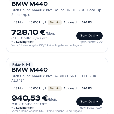
BMW M440
Gran Coupe M440i xDrive Coupé HK HiFi ACC Head-Up
Standhzg. u
48 Mon.
10.000 km/J
Benzin
Automatik
374 PS
728,10 €
/Mon.
Zum Deal
611,85 € netto
·
0,87 €/km
via
Leasingmarkt
gew. Faktor 0,79
Verbr.*: keine Angabe CO₂*: keine Angabe keine Angabe
BMW
Faktor
0,94
BMW M440
Gran Coupe M440i xDrive CABRIO H&K HIFI LED AHK
ALU 19"
48 Mon.
10.000 km/J
Benzin
Automatik
374 PS
940,53 €
/Mon.
Zum Deal
790,36 € netto
·
1,13 €/km
via
Leasingmarkt
gew. Faktor 0,94
Verbr.*: keine Angabe CO₂*: keine Angabe keine Angabe