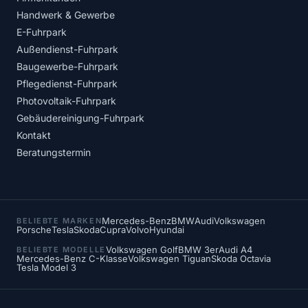
Handwerk & Gewerbe
E-Fuhrpark
Außendienst-Fuhrpark
Baugewerbe-Fuhrpark
Pflegedienst-Fuhrpark
Photovoltaik-Fuhrpark
Gebäudereinigung-Fuhrpark
Kontakt
Beratungstermin
Mercedes-Benz
BMW
Audi
Volkswagen
BELIEBTE MARKEN
Porsche
Tesla
Skoda
Cupra
Volvo
Hyundai
Volkswagen Golf
BMW 3er
Audi A4
BELIEBTE MODELLE
Mercedes-Benz C-Klasse
Volkswagen Tiguan
Skoda Octavia
Tesla Model 3