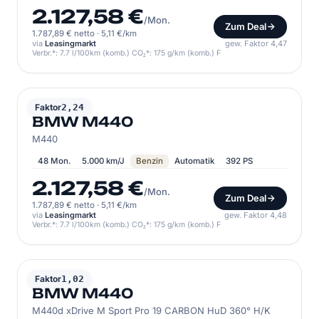
2.127,58 €
/Mon.
Zum Deal
1.787,89 € netto
·
5,11 €/km
via
Leasingmarkt
gew. Faktor 4,47
Verbr.*: 7.7 l/100km (komb.) CO₂*: 175 g/km (komb.) F
BMW
Faktor
2,24
BMW M440
M440
48 Mon.
5.000 km/J
Benzin
Automatik
392 PS
2.127,58 €
/Mon.
Zum Deal
1.787,89 € netto
·
5,11 €/km
via
Leasingmarkt
gew. Faktor 4,48
Verbr.*: 7.7 l/100km (komb.) CO₂*: 175 g/km (komb.) F
BMW
Faktor
1,02
BMW M440
M440d xDrive M Sport Pro 19 CARBON HuD 360° H/K