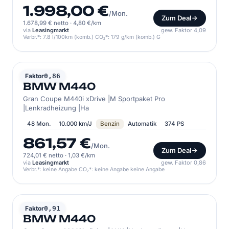
1.998,00 €
/Mon.
Zum Deal
1.678,99 € netto
·
4,80 €/km
via
Leasingmarkt
gew. Faktor 4,09
Verbr.*: 7.8 l/100km (komb.) CO₂*: 179 g/km (komb.) G
BMW
Faktor
0,86
BMW M440
Gran Coupe M440i xDrive |M Sportpaket Pro
|Lenkradheizung |Ha
48 Mon.
10.000 km/J
Benzin
Automatik
374 PS
861,57 €
/Mon.
Zum Deal
724,01 € netto
·
1,03 €/km
via
Leasingmarkt
gew. Faktor 0,86
Verbr.*: keine Angabe CO₂*: keine Angabe keine Angabe
BMW
Faktor
0,91
BMW M440