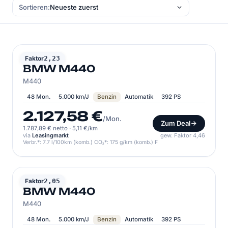
Sortieren:
BMW
Faktor
2,23
BMW M440
M440
48 Mon.
5.000 km/J
Benzin
Automatik
392 PS
2.127,58 €
/Mon.
Zum Deal
1.787,89 € netto
·
5,11 €/km
via
Leasingmarkt
gew. Faktor 4,46
Verbr.*: 7.7 l/100km (komb.) CO₂*: 175 g/km (komb.) F
BMW
Faktor
2,05
BMW M440
M440
48 Mon.
5.000 km/J
Benzin
Automatik
392 PS