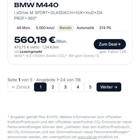
BMW M440
i xDrive M SPORT+GLASDACH+H/K+HuD+DA
PROF+360°
48 Mon.
5.000 km/J
Benzin
Automatik
374 PS
560,19 €
/Mon.
Zum Deal
470,75 € netto
·
1,34 €/km
via
Leasingmarkt
gew. Faktor 1,28
Verbr.*: 8.8 l/100km (komb.) CO₂*: 199 g/km (komb.) G
Seite
1
von 5 · Angebote 1–24 von 118
← Zurück
1
2
3
4
5
Weiter →
* Angaben gemäß Pkw-EnVKV. Weitere Informationen zum offiziellen
Kraftstoffverbrauch und den offiziellen spezifischen CO₂-Emissionen neuer
Personenkraftwagen können dem „Leitfaden über den Kraftstoffverbrauch,
die CO₂-Emissionen und den Stromverbrauch neuer Personenkraftwagen"
entnommen werden, der unentgeltlich bei
www.dat.de
erhältlich ist.