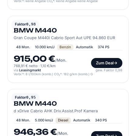
Verbr.*: keine Angabe CO₂*: keine Angabe keine Angabe
BMW
Faktor
0,98
BMW M440
Gran Coupe M440i Cabrio Sport Aut UPE 94.860 EUR
48 Mon.
10.000 km/J
Benzin
Automatik
374 PS
915,00 €
/Mon.
Zum Deal
768,91 € netto
·
1,10 €/km
via
Leasingmarkt
gew. Faktor 0,98
Verbr.*: 8 l/100km (komb.) CO₂*: 182 g/km (komb.) G
BMW
Faktor
0,95
BMW M440
d xDrive Cabrio AHK Driv.Assist.Prof Kamera
48 Mon.
5.000 km/J
Diesel
Automatik
340 PS
946,36 €
/Mon.