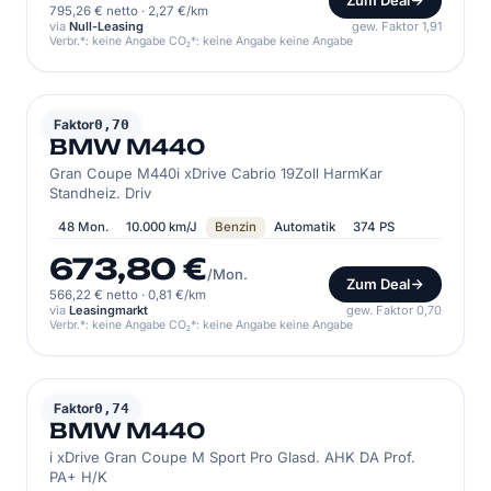
Zum Deal
795,26 € netto
·
2,27 €/km
via
Null-Leasing
gew. Faktor 1,91
Verbr.*: keine Angabe CO₂*: keine Angabe keine Angabe
BMW
Faktor
0,70
BMW M440
Gran Coupe M440i xDrive Cabrio 19Zoll HarmKar
Standheiz. Driv
48 Mon.
10.000 km/J
Benzin
Automatik
374 PS
673,80 €
/Mon.
Zum Deal
566,22 € netto
·
0,81 €/km
via
Leasingmarkt
gew. Faktor 0,70
Verbr.*: keine Angabe CO₂*: keine Angabe keine Angabe
BMW
Faktor
0,74
BMW M440
i xDrive Gran Coupe M Sport Pro Glasd. AHK DA Prof.
PA+ H/K