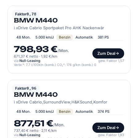
BMW
Faktor
0,78
BMW M440
i xDrive Cabrio Sportpaket Pro AHK Nackenwär
48 Mon.
5.000 km/J
Benzin
Automatik
381 PS
798,93 €
/Mon.
Zum Deal
671,37 € netto
·
1,92 €/km
via
Null-Leasing
gew. Faktor 1,57
Verbr.*: 7.7 l/100km (komb.) CO₂*: 176 g/km (komb.) G
BMW
Faktor
0,96
BMW M440
i xDrive Cabrio,SurroundView,H&KSound,Komfor
48 Mon.
5.000 km/J
Benzin
Automatik
374 PS
877,51 €
/Mon.
Zum Deal
737,40 € netto
·
2,11 €/km
via
Null-Leasing
gew. Faktor 1,93