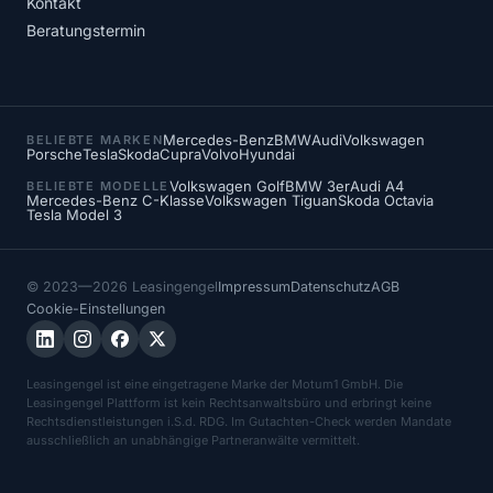
Kontakt
Beratungstermin
Mercedes-Benz
BMW
Audi
Volkswagen
BELIEBTE MARKEN
Porsche
Tesla
Skoda
Cupra
Volvo
Hyundai
Volkswagen Golf
BMW 3er
Audi A4
BELIEBTE MODELLE
Mercedes-Benz C-Klasse
Volkswagen Tiguan
Skoda Octavia
Tesla Model 3
© 2023—2026 Leasingengel
Impressum
Datenschutz
AGB
Cookie-Einstellungen
Leasingengel ist eine eingetragene Marke der Motum1 GmbH. Die
Leasingengel Plattform ist kein Rechtsanwaltsbüro und erbringt keine
Rechtsdienstleistungen i.S.d. RDG. Im Gutachten-Check werden Mandate
ausschließlich an unabhängige Partneranwälte vermittelt.