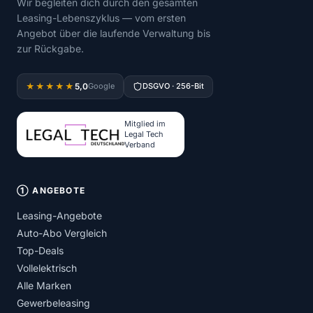
Wir begleiten dich durch den gesamten
Leasing-Lebenszyklus — vom ersten
Angebot über die laufende Verwaltung bis
zur Rückgabe.
5,0
★★★★★
Google
DSGVO · 256-Bit
Mitglied im
Legal Tech
Verband
① ANGEBOTE
Leasing-Angebote
Auto-Abo Vergleich
Top-Deals
Vollelektrisch
Alle Marken
Gewerbeleasing