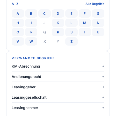
A–Z
Alle Begriffe
A
B
C
D
E
F
G
H
I
J
K
L
M
N
O
P
Q
R
S
T
U
V
W
X
Y
Z
VERWANDTE BEGRIFFE
KM-Abrechnung
Andienungsrecht
Leasinggeber
Leasinggesellschaft
Leasingnehmer