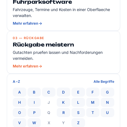
Fuhrparksoftware
Fahrzeuge, Termine und Kosten in einer Oberflaeche
verwalten.
Mehr erfahren
03 — RÜCKGABE
Rückgabe meistern
Gutachten pruefen lassen und Nachforderungen
vermeiden.
Mehr erfahren
A–Z
Alle Begriffe
A
B
C
D
E
F
G
H
I
J
K
L
M
N
O
P
Q
R
S
T
U
V
W
X
Y
Z