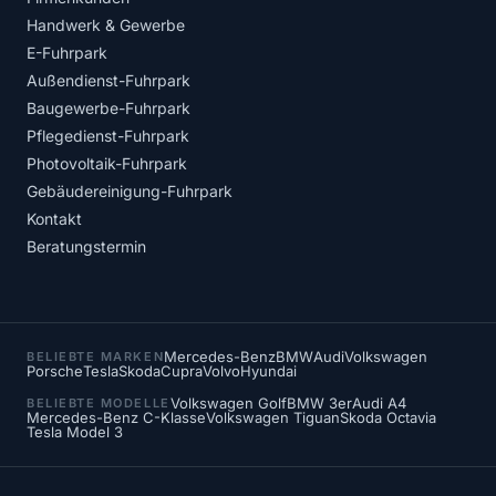
Handwerk & Gewerbe
E-Fuhrpark
Außendienst-Fuhrpark
Baugewerbe-Fuhrpark
Pflegedienst-Fuhrpark
Photovoltaik-Fuhrpark
Gebäudereinigung-Fuhrpark
Kontakt
Beratungstermin
Mercedes-Benz
BMW
Audi
Volkswagen
BELIEBTE MARKEN
Porsche
Tesla
Skoda
Cupra
Volvo
Hyundai
Volkswagen Golf
BMW 3er
Audi A4
BELIEBTE MODELLE
Mercedes-Benz C-Klasse
Volkswagen Tiguan
Skoda Octavia
Tesla Model 3