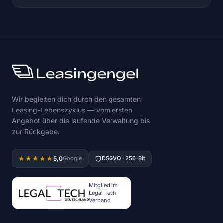
Wir begleiten dich durch den gesamten
Leasing-Lebenszyklus — vom ersten
Angebot über die laufende Verwaltung bis
zur Rückgabe.
5,0
★★★★★
Google
DSGVO · 256-Bit
Mitglied im
Legal Tech
Verband