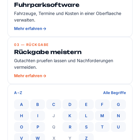
Fuhrparksoftware
Fahrzeuge, Termine und Kosten in einer Oberflaeche
verwalten.
Mehr erfahren
03 — RÜCKGABE
Rückgabe meistern
Gutachten pruefen lassen und Nachforderungen
vermeiden.
Mehr erfahren
A–Z
Alle Begriffe
A
B
C
D
E
F
G
H
I
J
K
L
M
N
O
P
Q
R
S
T
U
V
W
X
Y
Z