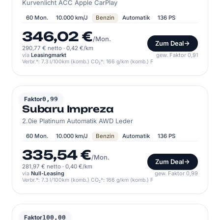
Kurvenlicht ACC Apple CarPlay
60 Mon.
10.000 km/J
Benzin
Automatik
136 PS
346,02 €
/Mon.
Zum Deal
290,77 € netto
·
0,42 €/km
via
Leasingmarkt
gew. Faktor 0,91
Verbr.*: 7.3 l/100km (komb.) CO₂*: 166 g/km (komb.) F
SUBARU
Faktor
0,99
Subaru Impreza
2.0ie Platinum Automatik AWD Leder
60 Mon.
10.000 km/J
Benzin
Automatik
136 PS
335,54 €
/Mon.
Zum Deal
281,97 € netto
·
0,40 €/km
via
Null-Leasing
gew. Faktor 0,99
Verbr.*: 7.3 l/100km (komb.) CO₂*: 166 g/km (komb.) F
SUBARU
Faktor
100,00