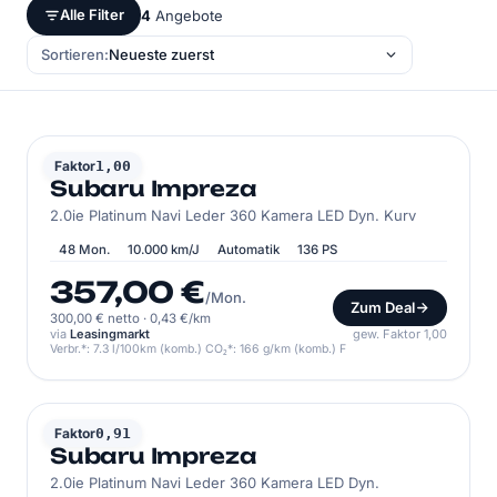
Alle Filter
4
Angebote
Sortieren:
SUBARU
Faktor
1,00
Subaru Impreza
2.0ie Platinum Navi Leder 360 Kamera LED Dyn. Kurv
48 Mon.
10.000 km/J
Automatik
136 PS
357,00 €
/Mon.
Zum Deal
300,00 € netto
·
0,43 €/km
via
Leasingmarkt
gew. Faktor 1,00
Verbr.*: 7.3 l/100km (komb.) CO₂*: 166 g/km (komb.) F
SUBARU
Faktor
0,91
Subaru Impreza
2.0ie Platinum Navi Leder 360 Kamera LED Dyn.