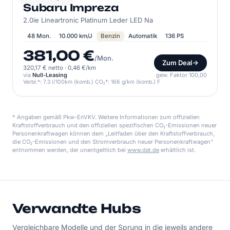
Subaru Impreza
2.0ie Lineartronic Platinum Leder LED Na
48 Mon.
10.000 km/J
Benzin
Automatik
136 PS
381,00 €
/Mon.
Zum Deal
320,17 € netto
·
0,46 €/km
via
Null-Leasing
gew. Faktor 100,00
Verbr.*: 7.3 l/100km (komb.) CO₂*: 166 g/km (komb.) F
* Angaben gemäß Pkw-EnVKV. Weitere Informationen zum offiziellen
Kraftstoffverbrauch und den offiziellen spezifischen CO₂-Emissionen neuer
Personenkraftwagen können dem „Leitfaden über den Kraftstoffverbrauch,
die CO₂-Emissionen und den Stromverbrauch neuer Personenkraftwagen"
entnommen werden, der unentgeltlich bei
www.dat.de
erhältlich ist.
Verwandte Hubs
Vergleichbare Modelle und der Sprung in die jeweils andere