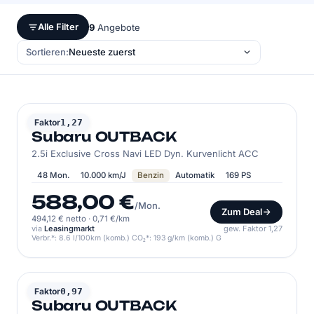
Alle Filter
9
Angebote
Sortieren:
SUBARU
Faktor
1,27
Subaru OUTBACK
2.5i Exclusive Cross Navi LED Dyn. Kurvenlicht ACC
48 Mon.
10.000 km/J
Benzin
Automatik
169 PS
588,00 €
/Mon.
Zum Deal
494,12 € netto
·
0,71 €/km
via
Leasingmarkt
gew. Faktor 1,27
Verbr.*: 8.6 l/100km (komb.) CO₂*: 193 g/km (komb.) G
SUBARU
Faktor
0,97
Subaru OUTBACK