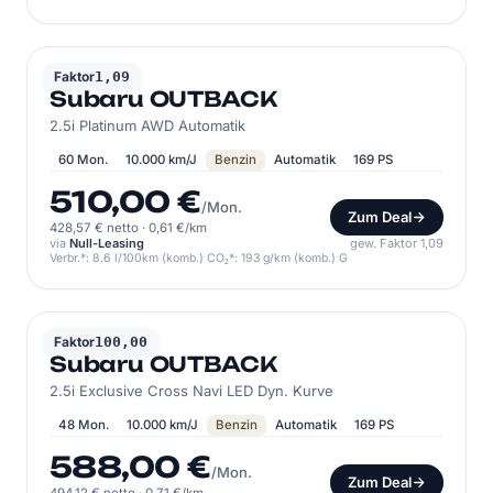
SUBARU
Faktor
1,09
Subaru OUTBACK
2.5i Platinum AWD Automatik
60 Mon.
10.000 km/J
Benzin
Automatik
169 PS
510,00 €
/Mon.
Zum Deal
428,57 € netto
·
0,61 €/km
via
Null-Leasing
gew. Faktor 1,09
Verbr.*: 8.6 l/100km (komb.) CO₂*: 193 g/km (komb.) G
SUBARU
Faktor
100,00
Subaru OUTBACK
2.5i Exclusive Cross Navi LED Dyn. Kurve
48 Mon.
10.000 km/J
Benzin
Automatik
169 PS
588,00 €
/Mon.
Zum Deal