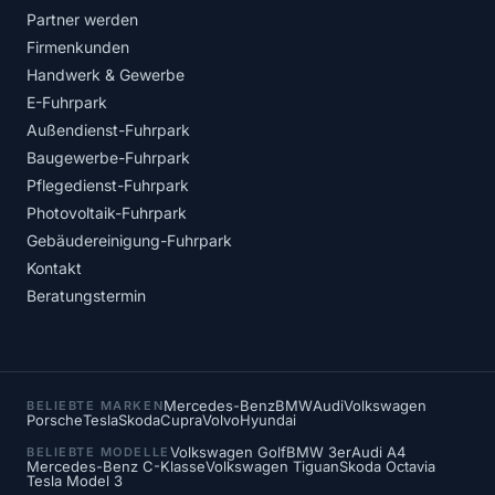
Partner werden
Firmenkunden
Handwerk & Gewerbe
E-Fuhrpark
Außendienst-Fuhrpark
Baugewerbe-Fuhrpark
Pflegedienst-Fuhrpark
Photovoltaik-Fuhrpark
Gebäudereinigung-Fuhrpark
Kontakt
Beratungstermin
Mercedes-Benz
BMW
Audi
Volkswagen
BELIEBTE MARKEN
Porsche
Tesla
Skoda
Cupra
Volvo
Hyundai
Volkswagen Golf
BMW 3er
Audi A4
BELIEBTE MODELLE
Mercedes-Benz C-Klasse
Volkswagen Tiguan
Skoda Octavia
Tesla Model 3