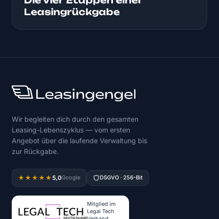
Die vier Etappen einer
Leasingrückgabe
Wir begleiten dich durch den gesamten
Leasing-Lebenszyklus — vom ersten
Angebot über die laufende Verwaltung bis
zur Rückgabe.
5,0
★★★★★
Google
DSGVO · 256-Bit
Mitglied im
Legal Tech
Verband