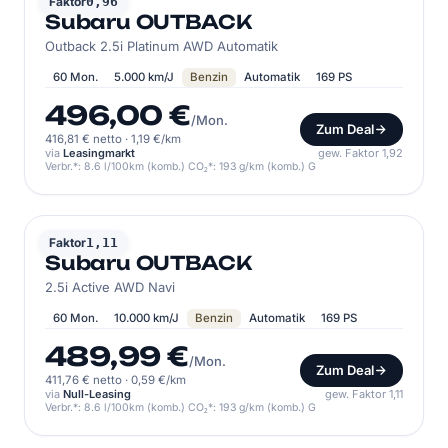
SUBARU
Faktor
0,96
Subaru OUTBACK
Outback 2.5i Platinum AWD Automatik
60 Mon.
5.000 km/J
Benzin
Automatik
169 PS
496,00 €
/Mon.
Zum Deal
416,81 € netto
·
1,19 €/km
via
Leasingmarkt
gew. Faktor 1,92
Verbr.*: 8.6 l/100km (komb.) CO₂*: 193 g/km (komb.) G
SUBARU
Faktor
1,11
Subaru OUTBACK
2.5i Active AWD Navi
60 Mon.
10.000 km/J
Benzin
Automatik
169 PS
489,99 €
/Mon.
Zum Deal
411,76 € netto
·
0,59 €/km
via
Null-Leasing
gew. Faktor 1,11
Verbr.*: 8.6 l/100km (komb.) CO₂*: 193 g/km (komb.) G