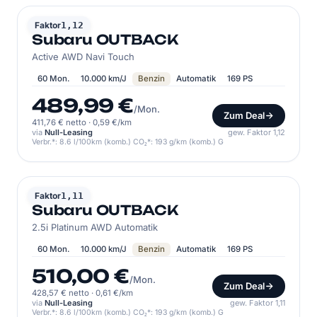
SUBARU
Faktor
1,12
Subaru OUTBACK
Active AWD Navi Touch
60 Mon.
10.000 km/J
Benzin
Automatik
169 PS
489,99 €
/Mon.
Zum Deal
411,76 € netto
·
0,59 €/km
via
Null-Leasing
gew. Faktor 1,12
Verbr.*: 8.6 l/100km (komb.) CO₂*: 193 g/km (komb.) G
SUBARU
Faktor
1,11
Subaru OUTBACK
2.5i Platinum AWD Automatik
60 Mon.
10.000 km/J
Benzin
Automatik
169 PS
510,00 €
/Mon.
Zum Deal
428,57 € netto
·
0,61 €/km
via
Null-Leasing
gew. Faktor 1,11
Verbr.*: 8.6 l/100km (komb.) CO₂*: 193 g/km (komb.) G