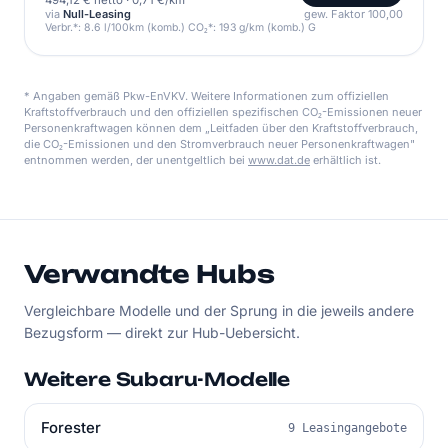
494,12 € netto
·
0,71 €/km
via
Null-Leasing
gew. Faktor 100,00
Verbr.*: 8.6 l/100km (komb.) CO₂*: 193 g/km (komb.) G
* Angaben gemäß Pkw-EnVKV. Weitere Informationen zum offiziellen
Kraftstoffverbrauch und den offiziellen spezifischen CO₂-Emissionen neuer
Personenkraftwagen können dem „Leitfaden über den Kraftstoffverbrauch,
die CO₂-Emissionen und den Stromverbrauch neuer Personenkraftwagen"
entnommen werden, der unentgeltlich bei
www.dat.de
erhältlich ist.
Verwandte Hubs
Vergleichbare Modelle und der Sprung in die jeweils andere
Bezugsform — direkt zur Hub-Uebersicht.
Weitere Subaru-Modelle
Forester
9 Leasingangebote