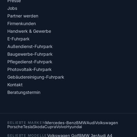
Presse
Jobs
Partner werden
Firmenkunden
Handwerk & Gewerbe
E-Fuhrpark
Außendienst-Fuhrpark
Baugewerbe-Fuhrpark
Pflegedienst-Fuhrpark
Photovoltaik-Fuhrpark
Gebäudereinigung-Fuhrpark
Kontakt
Beratungstermin
Mercedes-Benz
BMW
Audi
Volkswagen
BELIEBTE MARKEN
Porsche
Tesla
Skoda
Cupra
Volvo
Hyundai
Volkswagen Golf
BMW 3er
Audi A4
BELIEBTE MODELLE