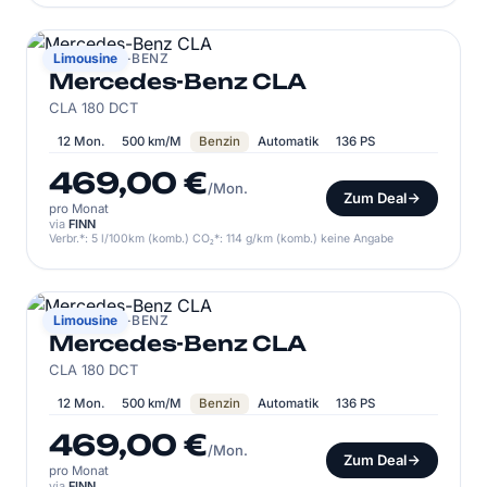
MERCEDES-BENZ
Limousine
Mercedes-Benz CLA
CLA 180 DCT
12 Mon.
500 km/M
Benzin
Automatik
136 PS
469,00 €
/Mon.
Zum Deal
pro Monat
via
FINN
Verbr.*: 5 l/100km (komb.) CO₂*: 114 g/km (komb.) keine Angabe
MERCEDES-BENZ
Limousine
Mercedes-Benz CLA
CLA 180 DCT
12 Mon.
500 km/M
Benzin
Automatik
136 PS
469,00 €
/Mon.
Zum Deal
pro Monat
via
FINN