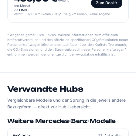
/Mon.
Zum Deal
pro Monat
via
FINN
Verbr.*: 5 l/100km (komb.) CO₂*: 114 g/km (komb.) keine Angabe
* Angaben gemäß Pkw-EnVKV. Weitere Informationen zum offiziellen
Kraftstoffverbrauch und den offiziellen spezifischen CO₂-Emissionen neuer
Personenkraftwagen können dem „Leitfaden über den Kraftstoffverbrauch,
die CO₂-Emissionen und den Stromverbrauch neuer Personenkraftwagen"
entnommen werden, der unentgeltlich bei
www.dat.de
erhältlich ist.
Verwandte Hubs
Vergleichbare Modelle und der Sprung in die jeweils andere
Bezugsform — direkt zur Hub-Uebersicht.
Weitere Mercedes-Benz-Modelle
E-Klasse
11 Auto-Abos