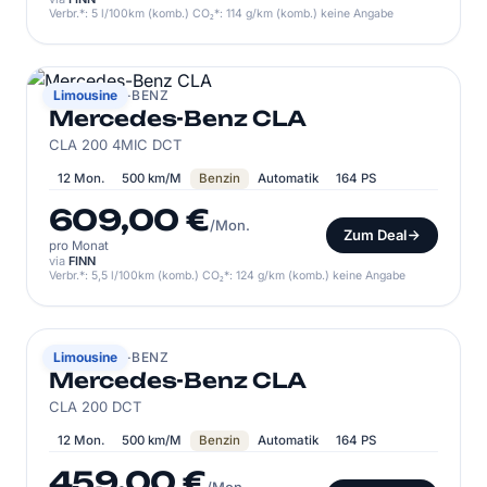
Verbr.*: 5 l/100km (komb.) CO₂*: 114 g/km (komb.) keine Angabe
MERCEDES-BENZ
Limousine
Mercedes-Benz CLA
CLA 200 4MIC DCT
12 Mon.
500 km/M
Benzin
Automatik
164 PS
609,00 €
/Mon.
Zum Deal
pro Monat
via
FINN
Verbr.*: 5,5 l/100km (komb.) CO₂*: 124 g/km (komb.) keine Angabe
MERCEDES-BENZ
Limousine
Mercedes-Benz CLA
CLA 200 DCT
12 Mon.
500 km/M
Benzin
Automatik
164 PS
459,00 €