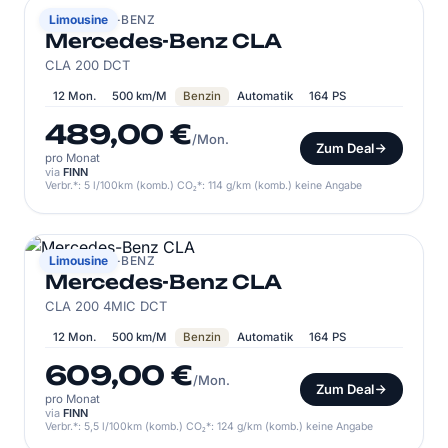
MERCEDES-BENZ
Limousine
Mercedes-Benz CLA
CLA 200 DCT
12 Mon.
500 km/M
Benzin
Automatik
164 PS
489,00 €
/Mon.
Zum Deal
pro Monat
via
FINN
Verbr.*: 5 l/100km (komb.) CO₂*: 114 g/km (komb.) keine Angabe
MERCEDES-BENZ
Limousine
Mercedes-Benz CLA
CLA 200 4MIC DCT
12 Mon.
500 km/M
Benzin
Automatik
164 PS
609,00 €
/Mon.
Zum Deal
pro Monat
via
FINN
Verbr.*: 5,5 l/100km (komb.) CO₂*: 124 g/km (komb.) keine Angabe