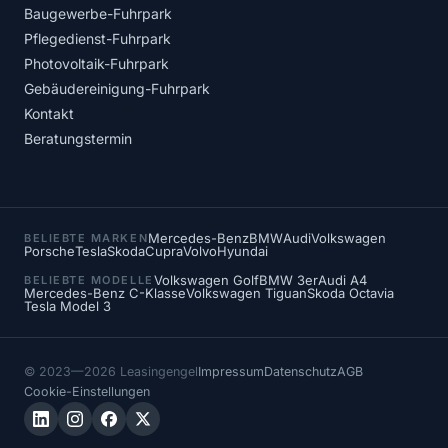
Baugewerbe-Fuhrpark
Pflegedienst-Fuhrpark
Photovoltaik-Fuhrpark
Gebäudereinigung-Fuhrpark
Kontakt
Beratungstermin
Mercedes-Benz
BMW
Audi
Volkswagen
BELIEBTE MARKEN
Porsche
Tesla
Skoda
Cupra
Volvo
Hyundai
Volkswagen Golf
BMW 3er
Audi A4
BELIEBTE MODELLE
Mercedes-Benz C-Klasse
Volkswagen Tiguan
Skoda Octavia
Tesla Model 3
© 2023—2026 Leasingengel
Impressum
Datenschutz
AGB
Cookie-Einstellungen