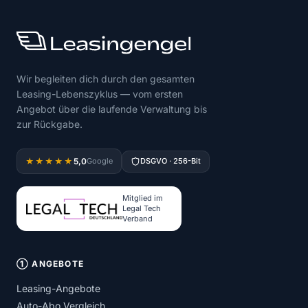
Wir begleiten dich durch den gesamten
Leasing-Lebenszyklus — vom ersten
Angebot über die laufende Verwaltung bis
zur Rückgabe.
5,0
★★★★★
Google
DSGVO · 256-Bit
Mitglied im
Legal Tech
Verband
① ANGEBOTE
Leasing-Angebote
Auto-Abo Vergleich