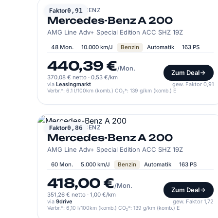
MERCEDES-BENZ
Faktor
0,91
Mercedes-Benz A 200
AMG Line Adv+ Special Edition ACC SHZ 19Z
48 Mon.
10.000 km/J
Benzin
Automatik
163 PS
440,39 €
/Mon.
Zum Deal
370,08 € netto
·
0,53 €/km
via
Leasingmarkt
gew. Faktor 0,91
Verbr.*: 6.1 l/100km (komb.) CO₂*: 139 g/km (komb.) E
MERCEDES-BENZ
Faktor
0,86
Mercedes-Benz A 200
AMG Line Adv+ Special Edition ACC SHZ 19Z
60 Mon.
5.000 km/J
Benzin
Automatik
163 PS
418,00 €
/Mon.
Zum Deal
351,26 € netto
·
1,00 €/km
via
9drive
gew. Faktor 1,72
Verbr.*: 6,10 l/100km (komb.) CO₂*: 139 g/km (komb.) E