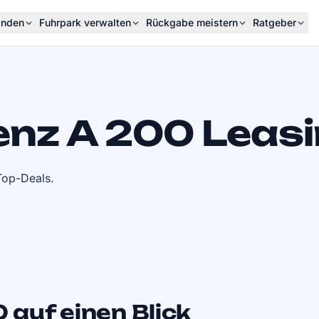
inden
Fuhrpark verwalten
Rückgabe meistern
Ratgeber
nz A 200 Leas
Top-Deals.
auf einen Blick