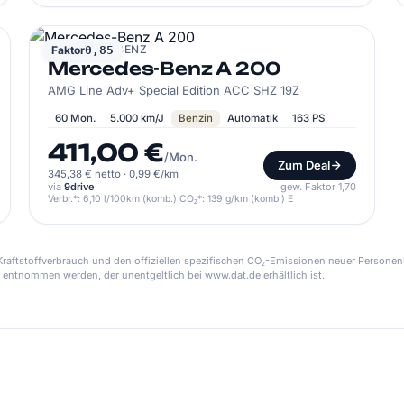
MERCEDES-BENZ
Faktor
0,85
Mercedes-Benz A 200
AMG Line Adv+ Special Edition ACC SHZ 19Z
60 Mon.
5.000 km/J
Benzin
Automatik
163 PS
411,00 €
/Mon.
Zum Deal
345,38 € netto
·
0,99 €/km
via
9drive
gew. Faktor 1,70
Verbr.*: 6,10 l/100km (komb.) CO₂*: 139 g/km (komb.) E
aftstoffverbrauch und den offiziellen spezifischen CO₂-Emissionen neuer Personen
 entnommen werden, der unentgeltlich bei
www.dat.de
erhältlich ist.