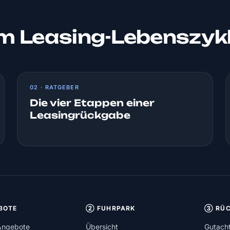
um Leasing-Lebenszyk
02 · RATGEBER
Die vier Etappen einer
Leasingrückgabe
BOTE
② FUHRPARK
③ RÜC
Angebote
Übersicht
Gutach