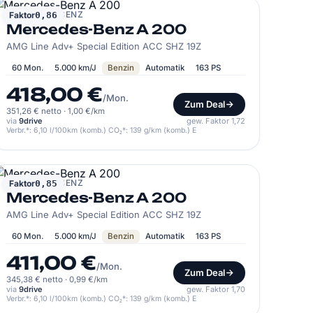
MERCEDES-BENZ
Faktor
0,86
Mercedes-Benz A 200
AMG Line Adv+ Special Edition ACC SHZ 19Z
60 Mon.
5.000 km/J
Benzin
Automatik
163 PS
418,00 €
/Mon.
Zum Deal
351,26 € netto
·
1,00 €/km
via
9drive
gew. Faktor 1,72
Verbr.*: 6,10 l/100km (komb.) CO₂*: 139 g/km (komb.) E
MERCEDES-BENZ
Faktor
0,85
Mercedes-Benz A 200
AMG Line Adv+ Special Edition ACC SHZ 19Z
60 Mon.
5.000 km/J
Benzin
Automatik
163 PS
411,00 €
/Mon.
Zum Deal
345,38 € netto
·
0,99 €/km
via
9drive
gew. Faktor 1,70
Verbr.*: 6,10 l/100km (komb.) CO₂*: 139 g/km (komb.) E