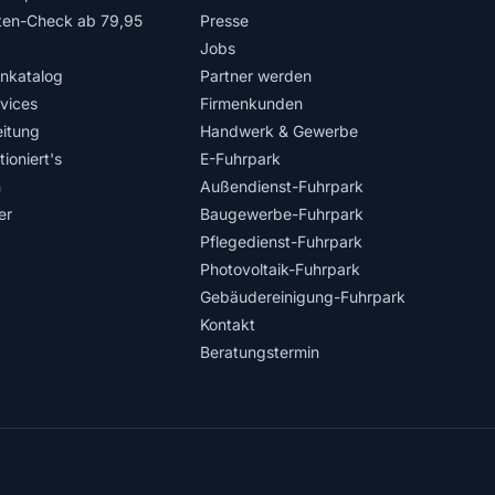
ten-Check ab 79,95
Presse
Jobs
nkatalog
Partner werden
rvices
Firmenkunden
itung
Handwerk & Gewerbe
ioniert's
E-Fuhrpark
n
Außendienst-Fuhrpark
er
Baugewerbe-Fuhrpark
Pflegedienst-Fuhrpark
Photovoltaik-Fuhrpark
Gebäudereinigung-Fuhrpark
Kontakt
Beratungstermin