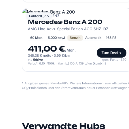
MERCEDES-BENZ
Faktor
0,85
Mercedes-Benz A 200
AMG Line Adv+ Special Edition ACC SHZ 19Z
60 Mon.
5.000 km/J
Benzin
Automatik
163 PS
411,00 €
/Mon.
Zum Deal
345,38 € netto
·
0,99 €/km
via
9drive
gew. Faktor 1,70
Verbr.*: 6,10 l/100km (komb.) CO₂*: 139 g/km (komb.) E
* Angaben gemäß Pkw-EnVKV. Weitere Informationen zum offiziellen Kr
CO₂-Emissionen und den Stromverbrauch neuer Personenkraftwagen"
Verwandte Hubs