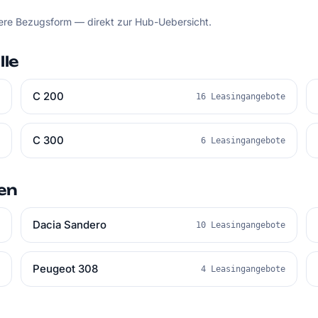
dere Bezugsform — direkt zur Hub-Uebersicht.
le
C 200
e
16 Leasingangebote
C 300
e
6 Leasingangebote
en
Dacia Sandero
e
10 Leasingangebote
Peugeot 308
e
4 Leasingangebote