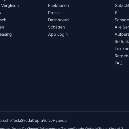
 Vergleich
Funktionen
Gutach
s
Preise
€
isch
Dashboard
Schade
en
Schäden
Alle Se
easing
App Login
Aufbere
So funkt
Lexiko
Ratgeb
FAQ
orsche
Tesla
Skoda
Cupra
Volvo
Hyundai
cedes-Benz C-Klasse
Volkswagen Tiguan
Skoda Octavia
Tesla Model 3