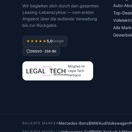
Auto-Abo
Wir begleiten dich durch den gesamten
Leasing-Lebenszyklus — vom ersten
Top-Deal
Angebot über die laufende Verwaltung
Vollelektr
bis zur Rückgabe.
Alle Mark
Gewerbel
5,0
★★★★★
Google
DSGVO · 256-Bit
Mitglied im
Legal Tech
Verband
Mercedes-Benz
BMW
Audi
Volkswagen
P
BELIEBTE MARKEN
Volkswagen Golf
BMW 3er
Audi A4
Mer
BELIEBTE MODELLE