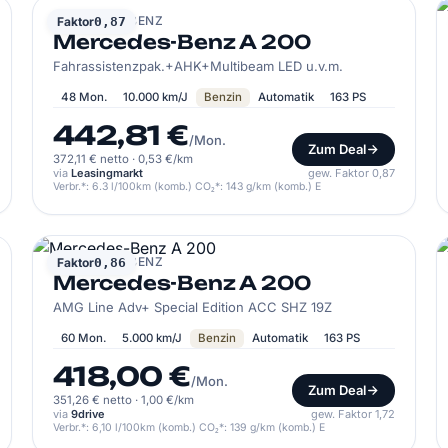
MERCEDES-BENZ
Faktor
0,87
Mercedes-Benz A 200
Fahrassistenzpak.+AHK+Multibeam LED u.v.m.
48 Mon.
10.000 km/J
Benzin
Automatik
163 PS
442,81 €
/Mon.
Zum Deal
372,11 € netto
·
0,53 €/km
via
Leasingmarkt
gew. Faktor 0,87
Verbr.*: 6.3 l/100km (komb.) CO₂*: 143 g/km (komb.) E
MERCEDES-BENZ
Faktor
0,86
Mercedes-Benz A 200
AMG Line Adv+ Special Edition ACC SHZ 19Z
60 Mon.
5.000 km/J
Benzin
Automatik
163 PS
418,00 €
/Mon.
Zum Deal
351,26 € netto
·
1,00 €/km
via
9drive
gew. Faktor 1,72
Verbr.*: 6,10 l/100km (komb.) CO₂*: 139 g/km (komb.) E