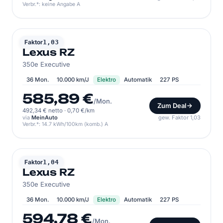
Verbr.*: keine Angabe A
LEXUS
Faktor
1,03
Lexus RZ
350e Executive
36 Mon.
10.000 km/J
Elektro
Automatik
227 PS
585,89 €
/Mon.
Zum Deal
492,34 € netto
·
0,70 €/km
via
MeinAuto
gew. Faktor 1,03
Verbr.*: 14.7 kWh/100km (komb.) A
LEXUS
Faktor
1,04
Lexus RZ
350e Executive
36 Mon.
10.000 km/J
Elektro
Automatik
227 PS
594,78 €
/Mon.