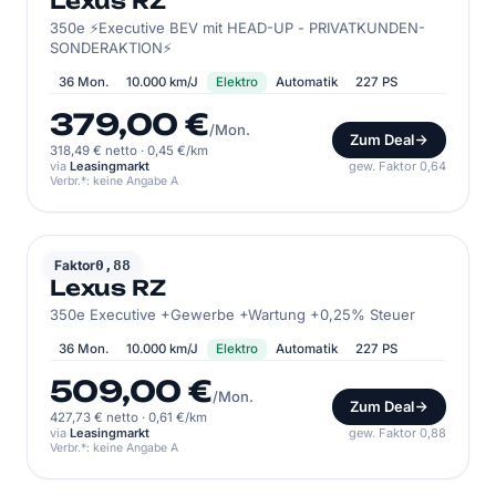
Lexus RZ
350e ⚡Executive BEV mit HEAD-UP - PRIVATKUNDEN-
SONDERAKTION⚡
36 Mon.
10.000 km/J
Elektro
Automatik
227 PS
379,00 €
/Mon.
Zum Deal
318,49 € netto
·
0,45 €/km
via
Leasingmarkt
gew. Faktor 0,64
Verbr.*: keine Angabe A
LEXUS
Faktor
0,88
Lexus RZ
350e Executive +Gewerbe +Wartung +0,25% Steuer
36 Mon.
10.000 km/J
Elektro
Automatik
227 PS
509,00 €
/Mon.
Zum Deal
427,73 € netto
·
0,61 €/km
via
Leasingmarkt
gew. Faktor 0,88
Verbr.*: keine Angabe A