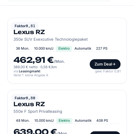
LEXUS
Faktor
0,81
Lexus RZ
350e SUV Exexcutive Technologiepaket
36 Mon.
10.000 km/J
Elektro
Automatik
227 PS
462,91 €
/Mon.
Zum Deal
389,00 € netto
·
0,56 €/km
via
Leasingmarkt
gew. Faktor 0,81
Verbr.*: keine Angabe A
LEXUS
Faktor
0,80
Lexus RZ
550e F Sport Privatleasing
48 Mon.
10.000 km/J
Elektro
Automatik
408 PS
639,00 €
/Mon.