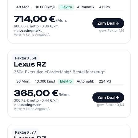
48 Mon.
10.000 km/J
Elektro
Automatik
411 PS
714,00 €
/Mon.
Zum Deal
600,00 € netto
·
0,86 €/km
via
Leasingmarkt
gew. Faktor 1,14
Verbr.*: keine Angabe A
LEXUS
Faktor
0,64
Lexus RZ
350e Executive *Förderfähig* Bestellfahrzeug*
36 Mon.
10.000 km/J
Elektro
Automatik
224 PS
365,00 €
/Mon.
Zum Deal
306,72 € netto
·
0,44 €/km
via
Leasingmarkt
gew. Faktor 0,64
Verbr.*: keine Angabe A
LEXUS
Faktor
0,77