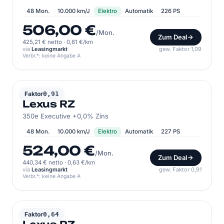
48 Mon.
10.000 km/J
Elektro
Automatik
226 PS
506,00 €
/Mon.
Zum Deal
425,21 € netto
·
0,61 €/km
via
Leasingmarkt
gew. Faktor 1,09
Verbr.*: keine Angabe A
LEXUS
Faktor
0,91
Lexus RZ
350e Executive +0,0% Zins
48 Mon.
10.000 km/J
Elektro
Automatik
227 PS
524,00 €
/Mon.
Zum Deal
440,34 € netto
·
0,63 €/km
via
Leasingmarkt
gew. Faktor 0,91
Verbr.*: keine Angabe A
LEXUS
Faktor
0,64