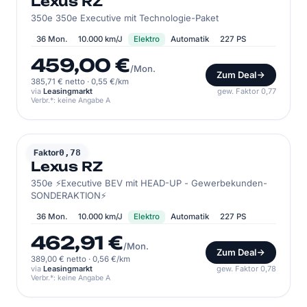
Lexus RZ
350e 350e Executive mit Technologie-Paket
36 Mon.
10.000 km/J
Elektro
Automatik
227 PS
459,00 €
/Mon.
Zum Deal
385,71 € netto
·
0,55 €/km
via
Leasingmarkt
gew. Faktor 0,77
Verbr.*: keine Angabe A
LEXUS
Faktor
0,78
Lexus RZ
350e ⚡Executive BEV mit HEAD-UP - Gewerbekunden-
SONDERAKTION⚡
36 Mon.
10.000 km/J
Elektro
Automatik
227 PS
462,91 €
/Mon.
Zum Deal
389,00 € netto
·
0,56 €/km
via
Leasingmarkt
gew. Faktor 0,78
Verbr.*: keine Angabe A