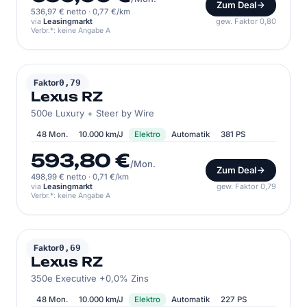
Zum Deal
536,97 € netto
·
0,77 €/km
via
Leasingmarkt
gew. Faktor 0,80
Verbr.*: keine Angabe A
LEXUS
Faktor
0,79
Lexus RZ
500e Luxury + Steer by Wire
48 Mon.
10.000 km/J
Elektro
Automatik
381 PS
593,80 €
/Mon.
Zum Deal
498,99 € netto
·
0,71 €/km
via
Leasingmarkt
gew. Faktor 0,79
Verbr.*: keine Angabe A
LEXUS
Faktor
0,69
Lexus RZ
350e Executive +0,0% Zins
48 Mon.
10.000 km/J
Elektro
Automatik
227 PS