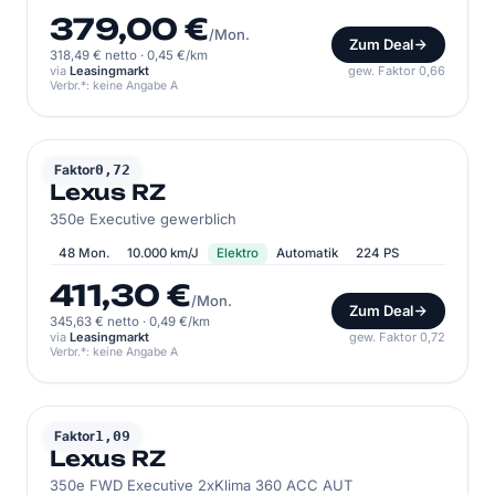
379,00 €
/Mon.
Zum Deal
318,49 € netto
·
0,45 €/km
via
Leasingmarkt
gew. Faktor 0,66
Verbr.*: keine Angabe A
LEXUS
Faktor
0,72
Lexus RZ
350e Executive gewerblich
48 Mon.
10.000 km/J
Elektro
Automatik
224 PS
411,30 €
/Mon.
Zum Deal
345,63 € netto
·
0,49 €/km
via
Leasingmarkt
gew. Faktor 0,72
Verbr.*: keine Angabe A
LEXUS
Faktor
1,09
Lexus RZ
350e FWD Executive 2xKlima 360 ACC AUT