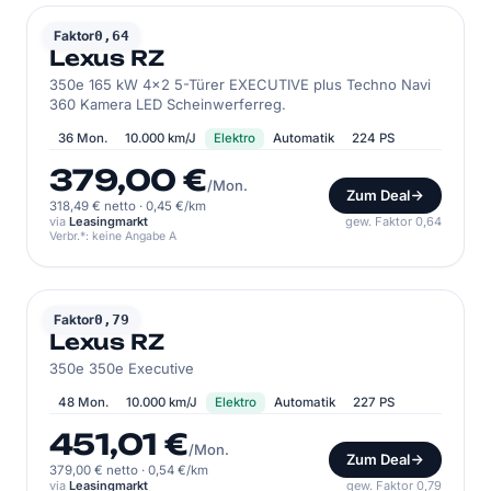
LEXUS
Faktor
0,64
Lexus RZ
350e 165 kW 4x2 5-Türer EXECUTIVE plus Techno Navi
360 Kamera LED Scheinwerferreg.
36 Mon.
10.000 km/J
Elektro
Automatik
224 PS
379,00 €
/Mon.
Zum Deal
318,49 € netto
·
0,45 €/km
via
Leasingmarkt
gew. Faktor 0,64
Verbr.*: keine Angabe A
LEXUS
Faktor
0,79
Lexus RZ
350e 350e Executive
48 Mon.
10.000 km/J
Elektro
Automatik
227 PS
451,01 €
/Mon.
Zum Deal
379,00 € netto
·
0,54 €/km
via
Leasingmarkt
gew. Faktor 0,79