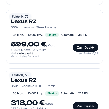
LEXUS
Faktor
0,79
Lexus RZ
500e Luxury mit Steer by wire
36 Mon.
10.000 km/J
Elektro
Automatik
381 PS
599,00 €
/Mon.
Zum Deal
503,36 € netto
·
0,72 €/km
via
Leasingmarkt
gew. Faktor 0,79
Verbr.*: keine Angabe A
LEXUS
Faktor
0,56
Lexus RZ
350e Executive 💶​🔋​ E Prämie
36 Mon.
10.000 km/J
Elektro
Automatik
224 PS
318,00 €
/Mon.
Zum Deal
267,23 € netto
·
0,38 €/km