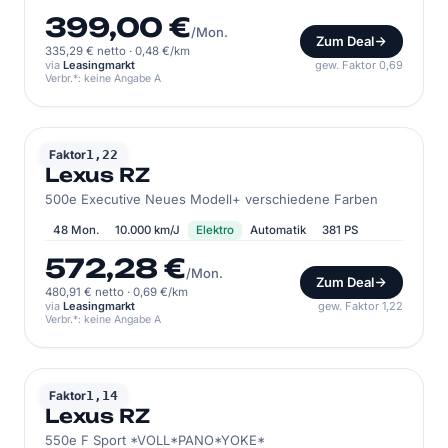
399,00 €
/Mon.
Zum Deal
335,29 € netto
·
0,48 €/km
via
Leasingmarkt
gew. Faktor 0,69
Verbr.*: keine Angabe A
LEXUS
Faktor
1,22
Lexus RZ
500e Executive Neues Modell+ verschiedene Farben
48 Mon.
10.000 km/J
Elektro
Automatik
381 PS
572,28 €
/Mon.
Zum Deal
480,91 € netto
·
0,69 €/km
via
Leasingmarkt
gew. Faktor 1,22
Verbr.*: keine Angabe A
LEXUS
Faktor
1,14
Lexus RZ
550e F Sport *VOLL*PANO*YOKE*