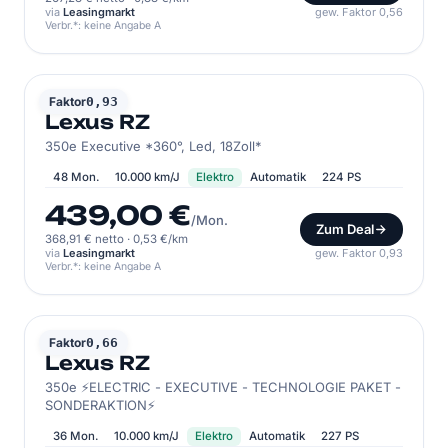
via
Leasingmarkt
gew. Faktor 0,56
Verbr.*: keine Angabe A
LEXUS
Faktor
0,93
Lexus RZ
350e Executive *360°, Led, 18Zoll*
48 Mon.
10.000 km/J
Elektro
Automatik
224 PS
439,00 €
/Mon.
Zum Deal
368,91 € netto
·
0,53 €/km
via
Leasingmarkt
gew. Faktor 0,93
Verbr.*: keine Angabe A
LEXUS
Faktor
0,66
Lexus RZ
350e ⚡ELECTRIC - EXECUTIVE - TECHNOLOGIE PAKET -
SONDERAKTION⚡
36 Mon.
10.000 km/J
Elektro
Automatik
227 PS