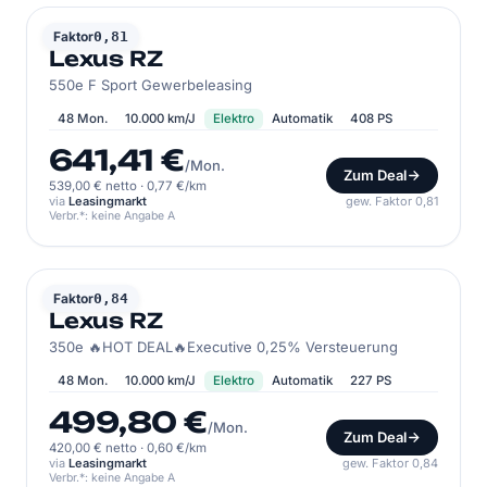
LEXUS
Faktor
0,81
Lexus RZ
550e F Sport Gewerbeleasing
48 Mon.
10.000 km/J
Elektro
Automatik
408 PS
641,41 €
/Mon.
Zum Deal
539,00 € netto
·
0,77 €/km
via
Leasingmarkt
gew. Faktor 0,81
Verbr.*: keine Angabe A
LEXUS
Faktor
0,84
Lexus RZ
350e 🔥HOT DEAL🔥Executive 0,25% Versteuerung
48 Mon.
10.000 km/J
Elektro
Automatik
227 PS
499,80 €
/Mon.
Zum Deal
420,00 € netto
·
0,60 €/km
via
Leasingmarkt
gew. Faktor 0,84
Verbr.*: keine Angabe A