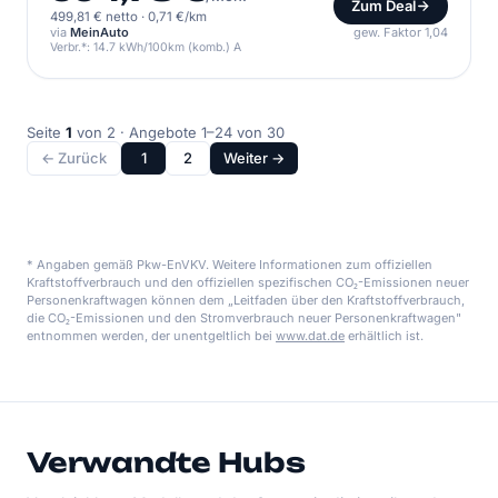
Zum Deal
499,81 € netto
·
0,71 €/km
via
MeinAuto
gew. Faktor 1,04
Verbr.*: 14.7 kWh/100km (komb.) A
Seite
1
von 2 · Angebote 1–24 von 30
← Zurück
1
2
Weiter →
* Angaben gemäß Pkw-EnVKV. Weitere Informationen zum offiziellen
Kraftstoffverbrauch und den offiziellen spezifischen CO₂-Emissionen neuer
Personenkraftwagen können dem „Leitfaden über den Kraftstoffverbrauch,
die CO₂-Emissionen und den Stromverbrauch neuer Personenkraftwagen"
entnommen werden, der unentgeltlich bei
www.dat.de
erhältlich ist.
Verwandte Hubs