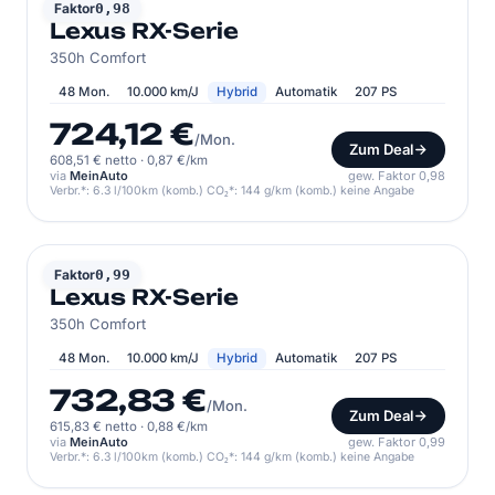
LEXUS
Faktor
0,98
Lexus RX-Serie
350h Comfort
48 Mon.
10.000 km/J
Hybrid
Automatik
207 PS
724,12 €
/Mon.
Zum Deal
608,51 € netto
·
0,87 €/km
via
MeinAuto
gew. Faktor 0,98
Verbr.*: 6.3 l/100km (komb.) CO₂*: 144 g/km (komb.) keine Angabe
LEXUS
Faktor
0,99
Lexus RX-Serie
350h Comfort
48 Mon.
10.000 km/J
Hybrid
Automatik
207 PS
732,83 €
/Mon.
Zum Deal
615,83 € netto
·
0,88 €/km
via
MeinAuto
gew. Faktor 0,99
Verbr.*: 6.3 l/100km (komb.) CO₂*: 144 g/km (komb.) keine Angabe