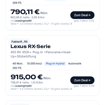
309 PS
790,11 €
/Mon.
Zum Deal
663,96 € netto
·
0,95 €/km
via
Leasingmarkt
gew. Faktor 0,92
Verbr.*: 3.3 l/100km (komb.) CO₂*: 75 g/km (komb.) B
LEXUS
Faktor
0,96
Lexus RX-Serie
450 RX 450h+ Plug-In +Panorama+Head-
Up+Sitzbelüftung
48 Mon.
10.000 km/J
Plug-In Hybrid
Automatik
292 PS
915,00 €
/Mon.
Zum Deal
768,91 € netto
·
1,10 €/km
via
Leasingmarkt
gew. Faktor 0,96
Verbr.*: 3.3 l/100km (komb.) CO₂*: 25 g/km (komb.) B