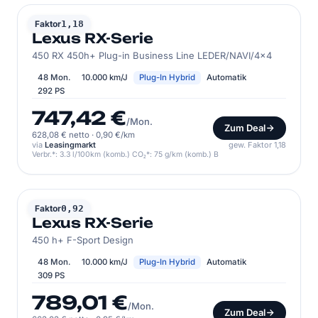
LEXUS
Faktor
1,18
Lexus RX-Serie
450 RX 450h+ Plug-in Business Line LEDER/NAVI/4x4
48 Mon.
10.000 km/J
Plug-In Hybrid
Automatik
292 PS
747,42 €
/Mon.
Zum Deal
628,08 € netto
·
0,90 €/km
via
Leasingmarkt
gew. Faktor 1,18
Verbr.*: 3.3 l/100km (komb.) CO₂*: 75 g/km (komb.) B
LEXUS
Faktor
0,92
Lexus RX-Serie
450 h+ F-Sport Design
48 Mon.
10.000 km/J
Plug-In Hybrid
Automatik
309 PS
789,01 €
/Mon.
Zum Deal