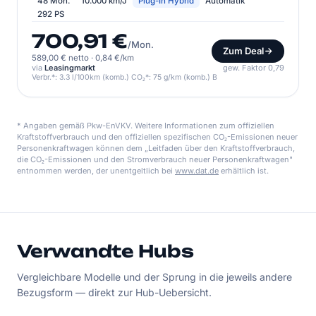
48 Mon.
10.000 km/J
Plug-In Hybrid
Automatik
292 PS
700,91 €
/Mon.
Zum Deal
589,00 € netto
·
0,84 €/km
via
Leasingmarkt
gew. Faktor 0,79
Verbr.*: 3.3 l/100km (komb.) CO₂*: 75 g/km (komb.) B
* Angaben gemäß Pkw-EnVKV. Weitere Informationen zum offiziellen
Kraftstoffverbrauch und den offiziellen spezifischen CO₂-Emissionen neuer
Personenkraftwagen können dem „Leitfaden über den Kraftstoffverbrauch,
die CO₂-Emissionen und den Stromverbrauch neuer Personenkraftwagen"
entnommen werden, der unentgeltlich bei
www.dat.de
erhältlich ist.
Verwandte Hubs
Vergleichbare Modelle und der Sprung in die jeweils andere
Bezugsform — direkt zur Hub-Uebersicht.