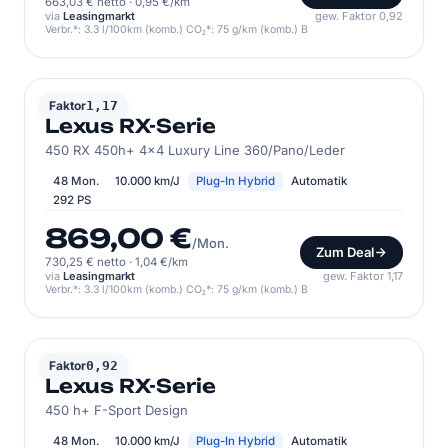
663,03 € netto
·
0,95 €/km
via
Leasingmarkt
gew. Faktor 0,92
Verbr.*: 3.3 l/100km (komb.) CO₂*: 75 g/km (komb.) B
LEXUS
Faktor
1,17
Lexus RX-Serie
450 RX 450h+ 4x4 Luxury Line 360/Pano/Leder
48 Mon.
10.000 km/J
Plug-In Hybrid
Automatik
292 PS
869,00 €
/Mon.
Zum Deal
730,25 € netto
·
1,04 €/km
via
Leasingmarkt
gew. Faktor 1,17
Verbr.*: 3.3 l/100km (komb.) CO₂*: 75 g/km (komb.) B
LEXUS
Faktor
0,92
Lexus RX-Serie
450 h+ F-Sport Design
48 Mon.
10.000 km/J
Plug-In Hybrid
Automatik