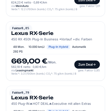
Zum Deal
624,23 € netto
·
0,89 €/km
via
MeinAuto
gew. Faktor 1,01
Verbr.*: 12.2 l/100km (komb.) CO₂*: 75 g/km (komb.) B
LEXUS
Faktor
0,85
Lexus RX-Serie
450 RX 450h Plug-In Business *Vorlauf +div. Farben
48 Mon.
10.000 km/J
Plug-In Hybrid
Automatik
292 PS
669,00 €
/Mon.
Zum Deal
562,18 € netto
·
0,80 €/km
via
Leasingmarkt
gew. Faktor 0,85
Verbr.*: 3.3 l/100km (komb.) CO₂*: 75 g/km (komb.) B
LEXUS
Faktor
0,79
Lexus RX-Serie
450 Plug-IN🔥HOT DEAL🔥Executive mit allen Extras