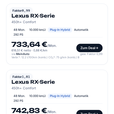
LEXUS
Faktor
0,99
Lexus RX-Serie
450h+ Comfort
48 Mon.
10.000 km/J
Plug-In Hybrid
Automatik
292 PS
733,64 €
/Mon.
Zum Deal
616,51 € netto
·
0,88 €/km
via
MeinAuto
gew. Faktor 0,99
Verbr.*: 12.2 l/100km (komb.) CO₂*: 75 g/km (komb.) B
LEXUS
Faktor
1,01
Lexus RX-Serie
450h+ Comfort
48 Mon.
10.000 km/J
Plug-In Hybrid
Automatik
292 PS
742,83 €
/Mon.