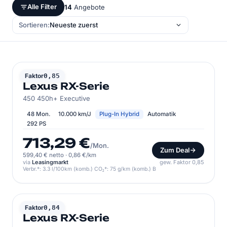
Alle Filter
14
Angebote
Sortieren:
LEXUS
Faktor
0,85
Lexus RX-Serie
450 450h+ Executive
48 Mon.
10.000 km/J
Plug-In Hybrid
Automatik
292 PS
713,29 €
/Mon.
Zum Deal
599,40 € netto
·
0,86 €/km
via
Leasingmarkt
gew. Faktor 0,85
Verbr.*: 3.3 l/100km (komb.) CO₂*: 75 g/km (komb.) B
LEXUS
Faktor
0,84
Lexus RX-Serie