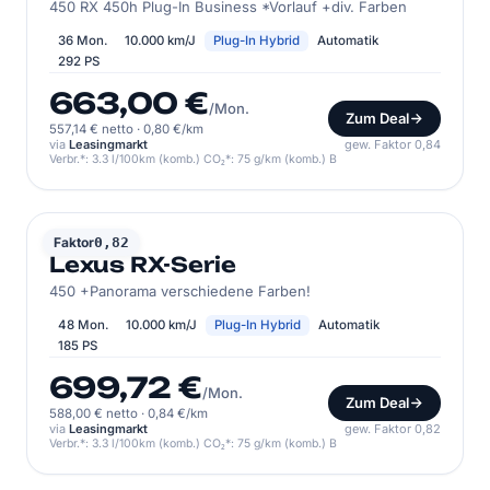
450 RX 450h Plug-In Business *Vorlauf +div. Farben
36 Mon.
10.000 km/J
Plug-In Hybrid
Automatik
292 PS
663,00 €
/Mon.
Zum Deal
557,14 € netto
·
0,80 €/km
via
Leasingmarkt
gew. Faktor 0,84
Verbr.*: 3.3 l/100km (komb.) CO₂*: 75 g/km (komb.) B
LEXUS
Faktor
0,82
Lexus RX-Serie
450 +Panorama verschiedene Farben!
48 Mon.
10.000 km/J
Plug-In Hybrid
Automatik
185 PS
699,72 €
/Mon.
Zum Deal
588,00 € netto
·
0,84 €/km
via
Leasingmarkt
gew. Faktor 0,82
Verbr.*: 3.3 l/100km (komb.) CO₂*: 75 g/km (komb.) B