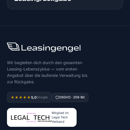
Wir begleiten dich durch den gesamten
Leasing-Lebenszyklus — vom ersten
Angebot über die laufende Verwaltung bis
zur Rückgabe.
5,0
★★★★★
Google
DSGVO · 256-Bit
Mitglied im
Legal Tech
Verband