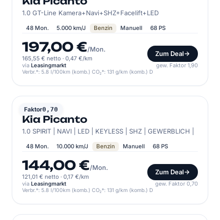
Kia Picanto
1.0 GT-Line Kamera+Navi+SHZ+Facelift+LED
48 Mon.
5.000 km/J
Benzin
Manuell
68 PS
197,00 €
/Mon.
Zum Deal
165,55 € netto
·
0,47 €/km
via
Leasingmarkt
gew. Faktor 1,90
Verbr.*: 5.8 l/100km (komb.) CO₂*: 131 g/km (komb.) D
KIA
Faktor
0,70
Kia Picanto
1.0 SPIRIT | NAVI | LED | KEYLESS | SHZ | GEWERBLICH |
48 Mon.
10.000 km/J
Benzin
Manuell
68 PS
144,00 €
/Mon.
Zum Deal
121,01 € netto
·
0,17 €/km
via
Leasingmarkt
gew. Faktor 0,70
Verbr.*: 5.8 l/100km (komb.) CO₂*: 131 g/km (komb.) D