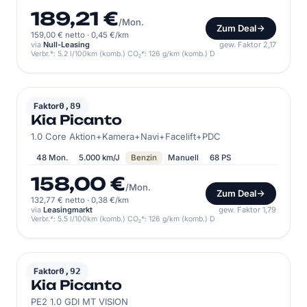
189,21 €
/Mon.
Zum Deal
159,00 € netto
·
0,45 €/km
via
Null-Leasing
gew. Faktor 2,17
Verbr.*: 5.2 l/100km (komb.) CO₂*: 126 g/km (komb.) D
KIA
Faktor
0,89
Kia Picanto
1.0 Core Aktion+Kamera+Navi+Facelift+PDC
48 Mon.
5.000 km/J
Benzin
Manuell
68 PS
158,00 €
/Mon.
Zum Deal
132,77 € netto
·
0,38 €/km
via
Leasingmarkt
gew. Faktor 1,79
Verbr.*: 5.5 l/100km (komb.) CO₂*: 126 g/km (komb.) D
KIA
Faktor
0,92
Kia Picanto
PE2 1.0 GDI MT VISION