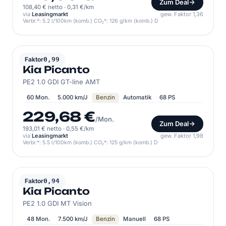
Zum Deal
108,40 € netto
·
0,31 €/km
via
Leasingmarkt
gew. Faktor 1,36
Verbr.*: 5.2 l/100km (komb.) CO₂*: 126 g/km (komb.) D
KIA
Faktor
0,99
Kia Picanto
PE2 1.0 GDI GT-line AMT
60 Mon.
5.000 km/J
Benzin
Automatik
68 PS
229,68 €
/Mon.
Zum Deal
193,01 € netto
·
0,55 €/km
via
Leasingmarkt
gew. Faktor 1,98
Verbr.*: 5.5 l/100km (komb.) CO₂*: 125 g/km (komb.) D
KIA
Faktor
0,94
Kia Picanto
PE2 1.0 GDI MT Vision
48 Mon.
7.500 km/J
Benzin
Manuell
68 PS