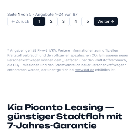
Seite
1
von 5 · Angebote 1–24 von 97
← Zurück
1
2
3
4
5
Weiter →
* Angaben gemäß Pkw-EnVKV. Weitere Informationen zum offiziellen
Kraftstoffverbrauch und den offiziellen spezifischen CO₂-Emissionen neuer
Personenkraftwagen können dem „Leitfaden über den Kraftstoffverbrauch,
die CO₂-Emissionen und den Stromverbrauch neuer Personenkraftwagen"
entnommen werden, der unentgeltlich bei
www.dat.de
erhältlich ist.
Kia Picanto Leasing —
günstiger Stadtfloh mit
7-Jahres-Garantie