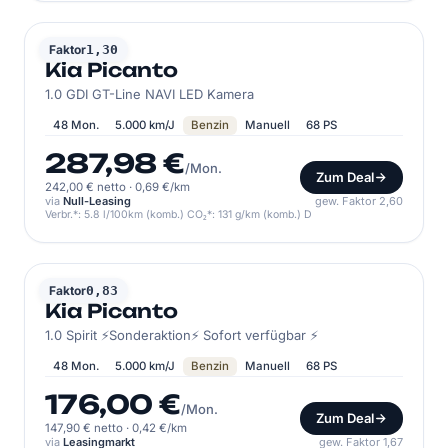
KIA
Faktor
1,30
Kia Picanto
1.0 GDI GT-Line NAVI LED Kamera
48 Mon.
5.000 km/J
Benzin
Manuell
68 PS
287,98 €
/Mon.
Zum Deal
242,00 € netto
·
0,69 €/km
via
Null-Leasing
gew. Faktor 2,60
Verbr.*: 5.8 l/100km (komb.) CO₂*: 131 g/km (komb.) D
KIA
Faktor
0,83
Kia Picanto
1.0 Spirit ⚡Sonderaktion⚡ Sofort verfügbar ⚡
48 Mon.
5.000 km/J
Benzin
Manuell
68 PS
176,00 €
/Mon.
Zum Deal
147,90 € netto
·
0,42 €/km
via
Leasingmarkt
gew. Faktor 1,67