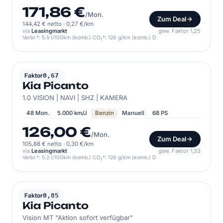
171,86 €
/Mon.
Zum Deal
144,42 € netto
·
0,27 €/km
via
Leasingmarkt
gew. Faktor 1,25
Verbr.*: 5.5 l/100km (komb.) CO₂*: 126 g/km (komb.) D
KIA
Faktor
0,67
Kia Picanto
1.0 VISION | NAVI | SHZ | KAMERA
48 Mon.
5.000 km/J
Benzin
Manuell
68 PS
126,00 €
/Mon.
Zum Deal
105,88 € netto
·
0,30 €/km
via
Leasingmarkt
gew. Faktor 1,33
Verbr.*: 5.2 l/100km (komb.) CO₂*: 126 g/km (komb.) D
KIA
Faktor
0,85
Kia Picanto
Vision MT "Aktion sofort verfügbar"