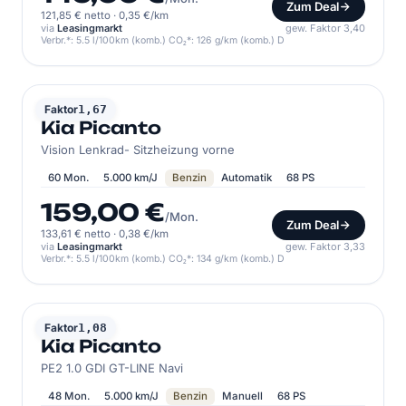
Zum Deal
121,85 € netto
·
0,35 €/km
via
Leasingmarkt
gew. Faktor 3,40
Verbr.*: 5.5 l/100km (komb.) CO₂*: 126 g/km (komb.) D
KIA
Faktor
1,67
Kia Picanto
Vision Lenkrad- Sitzheizung vorne
60 Mon.
5.000 km/J
Benzin
Automatik
68 PS
159,00 €
/Mon.
Zum Deal
133,61 € netto
·
0,38 €/km
via
Leasingmarkt
gew. Faktor 3,33
Verbr.*: 5.5 l/100km (komb.) CO₂*: 134 g/km (komb.) D
KIA
Faktor
1,08
Kia Picanto
PE2 1.0 GDI GT-LINE Navi
48 Mon.
5.000 km/J
Benzin
Manuell
68 PS