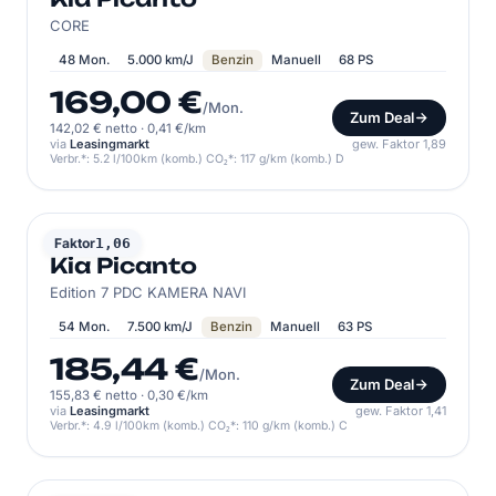
CORE
48 Mon.
5.000 km/J
Benzin
Manuell
68 PS
169,00 €
/Mon.
Zum Deal
142,02 € netto
·
0,41 €/km
via
Leasingmarkt
gew. Faktor 1,89
Verbr.*: 5.2 l/100km (komb.) CO₂*: 117 g/km (komb.) D
KIA
Faktor
1,06
Kia Picanto
Edition 7 PDC KAMERA NAVI
54 Mon.
7.500 km/J
Benzin
Manuell
63 PS
185,44 €
/Mon.
Zum Deal
155,83 € netto
·
0,30 €/km
via
Leasingmarkt
gew. Faktor 1,41
Verbr.*: 4.9 l/100km (komb.) CO₂*: 110 g/km (komb.) C