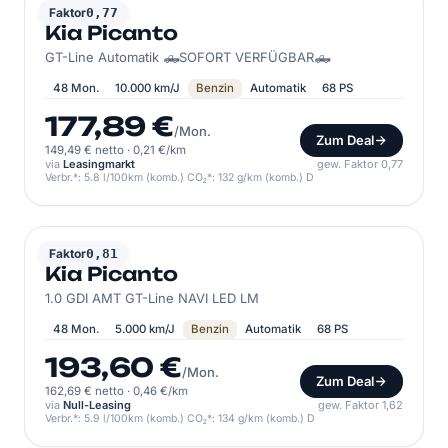
KIA
Faktor
0,77
Kia Picanto
GT-Line Automatik 🛻SOFORT VERFÜGBAR🛻
48 Mon.
10.000 km/J
Benzin
Automatik
68 PS
177,89 €
/Mon.
Zum Deal
149,49 € netto
·
0,21 €/km
via
Leasingmarkt
gew. Faktor 0,77
Verbr.*: 5.8 l/100km (komb.) CO₂*: 132 g/km (komb.) D
KIA
Faktor
0,81
Kia Picanto
1.0 GDI AMT GT-Line NAVI LED LM
48 Mon.
5.000 km/J
Benzin
Automatik
68 PS
193,60 €
/Mon.
Zum Deal
162,69 € netto
·
0,46 €/km
via
Null-Leasing
gew. Faktor 1,62
Verbr.*: 5.9 l/100km (komb.) CO₂*: 134 g/km (komb.) D