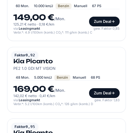
60 Mon.
10.000 km/J
Benzin
Manuell
67 PS
149,00 €
/Mon.
Zum Deal
125,21 € netto
·
0,18 €/km
via
Leasingmarkt
gew. Faktor 0,85
Verbr.*: 4.9 l/100km (komb.) CO₂*: 111 g/km (komb.) C
KIA
Faktor
0,92
Kia Picanto
PE2 1.0 GDI MT VISION
48 Mon.
5.000 km/J
Benzin
Manuell
68 PS
169,00 €
/Mon.
Zum Deal
142,02 € netto
·
0,41 €/km
via
Leasingmarkt
gew. Faktor 1,83
Verbr.*: 5.2 l/100km (komb.) CO₂*: 126 g/km (komb.) D
KIA
Faktor
0,95
Kia Picanto