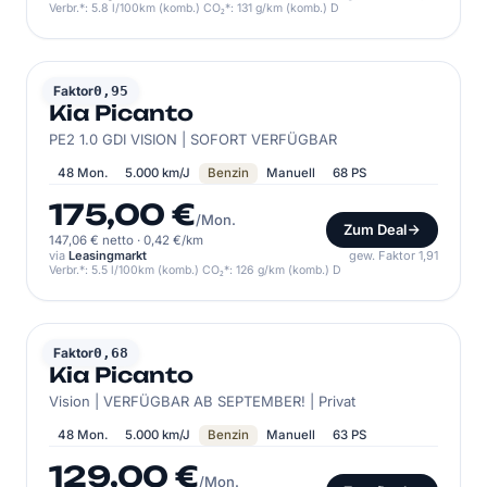
Verbr.*: 5.8 l/100km (komb.) CO₂*: 131 g/km (komb.) D
KIA
Faktor
0,95
Kia Picanto
PE2 1.0 GDI VISION | SOFORT VERFÜGBAR
48 Mon.
5.000 km/J
Benzin
Manuell
68 PS
175,00 €
/Mon.
Zum Deal
147,06 € netto
·
0,42 €/km
via
Leasingmarkt
gew. Faktor 1,91
Verbr.*: 5.5 l/100km (komb.) CO₂*: 126 g/km (komb.) D
KIA
Faktor
0,68
Kia Picanto
Vision | VERFÜGBAR AB SEPTEMBER! | Privat
48 Mon.
5.000 km/J
Benzin
Manuell
63 PS
129,00 €
/Mon.