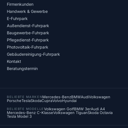
Firmenkunden
Handwerk & Gewerbe
E-Fuhrpark
Außendienst-Fuhrpark
Baugewerbe-Fuhrpark
Pflegedienst-Fuhrpark
Photovoltaik-Fuhrpark
Gebäudereinigung-Fuhrpark
Kontakt
Beratungstermin
Mercedes-Benz
BMW
Audi
Volkswagen
BELIEBTE MARKEN
Porsche
Tesla
Skoda
Cupra
Volvo
Hyundai
Volkswagen Golf
BMW 3er
Audi A4
BELIEBTE MODELLE
Mercedes-Benz C-Klasse
Volkswagen Tiguan
Skoda Octavia
Tesla Model 3