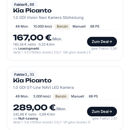
KIA
Faktor
0,88
Kia Picanto
1.0 GDI Vision Navi Kamera Sitzheizung
48 Mon.
10.000 km/J
Benzin
Manuell
68 PS
167,00 €
/Mon.
Zum Deal
140,34 € netto
·
0,20 €/km
via
Leasingmarkt
gew. Faktor 0,88
Verbr.*: 5.5 l/100km (komb.) CO₂*: 126 g/km (komb.) D
KIA
Faktor
1,31
Kia Picanto
1.0 GDI GT-Line NAVI LED Kamera
48 Mon.
5.000 km/J
Benzin
Manuell
68 PS
289,00 €
/Mon.
Zum Deal
242,86 € netto
·
0,69 €/km
via
Null-Leasing
gew. Faktor 2,61
Verbr.*: 5.8 l/100km (komb.) CO₂*: 131 g/km (komb.) D