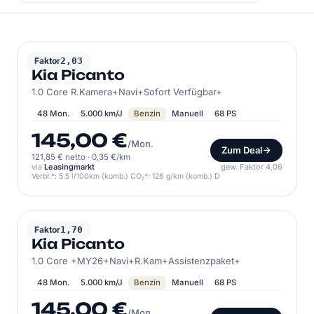
KIA
Faktor
2,03
Kia Picanto
1.0 Core R.Kamera+Navi+Sofort Verfügbar+
48 Mon.
5.000 km/J
Benzin
Manuell
68 PS
145,00 €
/Mon.
Zum Deal
121,85 € netto
·
0,35 €/km
via
Leasingmarkt
gew. Faktor 4,06
Verbr.*: 5.5 l/100km (komb.) CO₂*: 126 g/km (komb.) D
KIA
Faktor
1,70
Kia Picanto
1.0 Core +MY26+Navi+R.Kam+Assistenzpaket+
48 Mon.
5.000 km/J
Benzin
Manuell
68 PS
145,00 €
/Mon.