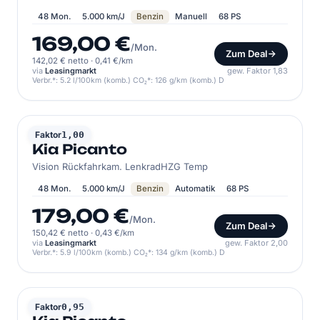
48 Mon.
5.000 km/J
Benzin
Manuell
68 PS
169,00 €
/Mon.
Zum Deal
142,02 € netto
·
0,41 €/km
via
Leasingmarkt
gew. Faktor 1,83
Verbr.*: 5.2 l/100km (komb.) CO₂*: 126 g/km (komb.) D
KIA
Faktor
1,00
Kia Picanto
Vision Rückfahrkam. LenkradHZG Temp
48 Mon.
5.000 km/J
Benzin
Automatik
68 PS
179,00 €
/Mon.
Zum Deal
150,42 € netto
·
0,43 €/km
via
Leasingmarkt
gew. Faktor 2,00
Verbr.*: 5.9 l/100km (komb.) CO₂*: 134 g/km (komb.) D
KIA
Faktor
0,95