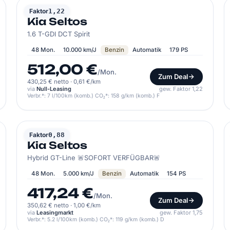
KIA
Faktor
1,22
Kia Seltos
1.6 T-GDI DCT Spirit
48 Mon.
10.000 km/J
Benzin
Automatik
179 PS
512,00 €
/Mon.
Zum Deal
430,25 € netto
·
0,61 €/km
via
Null-Leasing
gew. Faktor 1,22
Verbr.*: 7 l/100km (komb.) CO₂*: 158 g/km (komb.) F
KIA
Faktor
0,88
Kia Seltos
Hybrid GT-Line 🚨SOFORT VERFÜGBAR🚨
48 Mon.
5.000 km/J
Benzin
Automatik
154 PS
417,24 €
/Mon.
Zum Deal
350,62 € netto
·
1,00 €/km
via
Leasingmarkt
gew. Faktor 1,75
Verbr.*: 5.2 l/100km (komb.) CO₂*: 119 g/km (komb.) D