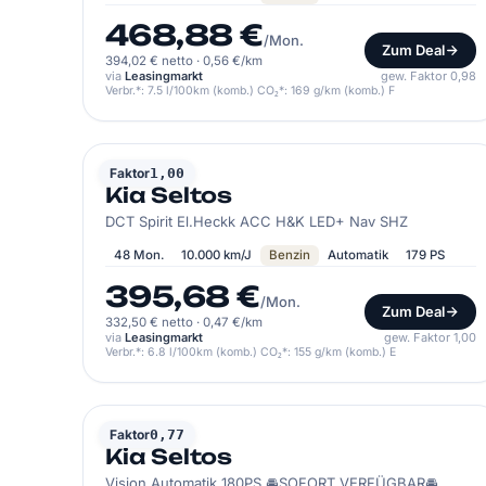
468,88 €
/Mon.
Zum Deal
394,02 € netto
·
0,56 €/km
via
Leasingmarkt
gew. Faktor 0,98
Verbr.*: 7.5 l/100km (komb.) CO₂*: 169 g/km (komb.) F
KIA
Faktor
1,00
Kia Seltos
DCT Spirit El.Heckk ACC H&K LED+ Nav SHZ
48 Mon.
10.000 km/J
Benzin
Automatik
179 PS
395,68 €
/Mon.
Zum Deal
332,50 € netto
·
0,47 €/km
via
Leasingmarkt
gew. Faktor 1,00
Verbr.*: 6.8 l/100km (komb.) CO₂*: 155 g/km (komb.) E
KIA
Faktor
0,77
Kia Seltos
Vision Automatik 180PS 🚘SOFORT VERFÜGBAR🚘