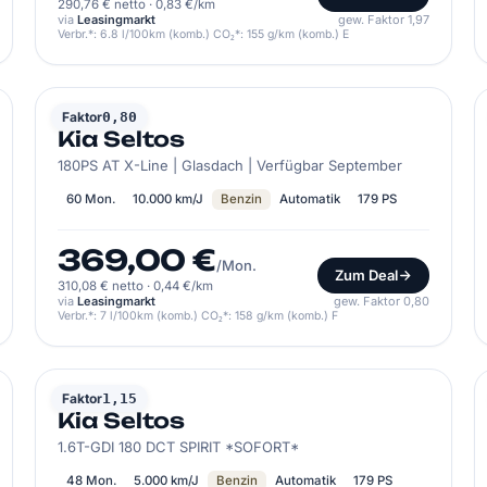
290,76 € netto
·
0,83 €/km
via
Leasingmarkt
gew. Faktor 1,97
Verbr.*: 6.8 l/100km (komb.) CO₂*: 155 g/km (komb.) E
KIA
Faktor
0,80
Kia Seltos
180PS AT X-Line | Glasdach | Verfügbar September
60 Mon.
10.000 km/J
Benzin
Automatik
179 PS
369,00 €
/Mon.
Zum Deal
310,08 € netto
·
0,44 €/km
via
Leasingmarkt
gew. Faktor 0,80
Verbr.*: 7 l/100km (komb.) CO₂*: 158 g/km (komb.) F
KIA
Faktor
1,15
Kia Seltos
1.6T-GDI 180 DCT SPIRIT *SOFORT*
48 Mon.
5.000 km/J
Benzin
Automatik
179 PS