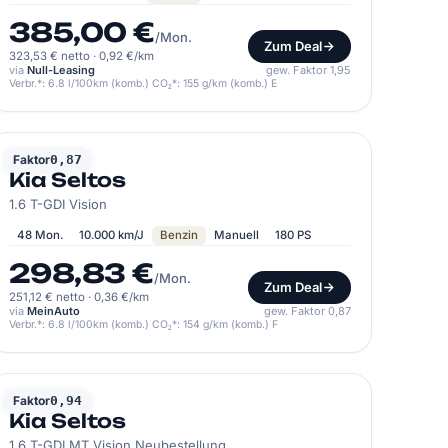
385,00 €
/Mon.
Zum Deal
323,53 € netto
·
0,92 €/km
via
Null-Leasing
gew. Faktor 1,95
Verbr.*: 6.8 l/100km (komb.) CO₂*: 155 g/km (komb.) E
KIA
Faktor
0,87
Kia Seltos
1.6 T-GDI Vision
48 Mon.
10.000 km/J
Benzin
Manuell
180 PS
298,83 €
/Mon.
Zum Deal
251,12 € netto
·
0,36 €/km
via
MeinAuto
gew. Faktor 0,87
Verbr.*: 6.8 l/100km (komb.) CO₂*: 154 g/km (komb.) F
KIA
Faktor
0,94
Kia Seltos
1.6 T-GDI MT Vision Neubestellung