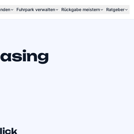
inden
Fuhrpark verwalten
Rückgabe meistern
Ratgeber
easing
lick