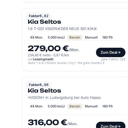
KIA
Faktor
0,82
Kia Seltos
1.6 T-GDI VISION🚨DER NEUE BEI KIA🚨
48 Mon.
5.000 km/J
Benzin
Manuell
180 PS
279,00 €
/Mon.
Zum Deal
234,45 € netto
·
0,67 €/km
via
Leasingmarkt
gew. Faktor 1,63
Verbr.*: 6.8 l/100km (komb.) CO₂*: 154 g/km (komb.) E
KIA
Faktor
0,88
Kia Seltos
*VISION* in Ludwigsburg bei Auto Haass
48 Mon.
5.000 km/J
Benzin
Manuell
180 PS
316,00 €
/Mon.
Zum Deal