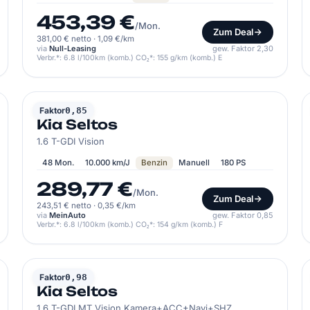
453,39 €
/Mon.
Zum Deal
381,00 € netto
·
1,09 €/km
via
Null-Leasing
gew. Faktor 2,30
Verbr.*: 6.8 l/100km (komb.) CO₂*: 155 g/km (komb.) E
KIA
Faktor
0,85
Kia Seltos
1.6 T-GDI Vision
48 Mon.
10.000 km/J
Benzin
Manuell
180 PS
289,77 €
/Mon.
Zum Deal
243,51 € netto
·
0,35 €/km
via
MeinAuto
gew. Faktor 0,85
Verbr.*: 6.8 l/100km (komb.) CO₂*: 154 g/km (komb.) F
KIA
Faktor
0,98
Kia Seltos
1.6 T-GDI MT Vision Kamera+ACC+Navi+SHZ