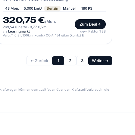
48 Mon.
5.000 km/J
Benzin
Manuell
180 PS
320,75 €
/Mon.
Zum Deal
269,54 € netto
·
0,77 €/km
via
Leasingmarkt
gew. Faktor 1,88
Verbr.*: 6.8 l/100km (komb.) CO₂*: 154 g/km (komb.) E
← Zurück
1
2
3
Weiter →
kraftwagen können dem „Leitfaden über den Kraftstoffverbrauch, die