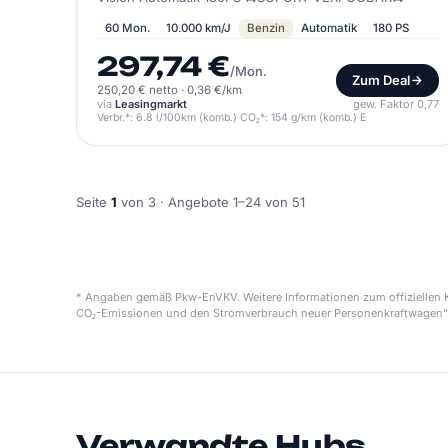
60 Mon.
10.000 km/J
Benzin
Automatik
180 PS
297,74 €
/Mon.
Zum Deal
250,20 € netto
·
0,36 €/km
via
Leasingmarkt
gew. Faktor 0,77
Verbr.*: 6.8 l/100km (komb.) CO₂*: 154 g/km (komb.) E
Seite
1
von 3 · Angebote 1–24 von 51
* Angaben gemäß Pkw-EnVKV. Weitere Informationen zum offiziellen Kr
CO₂-Emissionen und den Stromverbrauch neuer Personenkraftwagen"
Verwandte Hubs