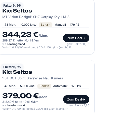
KIA
Faktor
0,98
Kia Seltos
MT Vision DesignP SHZ Carplay Keyl LM18
48 Mon.
10.000 km/J
Benzin
Manuell
179 PS
344,23 €
/Mon.
Zum Deal
289,27 € netto
·
0,41 €/km
via
Leasingmarkt
gew. Faktor 0,98
Verbr.*: 6.9 l/100km (komb.) CO₂*: 156 g/km (komb.) F
KIA
Faktor
0,93
Kia Seltos
1.6T DCT Spirit DriveWise Navi Kamera
48 Mon.
5.000 km/J
Benzin
Automatik
179 PS
379,00 €
/Mon.
Zum Deal
318,49 € netto
·
0,91 €/km
via
Leasingmarkt
gew. Faktor 1,86
Verbr.*: 7 l/100km (komb.) CO₂*: 158 g/km (komb.) F