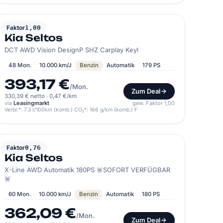
KIA
Faktor
1,00
Kia Seltos
DCT AWD Vision DesignP SHZ Carplay Keyl
48 Mon.
10.000 km/J
Benzin
Automatik
179 PS
393,17 €
/Mon.
Zum Deal
330,39 € netto
·
0,47 €/km
via
Leasingmarkt
gew. Faktor 1,00
Verbr.*: 7.3 l/100km (komb.) CO₂*: 166 g/km (komb.) F
KIA
Faktor
0,76
Kia Seltos
X-Line AWD Automatik 180PS 🚨SOFORT VERFÜGBAR
🚨
60 Mon.
10.000 km/J
Benzin
Automatik
180 PS
362,09 €
/Mon.
Zum Deal