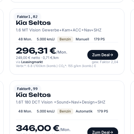
KIA
Faktor
1,02
Kia Seltos
1.6 MT Vision Gewerbe+Kam+ACC+Nav+SHZ
48 Mon.
5.000 km/J
Benzin
Manuell
179 PS
296,31 €
/Mon.
Zum Deal
249,00 € netto
·
0,71 €/km
via
Leasingmarkt
gew. Faktor 2,04
Verbr.*: 6.8 l/100km (komb.) CO₂*: 155 g/km (komb.) E
KIA
Faktor
0,99
Kia Seltos
1.6T 180 DCT Vision +Sound+Navi+Design+SHZ
48 Mon.
5.000 km/J
Benzin
Automatik
179 PS
346,00 €
/Mon.
Zum Deal