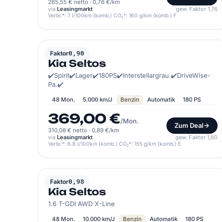
265,55 € netto
·
0,76 €/km
via
Leasingmarkt
gew. Faktor 1,76
Verbr.*: 7 l/100km (komb.) CO₂*: 160 g/km (komb.) F
KIA
Faktor
0,90
Kia Seltos
✔️Spirit✔️Lager✔️180PS✔️Interstellargrau ✔️DriveWise-
Pa.✔️
48 Mon.
5.000 km/J
Benzin
Automatik
180 PS
369,00 €
/Mon.
Zum Deal
310,08 € netto
·
0,89 €/km
via
Leasingmarkt
gew. Faktor 1,80
Verbr.*: 6.8 l/100km (komb.) CO₂*: 155 g/km (komb.) E
KIA
Faktor
0,98
Kia Seltos
1.6 T-GDI AWD X-Line
48 Mon.
10.000 km/J
Benzin
Automatik
180 PS