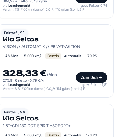
304,28 € netto
·
0,43 €/km
via
Leasingmarkt
gew. Faktor 0,76
Verbr.*: 7.5 l/100km (komb.) CO₂*: 170 g/km (komb.) F
KIA
Faktor
0,91
Kia Seltos
VISION // AUTOMATIK // PRIVAT-AKTION
48 Mon.
5.000 km/J
Benzin
Automatik
179 PS
328,33 €
/Mon.
Zum Deal
275,91 € netto
·
0,79 €/km
via
Leasingmarkt
gew. Faktor 1,81
Verbr.*: 6.8 l/100km (komb.) CO₂*: 154 g/km (komb.) E
KIA
Faktor
0,98
Kia Seltos
1.6T-GDI 180 DCT SPIRIT *SOFORT*
48 Mon.
5.000 km/J
Benzin
Automatik
179 PS