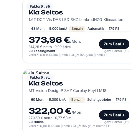
KIA
Faktor
0,96
Kia Seltos
1.6T DCT Vis DAB LED SHZ LenkradHZG Klimaautom
48 Mon.
5.000 km/J
Benzin
Automatik
179 PS
373,96 €
/Mon.
Zum Deal
314,25 € netto
·
0,90 €/km
via
Leasingmarkt
gew. Faktor 1,92
Verbr.*: 6.8 l/100km (komb.) CO₂*: 155 g/km (komb.) E
KIA
Faktor
0,91
Kia Seltos
MT Vision DesignP SHZ Carplay Keyl LM18
60 Mon.
5.000 km/J
Benzin
Schaltgetriebe
179 PS
322,00 €
/Mon.
Zum Deal
270,59 € netto
·
0,77 €/km
via
9drive
gew. Faktor 1,82
Verbr.*: 6,90 l/100km (komb.) CO₂*: 156 g/km (komb.) F