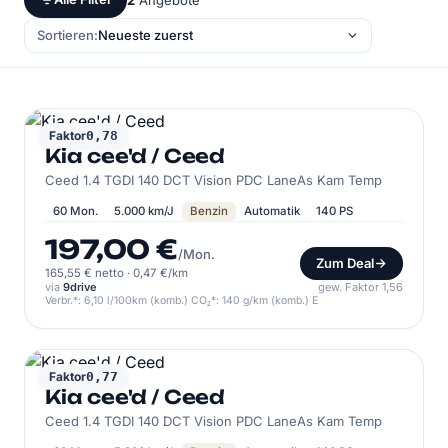
Sortieren:
KIA
Faktor
0,78
Kia cee'd / Ceed
Ceed 1.4 TGDI 140 DCT Vision PDC LaneAs Kam Temp
60 Mon.
5.000 km/J
Benzin
Automatik
140 PS
197,00 €
/Mon.
Zum Deal
165,55 € netto
·
0,47 €/km
via
9drive
gew. Faktor 1,56
Verbr.*: 6,10 l/100km (komb.) CO₂*: 140 g/km (komb.) E
KIA
Faktor
0,77
Kia cee'd / Ceed
Ceed 1.4 TGDI 140 DCT Vision PDC LaneAs Kam Temp