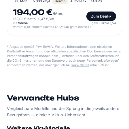
60 Mon.
5.000 km/J
Benzin
Automatik
140 PS
194,00 €
/Mon.
Zum Deal
163,03 € netto
·
0,47 €/km
via
9drive
gew. Faktor 1,54
Verbr.*: 6,10 l/100km (komb.) CO₂*: 140 g/km (komb.) E
* Angaben gemäß Pkw-EnVKV. Weitere Informationen zum offiziellen
Kraftstoffverbrauch und den offiziellen spezifischen CO₂-Emissionen neuer
Personenkraftwagen können dem „Leitfaden über den Kraftstoffverbrauch,
die CO₂-Emissionen und den Stromverbrauch neuer Personenkraftwagen"
entnommen werden, der unentgeltlich bei
www.dat.de
erhältlich ist.
Verwandte Hubs
Vergleichbare Modelle und der Sprung in die jeweils andere
Bezugsform — direkt zur Hub-Uebersicht.
Weitere Kia-Modelle