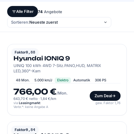
Alle Filter
74
Angebote
Sortieren:
HYUNDAI
Faktor
0,88
Hyundai IONIQ 9
UINIQ 100 kWh 4WD 7-Sitz.PANO,HUD, MATRIX
LED,360°-Kam
48 Mon.
5.000 km/J
Elektro
Automatik
306 PS
766,00 €
/Mon.
Zum Deal
643,70 € netto
·
1,84 €/km
via
Leasingmarkt
gew. Faktor 1,76
Verbr.*: keine Angabe A
HYUNDAI
Faktor
0,84