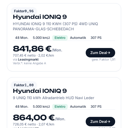
HYUNDAI
Faktor
0,96
Hyundai IONIQ 9
HYUNDAI IONIQ 9 110 KWH (307 PS) 4WD UNIQ
PANORAMA-GLAS-SCHIEBEDACH
48 Mon.
5.000 km/J
Elektro
Automatik
307 PS
841,86 €
/Mon.
Zum Deal
707,45 € netto
·
2,02 €/km
via
Leasingmarkt
gew. Faktor 1,91
Verbr.*: keine Angabe A
HYUNDAI
Faktor
1,00
Hyundai IONIQ 9
9 UNIQ 110 kWh Allradantrieb HUD Navi Leder
48 Mon.
5.000 km/J
Elektro
Automatik
307 PS
864,00 €
/Mon.
Zum Deal
726,05 € netto
·
2,07 €/km