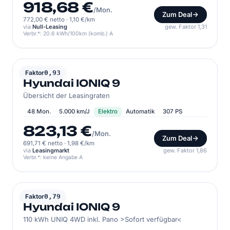
918,68 €
/Mon.
Zum Deal
772,00 € netto
·
1,10 €/km
via
Null-Leasing
gew. Faktor 1,31
Verbr.*: 20.6 kWh/100km (komb.) A
HYUNDAI
Faktor
0,93
Hyundai IONIQ 9
Übersicht der Leasingraten
48 Mon.
5.000 km/J
Elektro
Automatik
307 PS
823,13 €
/Mon.
Zum Deal
691,71 € netto
·
1,98 €/km
via
Leasingmarkt
gew. Faktor 1,86
Verbr.*: keine Angabe A
HYUNDAI
Faktor
0,79
Hyundai IONIQ 9
110 kWh UNIQ 4WD inkl. Pano >Sofort verfügbar<