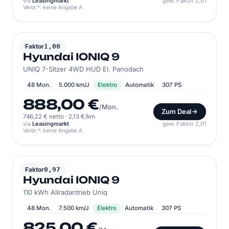
via
Leasingmarkt
gew. Faktor 2,01
Verbr.*: keine Angabe A
HYUNDAI
Faktor
1,00
Hyundai IONIQ 9
UNIQ 7-Sitzer 4WD HUD El. Panodach
48 Mon.
5.000 km/J
Elektro
Automatik
307 PS
888,00 €
/Mon.
Zum Deal
746,22 € netto
·
2,13 €/km
via
Leasingmarkt
gew. Faktor 2,01
Verbr.*: keine Angabe A
HYUNDAI
Faktor
0,97
Hyundai IONIQ 9
110 kWh Allradantrieb Uniq
48 Mon.
7.500 km/J
Elektro
Automatik
307 PS
825,00 €