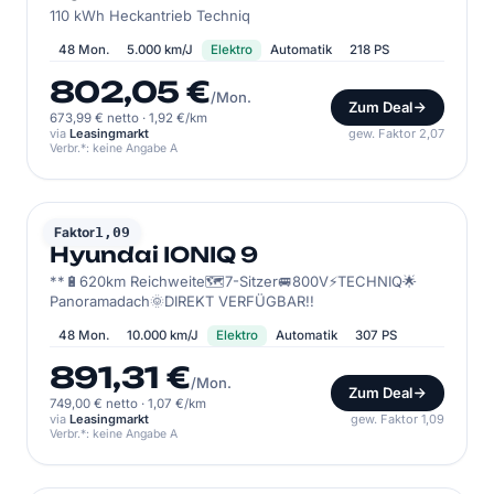
110 kWh Heckantrieb Techniq
48 Mon.
5.000 km/J
Elektro
Automatik
218 PS
802,05 €
/Mon.
Zum Deal
673,99 € netto
·
1,92 €/km
via
Leasingmarkt
gew. Faktor 2,07
Verbr.*: keine Angabe A
HYUNDAI
Faktor
1,09
Hyundai IONIQ 9
**🔋620km Reichweite🗺️7-Sitzer🚐800V⚡TECHNIQ🌟
Panoramadach🌞DIREKT VERFÜGBAR!!
48 Mon.
10.000 km/J
Elektro
Automatik
307 PS
891,31 €
/Mon.
Zum Deal
749,00 € netto
·
1,07 €/km
via
Leasingmarkt
gew. Faktor 1,09
Verbr.*: keine Angabe A