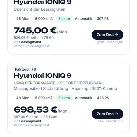
Hyundai IONIQ 9
Übersicht der Leasingraten
48 Mon.
5.000 km/J
Elektro
Automatik
307 PS
745,00 €
/Mon.
Zum Deal
626,05 € netto
·
1,79 €/km
via
Leasingmarkt
gew. Faktor 1,68
Verbr.*: keine Angabe A
HYUNDAI
Faktor
0,78
Hyundai IONIQ 9
UNIQ PERFORMANCE ✅SOFORT VERFÜGBAR✅
Massagesitze I Sitzbelüftung I Head-up I 360°-Kamera
48 Mon.
5.000 km/J
Elektro
Automatik
428 PS
698,53 €
/Mon.
Zum Deal
587,00 € netto
·
1,68 €/km
via
Leasingmarkt
gew. Faktor 1,57
Verbr.*: keine Angabe A