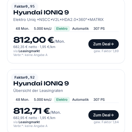
HYUNDAI
Faktor
0,95
Hyundai IONIQ 9
Elektro Uniq *NSCC*V2L*HDA2.0*360°*MATRIX
48 Mon.
5.000 km/J
Elektro
Automatik
307 PS
812,00 €
/Mon.
Zum Deal
682,35 € netto
·
1,95 €/km
via
Leasingmarkt
gew. Faktor 1,89
Verbr.*: keine Angabe A
HYUNDAI
Faktor
0,92
Hyundai IONIQ 9
Übersicht der Leasingraten
48 Mon.
5.000 km/J
Elektro
Automatik
307 PS
812,71 €
/Mon.
Zum Deal
682,95 € netto
·
1,95 €/km
via
Leasingmarkt
gew. Faktor 1,84
Verbr.*: keine Angabe A