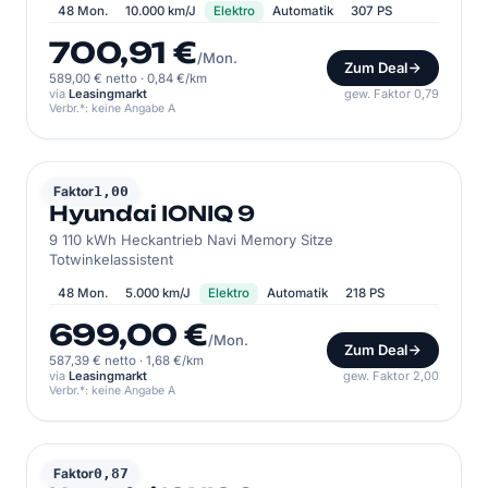
48 Mon.
10.000 km/J
Elektro
Automatik
307 PS
700,91 €
/Mon.
Zum Deal
589,00 € netto
·
0,84 €/km
via
Leasingmarkt
gew. Faktor 0,79
Verbr.*: keine Angabe A
HYUNDAI
Faktor
1,00
Hyundai IONIQ 9
9 110 kWh Heckantrieb Navi Memory Sitze
Totwinkelassistent
48 Mon.
5.000 km/J
Elektro
Automatik
218 PS
699,00 €
/Mon.
Zum Deal
587,39 € netto
·
1,68 €/km
via
Leasingmarkt
gew. Faktor 2,00
Verbr.*: keine Angabe A
HYUNDAI
Faktor
0,87