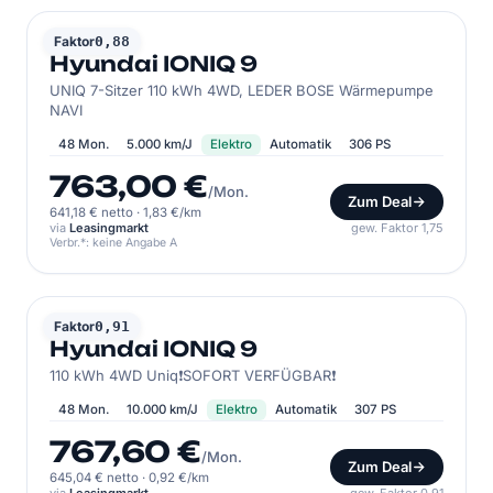
HYUNDAI
Faktor
0,88
Hyundai IONIQ 9
UNIQ 7-Sitzer 110 kWh 4WD, LEDER BOSE Wärmepumpe
NAVI
48 Mon.
5.000 km/J
Elektro
Automatik
306 PS
763,00 €
/Mon.
Zum Deal
641,18 € netto
·
1,83 €/km
via
Leasingmarkt
gew. Faktor 1,75
Verbr.*: keine Angabe A
HYUNDAI
Faktor
0,91
Hyundai IONIQ 9
110 kWh 4WD Uniq❗SOFORT VERFÜGBAR❗
48 Mon.
10.000 km/J
Elektro
Automatik
307 PS
767,60 €
/Mon.
Zum Deal
645,04 € netto
·
0,92 €/km