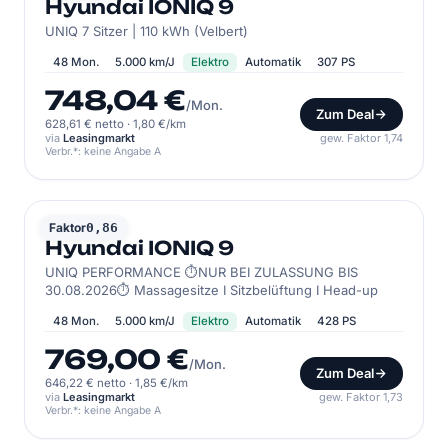
Hyundai IONIQ 9
UNIQ 7 Sitzer | 110 kWh (Velbert)
48 Mon.
5.000 km/J
Elektro
Automatik
307 PS
748,04 €
/Mon.
Zum Deal
628,61 € netto
·
1,80 €/km
via
Leasingmarkt
gew. Faktor 1,74
Verbr.*: keine Angabe A
HYUNDAI
Faktor
0,86
Hyundai IONIQ 9
UNIQ PERFORMANCE ⏱NUR BEI ZULASSUNG BIS
30.08.2026⏱ Massagesitze I Sitzbelüftung I Head-up
48 Mon.
5.000 km/J
Elektro
Automatik
428 PS
769,00 €
/Mon.
Zum Deal
646,22 € netto
·
1,85 €/km
via
Leasingmarkt
gew. Faktor 1,73
Verbr.*: keine Angabe A