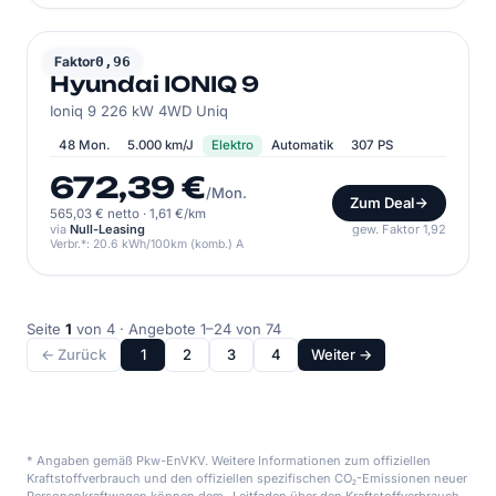
HYUNDAI
Faktor
0,96
Hyundai IONIQ 9
Ioniq 9 226 kW 4WD Uniq
48 Mon.
5.000 km/J
Elektro
Automatik
307 PS
672,39 €
/Mon.
Zum Deal
565,03 € netto
·
1,61 €/km
via
Null-Leasing
gew. Faktor 1,92
Verbr.*: 20.6 kWh/100km (komb.) A
Seite
1
von 4 · Angebote 1–24 von 74
← Zurück
1
2
3
4
Weiter →
* Angaben gemäß Pkw-EnVKV. Weitere Informationen zum offiziellen
Kraftstoffverbrauch und den offiziellen spezifischen CO₂-Emissionen neuer