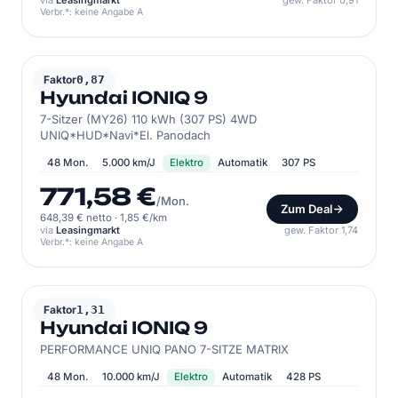
via
Leasingmarkt
gew. Faktor 0,91
Verbr.*: keine Angabe A
HYUNDAI
Faktor
0,87
Hyundai IONIQ 9
7-Sitzer (MY26) 110 kWh (307 PS) 4WD
UNIQ*HUD*Navi*El. Panodach
48 Mon.
5.000 km/J
Elektro
Automatik
307 PS
771,58 €
/Mon.
Zum Deal
648,39 € netto
·
1,85 €/km
via
Leasingmarkt
gew. Faktor 1,74
Verbr.*: keine Angabe A
HYUNDAI
Faktor
1,31
Hyundai IONIQ 9
PERFORMANCE UNIQ PANO 7-SITZE MATRIX
48 Mon.
10.000 km/J
Elektro
Automatik
428 PS