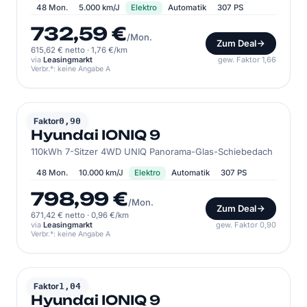
48 Mon.
5.000 km/J
Elektro
Automatik
307 PS
732,59 €
/Mon.
Zum Deal
615,62 € netto
·
1,76 €/km
via
Leasingmarkt
gew. Faktor 1,66
Verbr.*: keine Angabe A
HYUNDAI
Faktor
0,90
Hyundai IONIQ 9
110kWh 7-Sitzer 4WD UNIQ Panorama-Glas-Schiebedach
48 Mon.
10.000 km/J
Elektro
Automatik
307 PS
798,99 €
/Mon.
Zum Deal
671,42 € netto
·
0,96 €/km
via
Leasingmarkt
gew. Faktor 0,90
Verbr.*: keine Angabe A
HYUNDAI
Faktor
1,04
Hyundai IONIQ 9