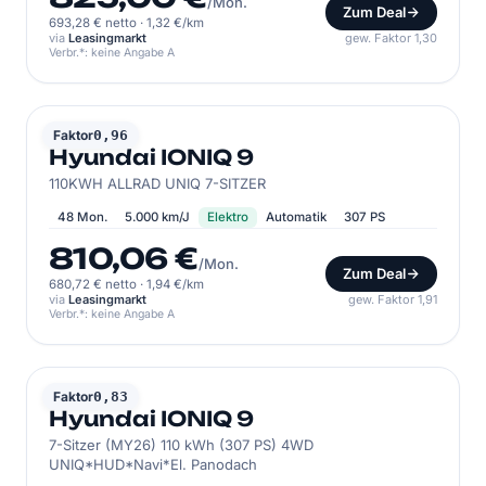
/Mon.
Zum Deal
693,28 € netto
·
1,32 €/km
via
Leasingmarkt
gew. Faktor 1,30
Verbr.*: keine Angabe A
HYUNDAI
Faktor
0,96
Hyundai IONIQ 9
110KWH ALLRAD UNIQ 7-SITZER
48 Mon.
5.000 km/J
Elektro
Automatik
307 PS
810,06 €
/Mon.
Zum Deal
680,72 € netto
·
1,94 €/km
via
Leasingmarkt
gew. Faktor 1,91
Verbr.*: keine Angabe A
HYUNDAI
Faktor
0,83
Hyundai IONIQ 9
7-Sitzer (MY26) 110 kWh (307 PS) 4WD
UNIQ*HUD*Navi*El. Panodach