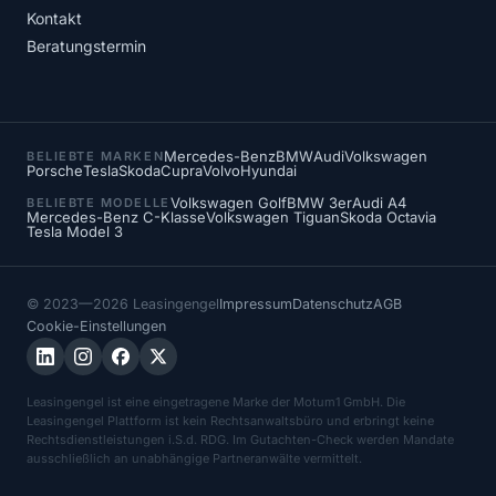
Kontakt
Beratungstermin
Mercedes-Benz
BMW
Audi
Volkswagen
BELIEBTE MARKEN
Porsche
Tesla
Skoda
Cupra
Volvo
Hyundai
Volkswagen Golf
BMW 3er
Audi A4
BELIEBTE MODELLE
Mercedes-Benz C-Klasse
Volkswagen Tiguan
Skoda Octavia
Tesla Model 3
© 2023—2026 Leasingengel
Impressum
Datenschutz
AGB
Cookie-Einstellungen
Leasingengel ist eine eingetragene Marke der Motum1 GmbH. Die
Leasingengel Plattform ist kein Rechtsanwaltsbüro und erbringt keine
Rechtsdienstleistungen i.S.d. RDG. Im Gutachten-Check werden Mandate
ausschließlich an unabhängige Partneranwälte vermittelt.