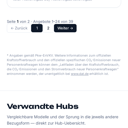
Seite
1
von 2 · Angebote 1–24 von 39
← Zurück
1
2
Weiter →
* Angaben gemäß Pkw-EnVKV. Weitere Informationen zum offiziellen
Kraftstoffverbrauch und den offiziellen spezifischen CO₂-Emissionen neuer
Personenkraftwagen können dem „Leitfaden über den Kraftstoffverbrauch,
die CO₂-Emissionen und den Stromverbrauch neuer Personenkraftwagen"
entnommen werden, der unentgeltlich bei
www.dat.de
erhältlich ist.
Verwandte Hubs
Vergleichbare Modelle und der Sprung in die jeweils andere
Bezugsform — direkt zur Hub-Uebersicht.