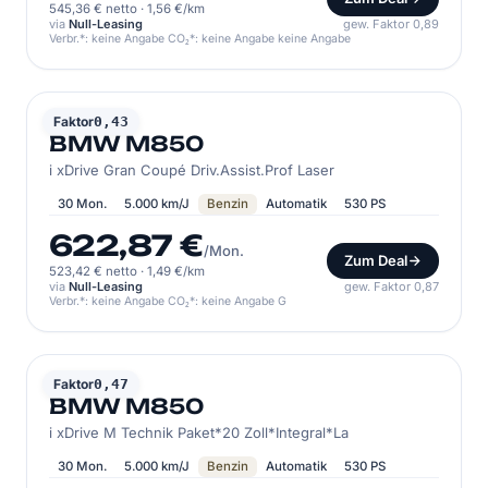
545,36 € netto
·
1,56 €/km
via
Null-Leasing
gew. Faktor 0,89
Verbr.*: keine Angabe CO₂*: keine Angabe keine Angabe
BMW
Faktor
0,43
BMW M850
i xDrive Gran Coupé Driv.Assist.Prof Laser
30 Mon.
5.000 km/J
Benzin
Automatik
530 PS
622,87 €
/Mon.
Zum Deal
523,42 € netto
·
1,49 €/km
via
Null-Leasing
gew. Faktor 0,87
Verbr.*: keine Angabe CO₂*: keine Angabe G
BMW
Faktor
0,47
BMW M850
i xDrive M Technik Paket*20 Zoll*Integral*La
30 Mon.
5.000 km/J
Benzin
Automatik
530 PS