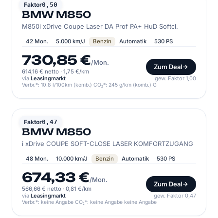
BMW
Faktor
0,50
BMW M850
M850i xDrive Coupe Laser DA Prof PA+ HuD Softcl.
42 Mon.
5.000 km/J
Benzin
Automatik
530 PS
730,85 €
/Mon.
Zum Deal
614,16 € netto
·
1,75 €/km
via
Leasingmarkt
gew. Faktor 1,00
Verbr.*: 10.8 l/100km (komb.) CO₂*: 245 g/km (komb.) G
BMW
Faktor
0,47
BMW M850
i xDrive COUPE SOFT-CLOSE LASER KOMFORTZUGANG
48 Mon.
10.000 km/J
Benzin
Automatik
530 PS
674,33 €
/Mon.
Zum Deal
566,66 € netto
·
0,81 €/km
via
Leasingmarkt
gew. Faktor 0,47
Verbr.*: keine Angabe CO₂*: keine Angabe keine Angabe