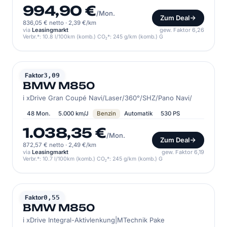
994,90 €
/Mon.
Zum Deal
836,05 € netto
·
2,39 €/km
via
Leasingmarkt
gew. Faktor 6,26
Verbr.*: 10.8 l/100km (komb.) CO₂*: 245 g/km (komb.) G
BMW
Faktor
3,09
BMW M850
i xDrive Gran Coupé Navi/Laser/360°/SHZ/Pano Navi/
48 Mon.
5.000 km/J
Benzin
Automatik
530 PS
1.038,35 €
/Mon.
Zum Deal
872,57 € netto
·
2,49 €/km
via
Leasingmarkt
gew. Faktor 6,19
Verbr.*: 10.7 l/100km (komb.) CO₂*: 245 g/km (komb.) G
BMW
Faktor
0,55
BMW M850
i xDrive Integral-Aktivlenkung|MTechnik Pake