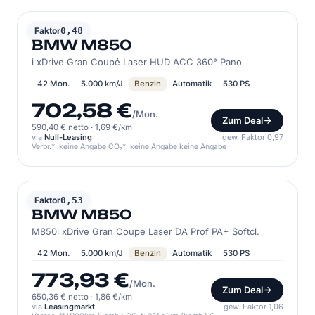
BMW
Faktor
0,48
BMW M850
i xDrive Gran Coupé Laser HUD ACC 360° Pano
42 Mon.
5.000 km/J
Benzin
Automatik
530 PS
702,58 €
/Mon.
Zum Deal
590,40 € netto
·
1,69 €/km
via
Null-Leasing
gew. Faktor 0,97
Verbr.*: keine Angabe CO₂*: keine Angabe keine Angabe
BMW
Faktor
0,53
BMW M850
M850i xDrive Gran Coupe Laser DA Prof PA+ Softcl.
42 Mon.
5.000 km/J
Benzin
Automatik
530 PS
773,93 €
/Mon.
Zum Deal
650,36 € netto
·
1,86 €/km
via
Leasingmarkt
gew. Faktor 1,06