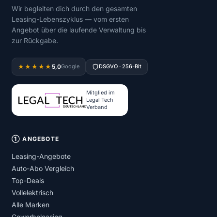
Wir begleiten dich durch den gesamten
Leasing-Lebenszyklus — vom ersten
Angebot über die laufende Verwaltung bis
zur Rückgabe.
5,0
★★★★★
Google
DSGVO · 256-Bit
Mitglied im
Legal Tech
Verband
① ANGEBOTE
Leasing-Angebote
Auto-Abo Vergleich
Top-Deals
Vollelektrisch
Alle Marken
Gewerbeleasing