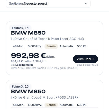
Sortieren:
BMW
Faktor
3,14
BMW M850
i xDrive Coupé M Technik Paket Laser ACC HuD
48 Mon.
5.000 km/J
Benzin
Automatik
530 PS
992,98 €
/Mon.
Zum Deal
834,44 € netto
·
2,38 €/km
via
Leasingmarkt
gew. Faktor 6,28
Verbr.*: 10.8 l/100km (komb.) CO₂*: 245 g/km (komb.) G
BMW
Faktor
3,13
BMW M850
i xDrive Gran Coupé M Sport *PGSD.LASER*
48 Mon.
5.000 km/J
Benzin
Automatik
530 PS