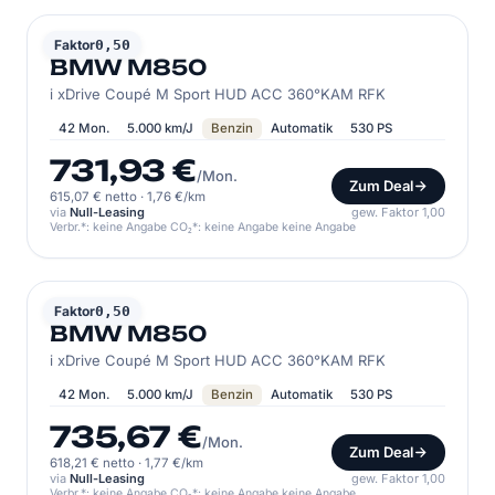
BMW
Faktor
0,50
BMW M850
i xDrive Coupé M Sport HUD ACC 360°KAM RFK
42 Mon.
5.000 km/J
Benzin
Automatik
530 PS
731,93 €
/Mon.
Zum Deal
615,07 € netto
·
1,76 €/km
via
Null-Leasing
gew. Faktor 1,00
Verbr.*: keine Angabe CO₂*: keine Angabe keine Angabe
BMW
Faktor
0,50
BMW M850
i xDrive Coupé M Sport HUD ACC 360°KAM RFK
42 Mon.
5.000 km/J
Benzin
Automatik
530 PS
735,67 €
/Mon.
Zum Deal
618,21 € netto
·
1,77 €/km
via
Null-Leasing
gew. Faktor 1,00
Verbr.*: keine Angabe CO₂*: keine Angabe keine Angabe