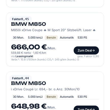
Verbr.*: 11 l/100km (komb.) CO₂*: 251 g/km (komb.) G
BMW
Faktor
0,45
BMW M850
M850i xDrive Coupe 🔥 M Sport 20" Sitzbelüft. Laser 🔥
30 Mon.
5.000 km/J
Benzin
Automatik
530 PS
666,00 €
/Mon.
Zum Deal
559,66 € netto
·
1,60 €/km
via
Leasingmarkt
gew. Faktor 0,90
Verbr.*: 10.8 l/100km (komb.) CO₂*: 245 g/km (komb.) G
BMW
Faktor
0,44
BMW M850
i xDrive Coupé Lr. 694,- br. o.Anz. 30Mon/10
30 Mon.
5.000 km/J
Benzin
Automatik
530 PS
648,98 €
/Mon.
Zum Deal