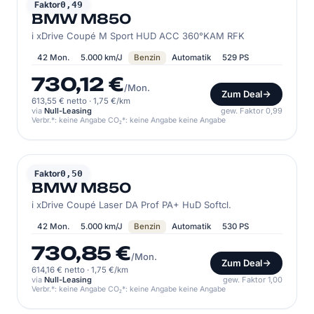
BMW
Faktor
0,49
BMW M850
i xDrive Coupé M Sport HUD ACC 360°KAM RFK
42 Mon.
5.000 km/J
Benzin
Automatik
529 PS
730,12 €
/Mon.
Zum Deal
613,55 € netto
·
1,75 €/km
via
Null-Leasing
gew. Faktor 0,99
Verbr.*: keine Angabe CO₂*: keine Angabe keine Angabe
BMW
Faktor
0,50
BMW M850
i xDrive Coupé Laser DA Prof PA+ HuD Softcl.
42 Mon.
5.000 km/J
Benzin
Automatik
530 PS
730,85 €
/Mon.
Zum Deal
614,16 € netto
·
1,75 €/km
via
Null-Leasing
gew. Faktor 1,00
Verbr.*: keine Angabe CO₂*: keine Angabe keine Angabe