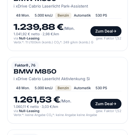
i xDrive Cabrio Laserlicht Park-Assistent
48 Mon.
5.000 km/J
Benzin
Automatik
530 PS
1.239,88 €
/Mon.
Zum Deal
1.041,92 € netto
·
2,98 €/km
via
Null-Leasing
gew. Faktor 1,52
Verbr.*: 11 l/100km (komb.) CO₂*: 249 g/km (komb.) G
BMW
Faktor
0,76
BMW M850
i xDrive Cabrio Laserlicht Aktivlenkung Si
48 Mon.
5.000 km/J
Benzin
Automatik
530 PS
1.261,53 €
/Mon.
Zum Deal
1.060,11 € netto
·
3,03 €/km
via
Null-Leasing
gew. Faktor 1,52
Verbr.*: keine Angabe CO₂*: keine Angabe keine Angabe