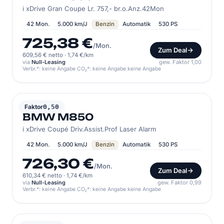
i xDrive Gran Coupe Lr. 757,- br.o.Anz.42Mon
42 Mon.
5.000 km/J
Benzin
Automatik
530 PS
725,38 €
/Mon.
Zum Deal
609,56 € netto
·
1,74 €/km
via
Null-Leasing
gew. Faktor 1,00
Verbr.*: keine Angabe CO₂*: keine Angabe keine Angabe
BMW
Faktor
0,50
BMW M850
i xDrive Coupé Driv.Assist.Prof Laser Alarm
42 Mon.
5.000 km/J
Benzin
Automatik
530 PS
726,30 €
/Mon.
Zum Deal
610,34 € netto
·
1,74 €/km
via
Null-Leasing
gew. Faktor 0,99
Verbr.*: keine Angabe CO₂*: keine Angabe keine Angabe