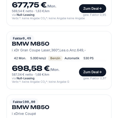
677,75 €
/Mon.
Zum Deal
569,54 € netto
·
1,63 €/km
via
Null-Leasing
gew. Faktor 0,95
Verbr.*: keine Angabe CO₂*: keine Angabe keine Angabe
BMW
Faktor
0,49
BMW M850
i xDr Gran Coupe Laser,360°,Lea.o.Anz.649,-
42 Mon.
5.000 km/J
Benzin
Automatik
530 PS
698,58 €
/Mon.
Zum Deal
587,04 € netto
·
1,68 €/km
via
Null-Leasing
gew. Faktor 0,97
Verbr.*: keine Angabe CO₂*: keine Angabe G
BMW
Faktor
100,00
BMW M850
i xDrive Coupé