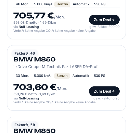
48 Mon.
5.000 km/J
Benzin
Automatik
530 PS
705,77 €
/Mon.
Zum Deal
593,08 € netto
·
1,69 €/km
via
Null-Leasing
gew. Faktor 200,00
Verbr.*: keine Angabe CO₂*: keine Angabe keine Angabe
BMW
Faktor
0,48
BMW M850
i xDrive Coupe M Technik Pak LASER DA-Prof
30 Mon.
5.000 km/J
Benzin
Automatik
530 PS
703,60 €
/Mon.
Zum Deal
591,26 € netto
·
1,69 €/km
via
Null-Leasing
gew. Faktor 0,96
Verbr.*: keine Angabe CO₂*: keine Angabe keine Angabe
BMW
Faktor
0,50
BMW M850