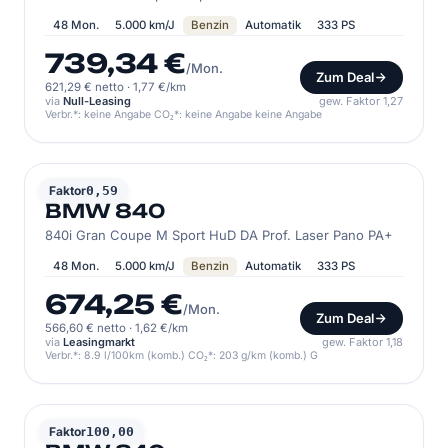
48 Mon.
5.000 km/J
Benzin
Automatik
333 PS
739,34 €
/Mon.
Zum Deal
621,29 € netto
·
1,77 €/km
via
Null-Leasing
gew. Faktor 1,27
Verbr.*: keine Angabe CO₂*: keine Angabe keine Angabe
BMW
Faktor
0,59
BMW 840
840i Gran Coupe M Sport HuD DA Prof. Laser Pano PA+
48 Mon.
5.000 km/J
Benzin
Automatik
333 PS
674,25 €
/Mon.
Zum Deal
566,60 € netto
·
1,62 €/km
via
Leasingmarkt
gew. Faktor 1,18
Verbr.*: 8.9 l/100km (komb.) CO₂*: 203 g/km (komb.) G
BMW
Faktor
100,00