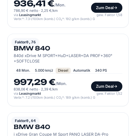
936,41 €
/Mon.
Zum Deal
786,90 € netto
·
2,25 €/km
via
Leasingmarkt
gew. Faktor 1,58
Verbr.*: 7.3 l/100km (komb.) CO₂*: 192 g/km (komb.) G
BMW
Faktor
0,76
BMW 840
840d xDrive M SPORT+HuD+LASER+DA PROF+360°
+SOFTCLOSE
48 Mon.
5.000 km/J
Diesel
Automatik
340 PS
997,29 €
/Mon.
Zum Deal
838,06 € netto
·
2,39 €/km
via
Leasingmarkt
gew. Faktor 1,52
Verbr.*: 7.2 l/100km (komb.) CO₂*: 189 g/km (komb.) G
BMW
Faktor
0,64
BMW 840
i xDrive Gran Coupe M Sport PANO LASER DA-Pro