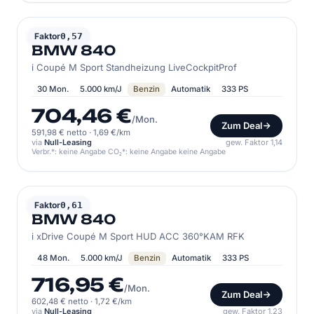
BMW
Faktor
0,57
BMW 840
i Coupé M Sport Standheizung LiveCockpitProf
30 Mon.
5.000 km/J
Benzin
Automatik
333 PS
704,46 €
/Mon.
Zum Deal
591,98 € netto
·
1,69 €/km
via
Null-Leasing
gew. Faktor 1,14
Verbr.*: keine Angabe CO₂*: keine Angabe keine Angabe
BMW
Faktor
0,61
BMW 840
i xDrive Coupé M Sport HUD ACC 360°KAM RFK
48 Mon.
5.000 km/J
Benzin
Automatik
333 PS
716,95 €
/Mon.
Zum Deal
602,48 € netto
·
1,72 €/km
via
Null-Leasing
gew. Faktor 1,23