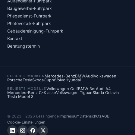
Außendienst-Fuhrpark
Baugewerbe-Fuhrpark
Pflegedienst-Fuhrpark
Photovoltaik-Fuhrpark
Gebäudereinigung-Fuhrpark
Kontakt
Beratungstermin
Mercedes-Benz
BMW
Audi
Volkswagen
BELIEBTE MARKEN
Porsche
Tesla
Skoda
Cupra
Volvo
Hyundai
Volkswagen Golf
BMW 3er
Audi A4
BELIEBTE MODELLE
Mercedes-Benz C-Klasse
Volkswagen Tiguan
Skoda Octavia
Tesla Model 3
© 2023—2026 Leasingengel
Impressum
Datenschutz
AGB
Cookie-Einstellungen