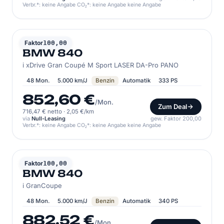
Verbr.*: keine Angabe CO₂*: keine Angabe keine Angabe
BMW
Faktor
100,00
BMW 840
i xDrive Gran Coupé M Sport LASER DA-Pro PANO
48 Mon.
5.000 km/J
Benzin
Automatik
333 PS
852,60 €
/Mon.
Zum Deal
716,47 € netto
·
2,05 €/km
via
Null-Leasing
gew. Faktor 200,00
Verbr.*: keine Angabe CO₂*: keine Angabe keine Angabe
BMW
Faktor
100,00
BMW 840
i GranCoupe
48 Mon.
5.000 km/J
Benzin
Automatik
340 PS
882,52 €
/Mon.