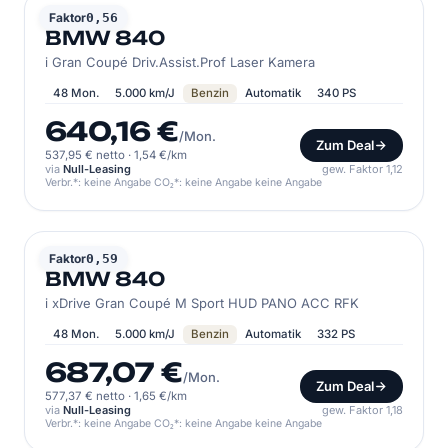
BMW
Faktor
0,56
BMW 840
i Gran Coupé Driv.Assist.Prof Laser Kamera
48 Mon.
5.000 km/J
Benzin
Automatik
340 PS
640,16 €
/Mon.
Zum Deal
537,95 € netto
·
1,54 €/km
via
Null-Leasing
gew. Faktor 1,12
Verbr.*: keine Angabe CO₂*: keine Angabe keine Angabe
BMW
Faktor
0,59
BMW 840
i xDrive Gran Coupé M Sport HUD PANO ACC RFK
48 Mon.
5.000 km/J
Benzin
Automatik
332 PS
687,07 €
/Mon.
Zum Deal
577,37 € netto
·
1,65 €/km
via
Null-Leasing
gew. Faktor 1,18
Verbr.*: keine Angabe CO₂*: keine Angabe keine Angabe