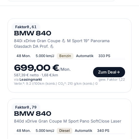
BMW
Faktor
0,61
BMW 840
840i xDrive Gran Coupe 💪 M Sport 19" Panorama
Glasdach DA Prof. 💪
48 Mon.
5.000 km/J
Benzin
Automatik
333 PS
699,00 €
/Mon.
Zum Deal
587,39 € netto
·
1,68 €/km
via
Leasingmarkt
gew. Faktor 1,22
Verbr.*: 9.2 l/100km (komb.) CO₂*: 210 g/km (komb.) G
BMW
Faktor
0,79
BMW 840
840d xDrive Gran Coupe M Sport Pano SoftClose Laser
48 Mon.
5.000 km/J
Diesel
Automatik
340 PS