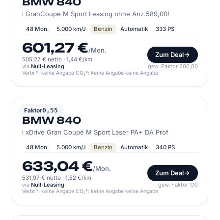
BMW 840
i GranCoupe M Sport Leasing ohne Anz.589,00!
48 Mon.
5.000 km/J
Benzin
Automatik
333 PS
601,27 €
/Mon.
Zum Deal
505,27 € netto
·
1,44 €/km
via
Null-Leasing
gew. Faktor 200,00
Verbr.*: keine Angabe CO₂*: keine Angabe keine Angabe
BMW
Faktor
0,55
BMW 840
i xDrive Gran Coupé M Sport Laser PA+ DA Prof
48 Mon.
5.000 km/J
Benzin
Automatik
340 PS
633,04 €
/Mon.
Zum Deal
531,97 € netto
·
1,52 €/km
via
Null-Leasing
gew. Faktor 1,10
Verbr.*: keine Angabe CO₂*: keine Angabe keine Angabe