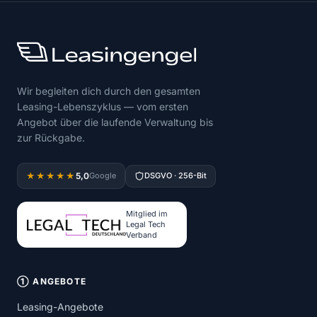
Wir begleiten dich durch den gesamten
Leasing-Lebenszyklus — vom ersten
Angebot über die laufende Verwaltung bis
zur Rückgabe.
5,0
★★★★★
Google
DSGVO · 256-Bit
Mitglied im
Legal Tech
Verband
① ANGEBOTE
Leasing-Angebote