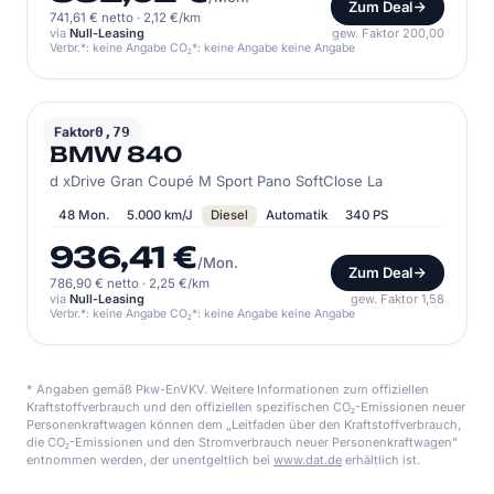
Zum Deal
741,61 € netto
·
2,12 €/km
via
Null-Leasing
gew. Faktor 200,00
Verbr.*: keine Angabe CO₂*: keine Angabe keine Angabe
BMW
Faktor
0,79
BMW 840
d xDrive Gran Coupé M Sport Pano SoftClose La
48 Mon.
5.000 km/J
Diesel
Automatik
340 PS
936,41 €
/Mon.
Zum Deal
786,90 € netto
·
2,25 €/km
via
Null-Leasing
gew. Faktor 1,58
Verbr.*: keine Angabe CO₂*: keine Angabe keine Angabe
* Angaben gemäß Pkw-EnVKV. Weitere Informationen zum offiziellen
Kraftstoffverbrauch und den offiziellen spezifischen CO₂-Emissionen neuer
Personenkraftwagen können dem „Leitfaden über den Kraftstoffverbrauch,
die CO₂-Emissionen und den Stromverbrauch neuer Personenkraftwagen"
entnommen werden, der unentgeltlich bei
www.dat.de
erhältlich ist.