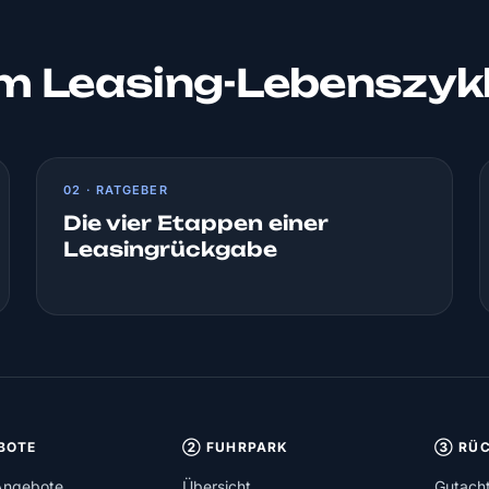
um Leasing-Lebenszyk
02 · RATGEBER
Die vier Etappen einer
Leasingrückgabe
BOTE
② FUHRPARK
③ RÜC
Angebote
Übersicht
Gutach