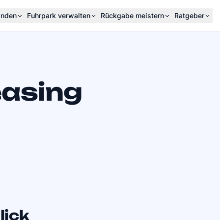
inden
Fuhrpark verwalten
Rückgabe meistern
Ratgeber
asing
lick