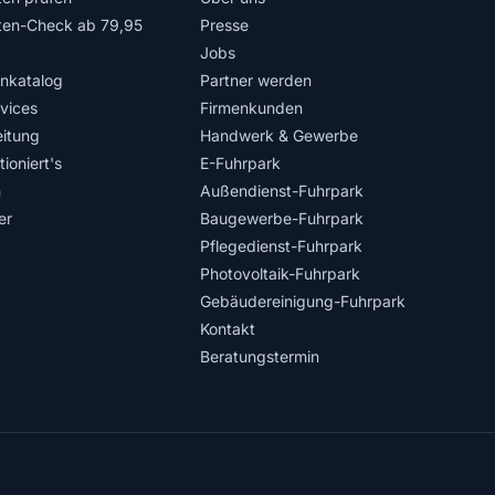
ten-Check ab 79,95
Presse
Jobs
nkatalog
Partner werden
rvices
Firmenkunden
itung
Handwerk & Gewerbe
ioniert's
E-Fuhrpark
n
Außendienst-Fuhrpark
er
Baugewerbe-Fuhrpark
Pflegedienst-Fuhrpark
Photovoltaik-Fuhrpark
Gebäudereinigung-Fuhrpark
Kontakt
Beratungstermin