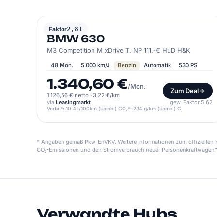
BMW
Faktor
2,81
BMW 630
M3 Competition M xDrive T. NP 111.-€ HuD H&K
48 Mon.
5.000 km/J
Benzin
Automatik
530 PS
1.340,60 €
/Mon.
Zum Deal
1.126,56 € netto
·
3,22 €/km
via
Leasingmarkt
gew. Faktor 5,62
Verbr.*: 10.4 l/100km (komb.) CO₂*: 234 g/km (komb.) G
* Angaben gemäß Pkw-EnVKV. Weitere Informationen zum offiziellen Kr
CO₂-Emissionen und den Stromverbrauch neuer Personenkraftwagen"
Verwandte Hubs