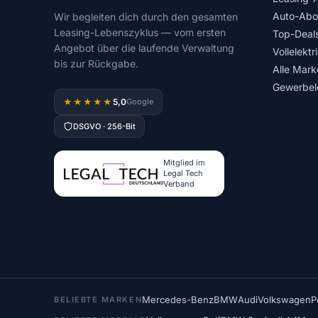
Auto-Abo
Wir begleiten dich durch den gesamten
Leasing-Lebenszyklus — vom ersten
Top-Deal
Angebot über die laufende Verwaltung
Vollelektr
bis zur Rückgabe.
Alle Mark
Gewerbel
5,0
★★★★★
Google
DSGVO · 256-Bit
Mitglied im
Legal Tech
Verband
Mercedes-Benz
BMW
Audi
Volkswagen
P
BELIEBTE MARKEN