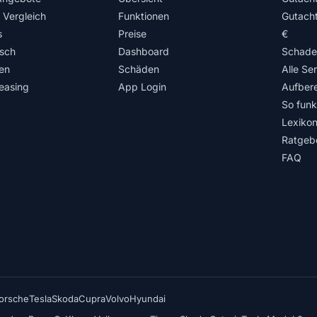
 Vergleich
Funktionen
Gutach
s
Preise
€
isch
Dashboard
Schade
en
Schäden
Alle Se
easing
App Login
Aufbere
So funkt
Lexiko
Ratgeb
FAQ
orsche
Tesla
Skoda
Cupra
Volvo
Hyundai