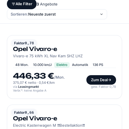
Alle Filter
3
Angebote
Sortieren:
OPEL
Faktor
0,78
Opel Vivaro-e
Vivaro-e 75 kWh XL Nav Kam SHZ LHZ
48 Mon.
10.000 km/J
Elektro
Automatik
136 PS
446,33 €
/Mon.
Zum Deal
375,07 € netto
·
0,54 €/km
via
Leasingmarkt
gew. Faktor 0,78
Verbr.*: keine Angabe A
OPEL
Faktor
0,66
Opel Vivaro-e
Electric Kastenwagen M ❗❗Bestellaktion❗❗