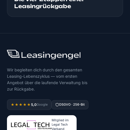
Leasingrückgabe
Wir begleiten dich durch den gesamten
Leasing-Lebenszyklus — vom ersten
Angebot über die laufende Verwaltung bis
zur Rückgabe.
5,0
★★★★★
Google
DSGVO · 256-Bit
Mitglied im
Legal Tech
Verband