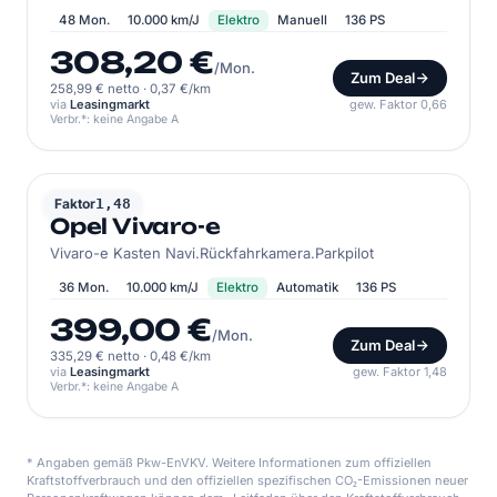
48 Mon.
10.000 km/J
Elektro
Manuell
136 PS
308,20 €
/Mon.
Zum Deal
258,99 € netto
·
0,37 €/km
via
Leasingmarkt
gew. Faktor 0,66
Verbr.*: keine Angabe A
OPEL
Faktor
1,48
Opel Vivaro-e
Vivaro-e Kasten Navi.Rückfahrkamera.Parkpilot
36 Mon.
10.000 km/J
Elektro
Automatik
136 PS
399,00 €
/Mon.
Zum Deal
335,29 € netto
·
0,48 €/km
via
Leasingmarkt
gew. Faktor 1,48
Verbr.*: keine Angabe A
* Angaben gemäß Pkw-EnVKV. Weitere Informationen zum offiziellen
Kraftstoffverbrauch und den offiziellen spezifischen CO₂-Emissionen neuer