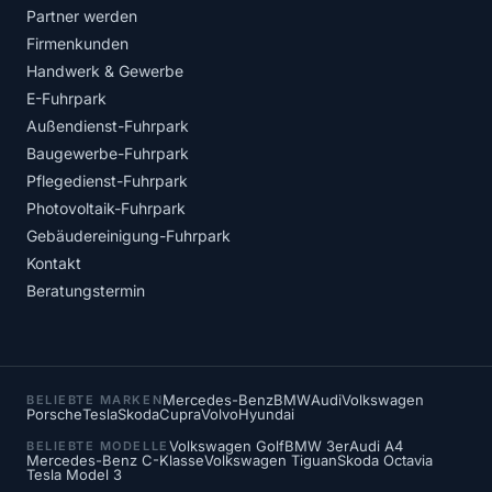
Partner werden
Firmenkunden
Handwerk & Gewerbe
E-Fuhrpark
Außendienst-Fuhrpark
Baugewerbe-Fuhrpark
Pflegedienst-Fuhrpark
Photovoltaik-Fuhrpark
Gebäudereinigung-Fuhrpark
Kontakt
Beratungstermin
Mercedes-Benz
BMW
Audi
Volkswagen
BELIEBTE MARKEN
Porsche
Tesla
Skoda
Cupra
Volvo
Hyundai
Volkswagen Golf
BMW 3er
Audi A4
BELIEBTE MODELLE
Mercedes-Benz C-Klasse
Volkswagen Tiguan
Skoda Octavia
Tesla Model 3