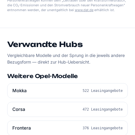
Personenkraftwagen können dem „Leitfaden über den Kraftstoffverbrauch,
die CO₂-Emissionen und den Stromverbrauch neuer Personenkraftwagen"
entnommen werden, der unentgeltlich bei
www.dat.de
erhältlich ist.
Verwandte Hubs
Vergleichbare Modelle und der Sprung in die jeweils andere
Bezugsform — direkt zur Hub-Uebersicht.
Weitere Opel-Modelle
Mokka
522 Leasingangebote
Corsa
472 Leasingangebote
Frontera
376 Leasingangebote