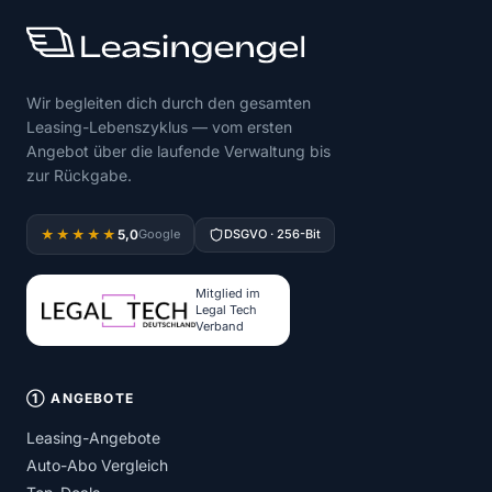
Wir begleiten dich durch den gesamten
Leasing-Lebenszyklus — vom ersten
Angebot über die laufende Verwaltung bis
zur Rückgabe.
5,0
★★★★★
Google
DSGVO · 256-Bit
Mitglied im
Legal Tech
Verband
① ANGEBOTE
Leasing-Angebote
Auto-Abo Vergleich