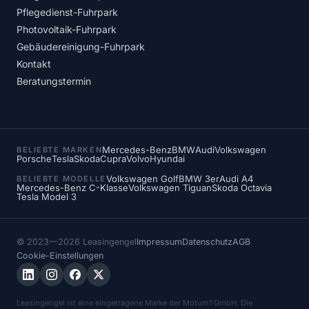
Pflegedienst-Fuhrpark
Photovoltaik-Fuhrpark
Gebäudereinigung-Fuhrpark
Kontakt
Beratungstermin
Mercedes-Benz
BMW
Audi
Volkswagen
BELIEBTE MARKEN
Porsche
Tesla
Skoda
Cupra
Volvo
Hyundai
Volkswagen Golf
BMW 3er
Audi A4
BELIEBTE MODELLE
Mercedes-Benz C-Klasse
Volkswagen Tiguan
Skoda Octavia
Tesla Model 3
© 2023—2026 Leasingengel
Impressum
Datenschutz
AGB
Cookie-Einstellungen
Leasingengel ist eine eingetragene Marke der Motum1 GmbH. Die