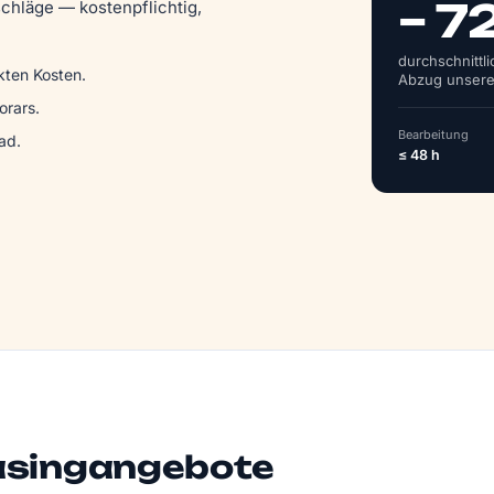
– 7
chläge — kostenpflichtig,
durchschnittl
kten Kosten.
Abzug unsere
rars.
Bearbeitung
ad.
≤ 48 h
asingangebote