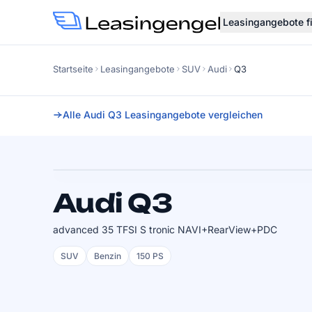
Leasingangebote f
Startseite
Leasingangebote
SUV
Audi
Q3
Alle Audi Q3 Leasingangebote vergleichen
Faktor
0.70
SOFORT VERFÜGBAR
Audi Q3
advanced 35 TFSI S tronic NAVI+RearView+PDC
SUV
Benzin
150 PS