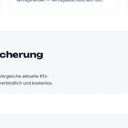
Vertragshändler — Vertragsabschluss läuft dort.
icherung
ergleiche aktuelle Kfz-
rbindlich und kostenlos.