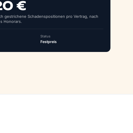
20 €
ich gestrichene Schadens­positionen pro Vertrag, nach
s Honorars.
Status
Festpreis