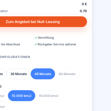
0 €
aktor
0.70
Zum Angebot bei Null-Leasing
Vermittlung
 bis Abschluss
Rückgabe-Service optional
ONFIGURATIONEN
te
36 Monate
48 Monate
60 Monate
g
m/J
10.000 km/J
15.000 km/J
m/J