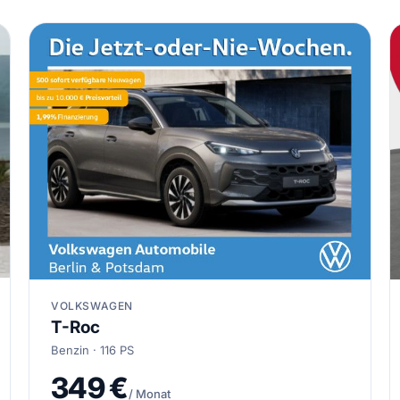
VOLKSWAGEN
T-Roc
Benzin · 116 PS
349 €
/ Monat