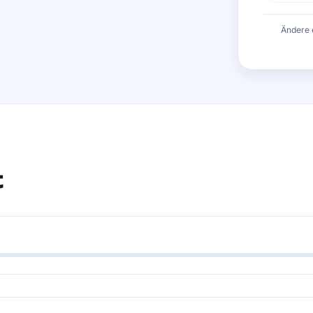
Ändere 
t