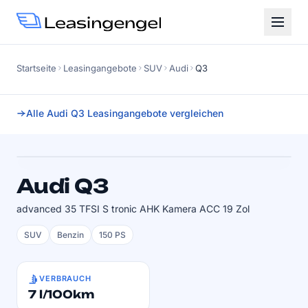
Startseite
Leasingangebote
SUV
Audi
Q3
Alle Audi Q3 Leasingangebote vergleichen
Faktor
0.62
SOFORT VERFÜGBAR
Audi Q3
advanced 35 TFSI S tronic AHK Kamera ACC 19 Zol
SUV
Benzin
150 PS
VERBRAUCH
7 l/100km