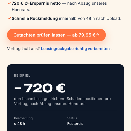
720 € Ø-Ersparnis netto
— nach Abzug unseres
Honorars.
Schnelle Rückmeldung
innerhalb von 48 h nach Upload.
Gutachten prüfen lassen — ab 79,95 €
Vertrag läuft aus?
Leasingrückgabe richtig vorbereiten
.
BEISPIEL
– 720 €
durchschnittlich gestrichene Schadens­positionen pro
Vertrag, nach Abzug unseres Honorars.
Bearbeitung
Status
≤ 48 h
Festpreis