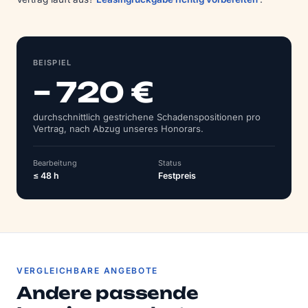
BEISPIEL
– 720 €
durchschnittlich gestrichene Schadens­positionen pro
Vertrag, nach Abzug unseres Honorars.
Bearbeitung
Status
≤ 48 h
Festpreis
VERGLEICHBARE ANGEBOTE
Andere passende