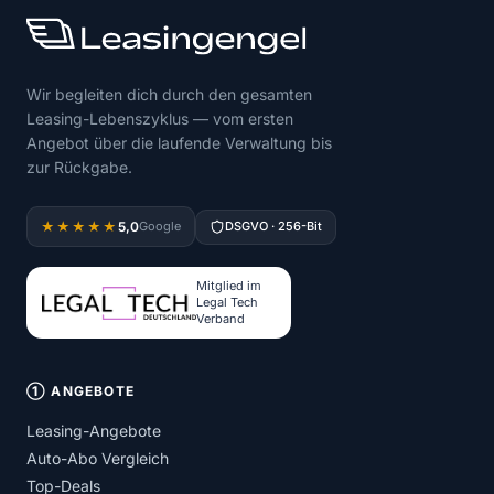
Wir begleiten dich durch den gesamten
Leasing-Lebenszyklus — vom ersten
Angebot über die laufende Verwaltung bis
zur Rückgabe.
5,0
★★★★★
Google
DSGVO · 256-Bit
Mitglied im
Legal Tech
Verband
① ANGEBOTE
Leasing-Angebote
Auto-Abo Vergleich
Top-Deals