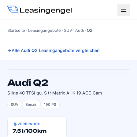
Startseite
Leasingangebote
SUV
Audi
Q2
Alle Audi Q2 Leasingangebote vergleichen
Faktor
1.03
SOFORT VERFÜGBAR
Audi Q2
S line 40 TFSI qu. S tr Matrix AHK 19 ACC Cam
SUV
Benzin
190 PS
VERBRAUCH
7.5 l/100km