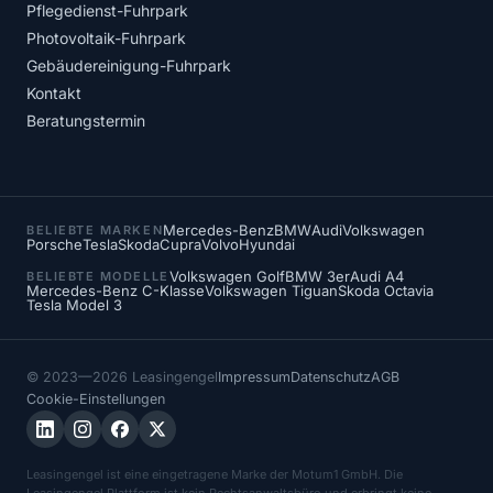
Pflegedienst-Fuhrpark
Photovoltaik-Fuhrpark
Gebäudereinigung-Fuhrpark
Kontakt
Beratungstermin
Mercedes-Benz
BMW
Audi
Volkswagen
BELIEBTE MARKEN
Porsche
Tesla
Skoda
Cupra
Volvo
Hyundai
Volkswagen Golf
BMW 3er
Audi A4
BELIEBTE MODELLE
Mercedes-Benz C-Klasse
Volkswagen Tiguan
Skoda Octavia
Tesla Model 3
© 2023—2026 Leasingengel
Impressum
Datenschutz
AGB
Cookie-Einstellungen
Leasingengel ist eine eingetragene Marke der Motum1 GmbH. Die