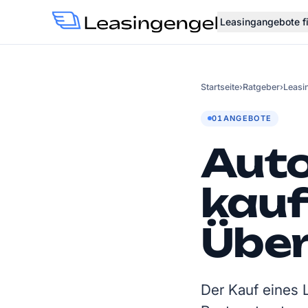
Leasingangebote f
Startseite
›
Ratgeber
›
Leasi
01
ANGEBOTE
Auto
kauf
Übe
Der Kauf eines 