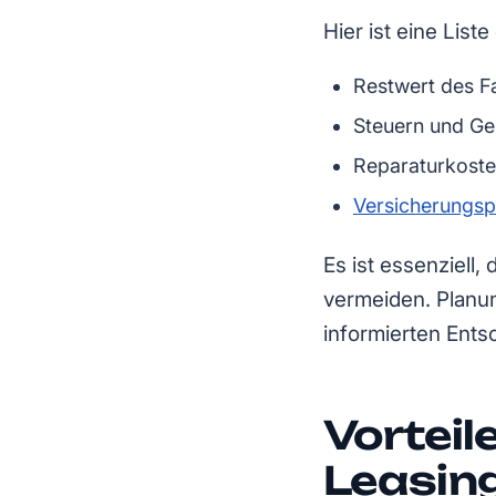
Hier ist eine List
Restwert des F
Steuern und G
Reparaturkost
Versicherungs
Es ist essenziell
vermeiden. Planun
informierten Ents
Vorteil
Leasing