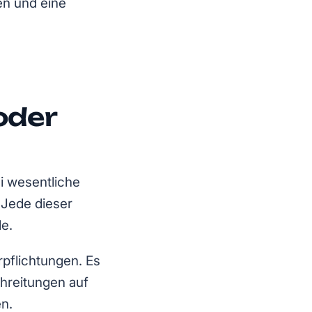
en und eine
oder
i wesentliche
 Jede dieser
le.
rpflichtungen. Es
hreitungen auf
en.