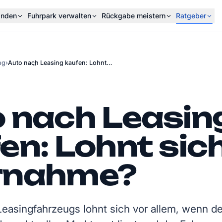
inden
Fuhrpark verwalten
Rückgabe meistern
Ratgeber
ng
›
Auto nach Leasing kaufen: Lohnt
sich die Übernahme?
 nach Leasin
en: Lohnt sich
rnahme?
Leasingfahrzeugs lohnt sich vor allem, wenn de