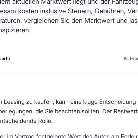
dem aktuellen Marktwert liegt und der Fahrzeug
Gesamtkosten inklusive Steuern, Gebühren, Ve
aturen, vergleichen Sie den Marktwert und las
nspizieren.
perte
10. Feb
 Leasing zu kaufen, kann eine kluge Entscheidung 
 Überlegungen, die Sie beachten sollten. Der Restwe
entscheidende Rolle.
der im Vertrag festgelegte Wert des Autos am Ende 