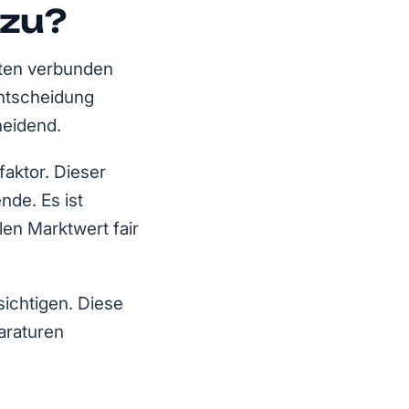
 zu?
sten verbunden
Entscheidung
heidend.
faktor. Dieser
de. Es ist
len Marktwert fair
ichtigen. Diese
araturen