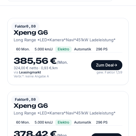
XPENG
Faktor
0,80
Xpeng G6
Long Range *LED*Kamera*Navi*451kW Ladeleistung*
60 Mon.
5.000 km/J
Elektro
Automatik
296 PS
385,56 €
/Mon.
Zum Deal
324,00 € netto
·
0,93 €/km
via
Leasingmarkt
gew. Faktor 1,59
Verbr.*: keine Angabe A
XPENG
Faktor
0,80
Xpeng G6
Long Range *LED*Kamera*Navi*451kW Ladeleistung*
60 Mon.
5.000 km/J
Elektro
Automatik
296 PS
378,42 €
/Mon.