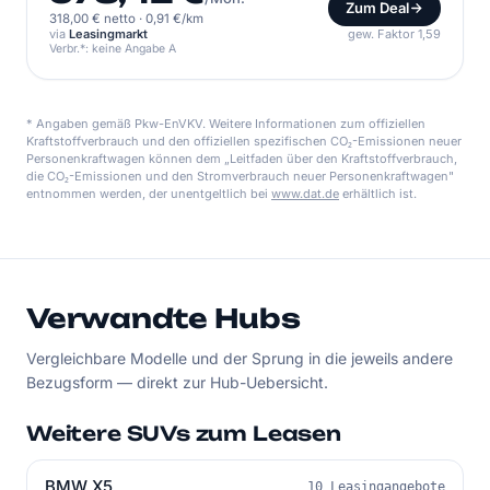
Zum Deal
318,00 € netto
·
0,91 €/km
via
Leasingmarkt
gew. Faktor 1,59
Verbr.*: keine Angabe A
* Angaben gemäß Pkw-EnVKV. Weitere Informationen zum offiziellen
Kraftstoffverbrauch und den offiziellen spezifischen CO₂-Emissionen neuer
Personenkraftwagen können dem „Leitfaden über den Kraftstoffverbrauch,
die CO₂-Emissionen und den Stromverbrauch neuer Personenkraftwagen"
entnommen werden, der unentgeltlich bei
www.dat.de
erhältlich ist.
Verwandte Hubs
Vergleichbare Modelle und der Sprung in die jeweils andere
Bezugsform — direkt zur Hub-Uebersicht.
Weitere SUVs zum Leasen
BMW X5
10 Leasingangebote