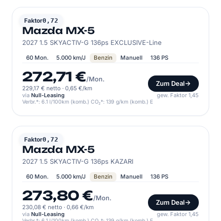
MAZDA
Faktor
0,72
Mazda MX-5
2027 1.5 SKYACTIV-G 136ps EXCLUSIVE-Line
60 Mon.
5.000 km/J
Benzin
Manuell
136 PS
272,71 €
/Mon.
Zum Deal
229,17 € netto
·
0,65 €/km
via
Null-Leasing
gew. Faktor 1,45
Verbr.*: 6.1 l/100km (komb.) CO₂*: 139 g/km (komb.) E
MAZDA
Faktor
0,72
Mazda MX-5
2027 1.5 SKYACTIV-G 136ps KAZARI
60 Mon.
5.000 km/J
Benzin
Manuell
136 PS
273,80 €
/Mon.
Zum Deal
230,08 € netto
·
0,66 €/km
via
Null-Leasing
gew. Faktor 1,45
Verbr.*: 6.1 l/100km (komb.) CO₂*: 139 g/km (komb.) E