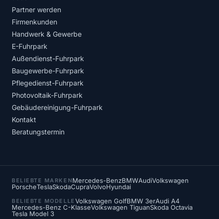
Partner werden
Firmenkunden
Handwerk & Gewerbe
E-Fuhrpark
Außendienst-Fuhrpark
Baugewerbe-Fuhrpark
Pflegedienst-Fuhrpark
Photovoltaik-Fuhrpark
Gebäudereinigung-Fuhrpark
Kontakt
Beratungstermin
Mercedes-Benz
BMW
Audi
Volkswagen
BELIEBTE MARKEN
Porsche
Tesla
Skoda
Cupra
Volvo
Hyundai
Volkswagen Golf
BMW 3er
Audi A4
BELIEBTE MODELLE
Mercedes-Benz C-Klasse
Volkswagen Tiguan
Skoda Octavia
Tesla Model 3