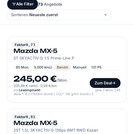
Alle Filter
73
Angebote
Sortieren:
MAZDA
Faktor
0,73
Mazda MX-5
ST SKYACTIV-G 1.5 Prime-Line P
60 Mon.
5.000 km/J
Benzin
Manuell
131 PS
245,00 €
/Mon.
Zum Deal
205,88 € netto
·
0,59 €/km
via
Leasingmarkt
gew. Faktor 1,45
Verbr.*: 6.2 l/100km (komb.) CO₂*: 138 g/km (komb.) E
MAZDA
Faktor
0,81
Mazda MX-5
2ST 1.5L SKYACTIV-G 136ps 6MT RWD Kazari