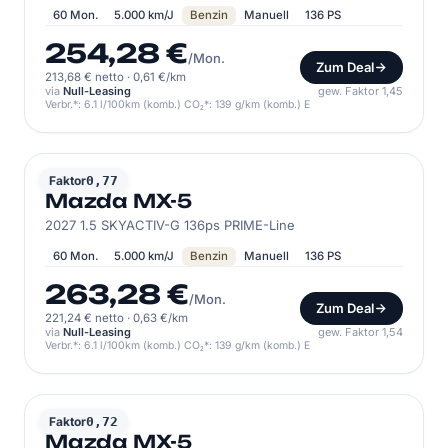
60 Mon.
5.000 km/J
Benzin
Manuell
136 PS
254,28 €
/Mon.
Zum Deal
213,68 € netto
·
0,61 €/km
via
Null-Leasing
gew. Faktor 1,45
Verbr.*: 6.1 l/100km (komb.) CO₂*: 139 g/km (komb.) E
MAZDA
Faktor
0,77
Mazda MX-5
2027 1.5 SKYACTIV-G 136ps PRIME-Line
60 Mon.
5.000 km/J
Benzin
Manuell
136 PS
263,28 €
/Mon.
Zum Deal
221,24 € netto
·
0,63 €/km
via
Null-Leasing
gew. Faktor 1,54
Verbr.*: 6.1 l/100km (komb.) CO₂*: 139 g/km (komb.) E
MAZDA
Faktor
0,72
Mazda MX-5