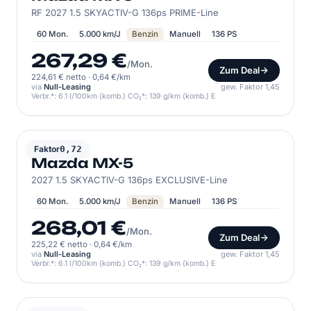
RF 2027 1.5 SKYACTIV-G 136ps PRIME-Line
60 Mon.
5.000 km/J
Benzin
Manuell
136 PS
267,29 €
/Mon.
Zum Deal
224,61 € netto
·
0,64 €/km
via
Null-Leasing
gew. Faktor 1,45
Verbr.*: 6.1 l/100km (komb.) CO₂*: 139 g/km (komb.) E
MAZDA
Faktor
0,72
Mazda MX-5
2027 1.5 SKYACTIV-G 136ps EXCLUSIVE-Line
60 Mon.
5.000 km/J
Benzin
Manuell
136 PS
268,01 €
/Mon.
Zum Deal
225,22 € netto
·
0,64 €/km
via
Null-Leasing
gew. Faktor 1,45
Verbr.*: 6.1 l/100km (komb.) CO₂*: 139 g/km (komb.) E