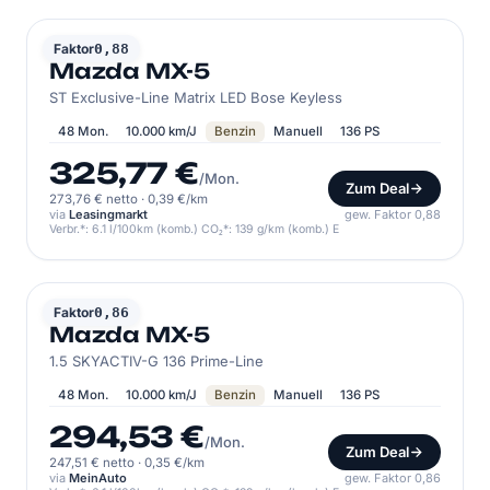
MAZDA
Faktor
0,88
Mazda MX-5
ST Exclusive-Line Matrix LED Bose Keyless
48 Mon.
10.000 km/J
Benzin
Manuell
136 PS
325,77 €
/Mon.
Zum Deal
273,76 € netto
·
0,39 €/km
via
Leasingmarkt
gew. Faktor 0,88
Verbr.*: 6.1 l/100km (komb.) CO₂*: 139 g/km (komb.) E
MAZDA
Faktor
0,86
Mazda MX-5
1.5 SKYACTIV-G 136 Prime-Line
48 Mon.
10.000 km/J
Benzin
Manuell
136 PS
294,53 €
/Mon.
Zum Deal
247,51 € netto
·
0,35 €/km
via
MeinAuto
gew. Faktor 0,86