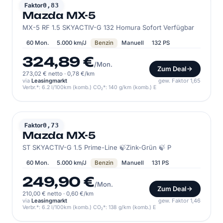
MAZDA
Faktor
0,83
Mazda MX-5
MX-5 RF 1.5 SKYACTIV-G 132 Homura Sofort Verfügbar
60 Mon.
5.000 km/J
Benzin
Manuell
132 PS
324,89 €
/Mon.
Zum Deal
273,02 € netto
·
0,78 €/km
via
Leasingmarkt
gew. Faktor 1,65
Verbr.*: 6.2 l/100km (komb.) CO₂*: 140 g/km (komb.) E
MAZDA
Faktor
0,73
Mazda MX-5
ST SKYACTIV-G 1.5 Prime-Line 🍃Zink-Grün 🍃 P
60 Mon.
5.000 km/J
Benzin
Manuell
131 PS
249,90 €
/Mon.
Zum Deal
210,00 € netto
·
0,60 €/km
via
Leasingmarkt
gew. Faktor 1,46
Verbr.*: 6.2 l/100km (komb.) CO₂*: 138 g/km (komb.) E