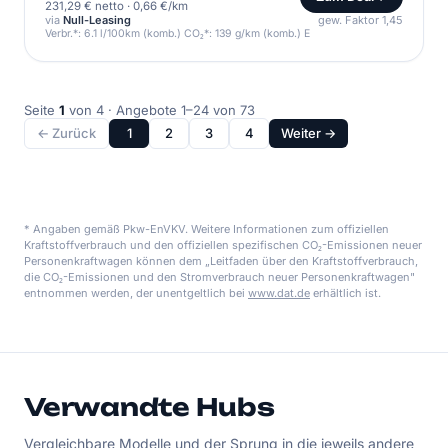
231,29 € netto
·
0,66 €/km
via
Null-Leasing
gew. Faktor 1,45
Verbr.*: 6.1 l/100km (komb.) CO₂*: 139 g/km (komb.) E
Seite
1
von 4 · Angebote 1–24 von 73
← Zurück
1
2
3
4
Weiter →
* Angaben gemäß Pkw-EnVKV. Weitere Informationen zum offiziellen
Kraftstoffverbrauch und den offiziellen spezifischen CO₂-Emissionen neuer
Personenkraftwagen können dem „Leitfaden über den Kraftstoffverbrauch,
die CO₂-Emissionen und den Stromverbrauch neuer Personenkraftwagen"
entnommen werden, der unentgeltlich bei
www.dat.de
erhältlich ist.
Verwandte Hubs
Vergleichbare Modelle und der Sprung in die jeweils andere