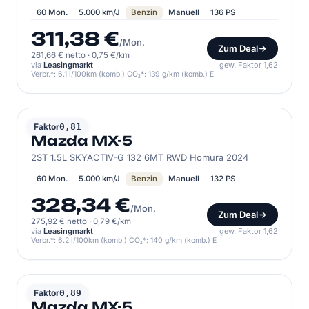
60 Mon.
5.000 km/J
Benzin
Manuell
136 PS
311,38 €
/Mon.
Zum Deal
261,66 € netto
·
0,75 €/km
via
Leasingmarkt
gew. Faktor 1,62
Verbr.*: 6.1 l/100km (komb.) CO₂*: 139 g/km (komb.) E
MAZDA
Faktor
0,81
Mazda MX-5
2ST 1.5L SKYACTIV-G 132 6MT RWD Homura 2024
60 Mon.
5.000 km/J
Benzin
Manuell
132 PS
328,34 €
/Mon.
Zum Deal
275,92 € netto
·
0,79 €/km
via
Leasingmarkt
gew. Faktor 1,62
Verbr.*: 6.2 l/100km (komb.) CO₂*: 140 g/km (komb.) E
MAZDA
Faktor
0,89
Mazda MX-5