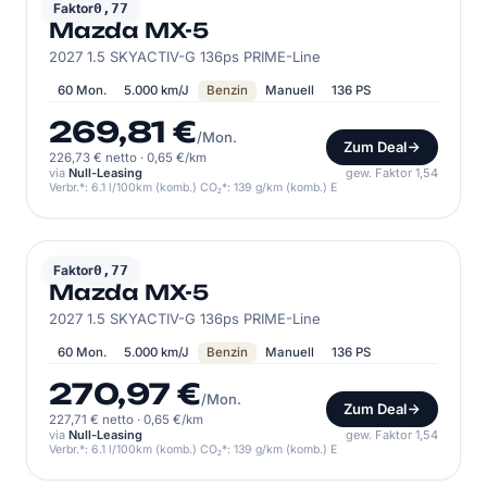
MAZDA
Faktor
0,77
Mazda MX-5
2027 1.5 SKYACTIV-G 136ps PRIME-Line
60 Mon.
5.000 km/J
Benzin
Manuell
136 PS
269,81 €
/Mon.
Zum Deal
226,73 € netto
·
0,65 €/km
via
Null-Leasing
gew. Faktor 1,54
Verbr.*: 6.1 l/100km (komb.) CO₂*: 139 g/km (komb.) E
MAZDA
Faktor
0,77
Mazda MX-5
2027 1.5 SKYACTIV-G 136ps PRIME-Line
60 Mon.
5.000 km/J
Benzin
Manuell
136 PS
270,97 €
/Mon.
Zum Deal
227,71 € netto
·
0,65 €/km
via
Null-Leasing
gew. Faktor 1,54
Verbr.*: 6.1 l/100km (komb.) CO₂*: 139 g/km (komb.) E