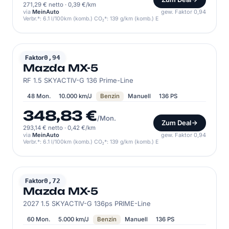
271,29 € netto
·
0,39 €/km
via
MeinAuto
gew. Faktor 0,94
Verbr.*: 6.1 l/100km (komb.) CO₂*: 139 g/km (komb.) E
MAZDA
Faktor
0,94
Mazda MX-5
RF 1.5 SKYACTIV-G 136 Prime-Line
48 Mon.
10.000 km/J
Benzin
Manuell
136 PS
348,83 €
/Mon.
Zum Deal
293,14 € netto
·
0,42 €/km
via
MeinAuto
gew. Faktor 0,94
Verbr.*: 6.1 l/100km (komb.) CO₂*: 139 g/km (komb.) E
MAZDA
Faktor
0,72
Mazda MX-5
2027 1.5 SKYACTIV-G 136ps PRIME-Line
60 Mon.
5.000 km/J
Benzin
Manuell
136 PS