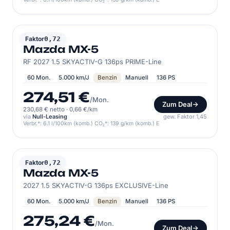
MAZDA
Faktor
0,72
Mazda MX-5
RF 2027 1.5 SKYACTIV-G 136ps PRIME-Line
60 Mon.
5.000 km/J
Benzin
Manuell
136 PS
274,51 €
/Mon.
Zum Deal
230,68 € netto
·
0,66 €/km
via
Null-Leasing
gew. Faktor 1,45
Verbr.*: 6.1 l/100km (komb.) CO₂*: 139 g/km (komb.) E
MAZDA
Faktor
0,72
Mazda MX-5
2027 1.5 SKYACTIV-G 136ps EXCLUSIVE-Line
60 Mon.
5.000 km/J
Benzin
Manuell
136 PS
275,24 €
/Mon.
Zum Deal