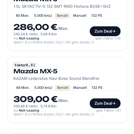
1.5L SKYACTIV-G 132 6MT RWD Homura BOSE+SHZ
60 Mon.
5.000 km/J
Benzin
Manuell
132 PS
286,00 €
/Mon.
Zum Deal
240,34 € netto
·
0,69 €/km
via
Null-Leasing
gew. Faktor 1,79
Verbr.*: 6.2 l/100km (komb.) CO₂*: 140 g/km (komb.) E
MAZDA
Faktor
0,81
Mazda MX-5
KAZARI Ledersitze Navi Bose Sound Blendfrei
48 Mon.
5.000 km/J
Benzin
Manuell
132 PS
309,00 €
/Mon.
Zum Deal
259,66 € netto
·
0,74 €/km
via
Null-Leasing
gew. Faktor 1,61
Verbr.*: 6.2 l/100km (komb.) CO₂*: 140 g/km (komb.) E