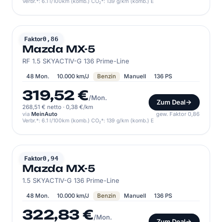
Verbr.*: 6.1 l/100km (komb.) CO₂*: 139 g/km (komb.) E
MAZDA
Faktor
0,86
Mazda MX-5
RF 1.5 SKYACTIV-G 136 Prime-Line
48 Mon.
10.000 km/J
Benzin
Manuell
136 PS
319,52 €
/Mon.
Zum Deal
268,51 € netto
·
0,38 €/km
via
MeinAuto
gew. Faktor 0,86
Verbr.*: 6.1 l/100km (komb.) CO₂*: 139 g/km (komb.) E
MAZDA
Faktor
0,94
Mazda MX-5
1.5 SKYACTIV-G 136 Prime-Line
48 Mon.
10.000 km/J
Benzin
Manuell
136 PS
322,83 €
/Mon.
Zum Deal