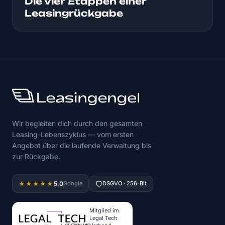
Die vier Etappen einer
Leasingrückgabe
Wir begleiten dich durch den gesamten
Leasing-Lebenszyklus — vom ersten
Angebot über die laufende Verwaltung bis
zur Rückgabe.
5,0
★★★★★
Google
DSGVO · 256-Bit
Mitglied im
Legal Tech