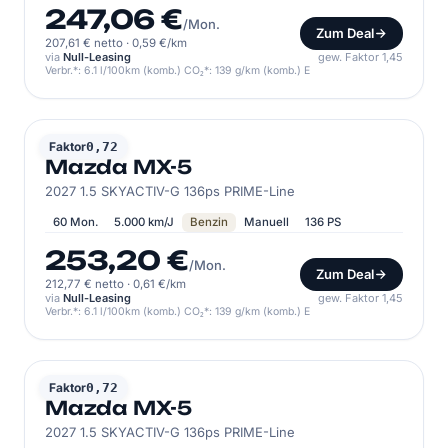
247,06 €
/Mon.
Zum Deal
207,61 € netto
·
0,59 €/km
via
Null-Leasing
gew. Faktor 1,45
Verbr.*: 6.1 l/100km (komb.) CO₂*: 139 g/km (komb.) E
MAZDA
Faktor
0,72
Mazda MX-5
2027 1.5 SKYACTIV-G 136ps PRIME-Line
60 Mon.
5.000 km/J
Benzin
Manuell
136 PS
253,20 €
/Mon.
Zum Deal
212,77 € netto
·
0,61 €/km
via
Null-Leasing
gew. Faktor 1,45
Verbr.*: 6.1 l/100km (komb.) CO₂*: 139 g/km (komb.) E
MAZDA
Faktor
0,72
Mazda MX-5
2027 1.5 SKYACTIV-G 136ps PRIME-Line