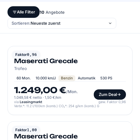
Alle Filter
10
Angebote
Sortieren:
MASERATI
Faktor
0,96
Maserati Grecale
Trofeo
60 Mon.
10.000 km/J
Benzin
Automatik
530 PS
1.249,00 €
/Mon.
Zum Deal
1.049,58 € netto
·
1,50 €/km
via
Leasingmarkt
gew. Faktor 0,96
Verbr.*: 11.2 l/100km (komb.) CO₂*: 254 g/km (komb.) G
MASERATI
Faktor
1,00
Maserati Grecale