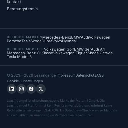
Kontakt
Beratungstermin
Mercedes-Benz
BMW
Audi
Volkswagen
BELIEBTE MARKEN
Porsche
Tesla
Skoda
Cupra
Volvo
Hyundai
Volkswagen Golf
BMW 3er
Audi A4
BELIEBTE MODELLE
Mercedes-Benz C-Klasse
Volkswagen Tiguan
Skoda Octavia
Tesla Model 3
© 2023—2026 Leasingengel
Impressum
Datenschutz
AGB
Cookie-Einstellungen
Leasingengel ist eine eingetragene Marke der Motum1 GmbH. Die
Leasingengel Plattform ist kein Rechtsanwaltsbüro und erbringt keine
Rechtsdienstleistungen i.S.d. RDG. Im Gutachten-Check werden Mandate
ausschließlich an unabhängige Partneranwälte vermittelt.