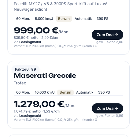
Facelift MY27 / V6 & 390PS Sport trifft auf Luxus!
Neuwagenaktion!
60 Mon.
5.000 km/J
Benzin
Automatik
390 PS
999,00 €
/Mon.
Zum Deal
839,50 € netto
·
2,40 €/km
via
Leasingmarkt
gew. Faktor 2,00
Verbr.*: 11.2 l/100km (komb.) CO₂*: 254 g/km (komb.) G
MASERATI
Faktor
0,99
Maserati Grecale
Trofeo
60 Mon.
10.000 km/J
Benzin
Automatik
530 PS
1.279,00 €
/Mon.
Zum Deal
1.074,79 € netto
·
1,53 €/km
via
Leasingmarkt
gew. Faktor 0,99
Verbr.*: 11.2 l/100km (komb.) CO₂*: 254 g/km (komb.) G