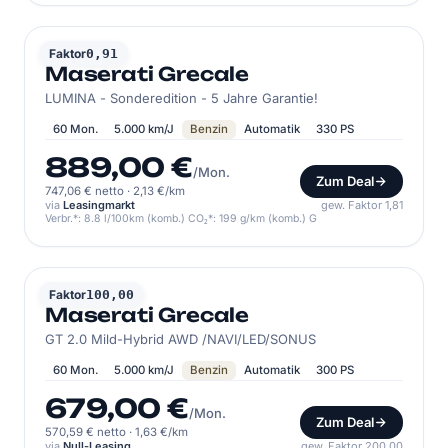
MASERATI
Faktor
0,91
Maserati Grecale
LUMINA - Sonderedition - 5 Jahre Garantie!
60 Mon.
5.000 km/J
Benzin
Automatik
330 PS
889,00 €
/Mon.
Zum Deal
747,06 € netto
·
2,13 €/km
via
Leasingmarkt
gew. Faktor 1,81
Verbr.*: 8.8 l/100km (komb.) CO₂*: 199 g/km (komb.) G
MASERATI
Faktor
100,00
Maserati Grecale
GT 2.0 Mild-Hybrid AWD /NAVI/LED/SONUS
60 Mon.
5.000 km/J
Benzin
Automatik
300 PS
679,00 €
/Mon.
Zum Deal
570,59 € netto
·
1,63 €/km
via
Null-Leasing
gew. Faktor 200,00