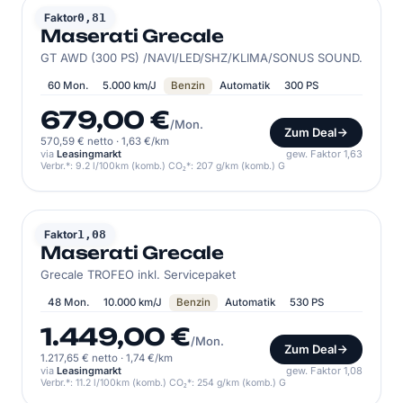
MASERATI
Faktor
0,81
Maserati Grecale
GT AWD (300 PS) /NAVI/LED/SHZ/KLIMA/SONUS SOUND.
60 Mon.
5.000 km/J
Benzin
Automatik
300 PS
679,00 €
/Mon.
Zum Deal
570,59 € netto
·
1,63 €/km
via
Leasingmarkt
gew. Faktor 1,63
Verbr.*: 9.2 l/100km (komb.) CO₂*: 207 g/km (komb.) G
MASERATI
Faktor
1,08
Maserati Grecale
Grecale TROFEO inkl. Servicepaket
48 Mon.
10.000 km/J
Benzin
Automatik
530 PS
1.449,00 €
/Mon.
Zum Deal
1.217,65 € netto
·
1,74 €/km
via
Leasingmarkt
gew. Faktor 1,08
Verbr.*: 11.2 l/100km (komb.) CO₂*: 254 g/km (komb.) G