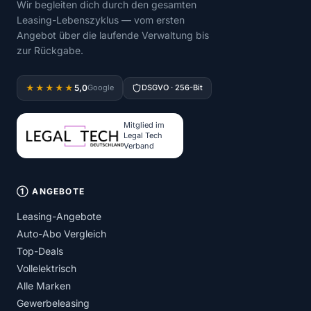
Wir begleiten dich durch den gesamten
Leasing-Lebenszyklus — vom ersten
Angebot über die laufende Verwaltung bis
zur Rückgabe.
5,0
★★★★★
Google
DSGVO · 256-Bit
Mitglied im
Legal Tech
Verband
① ANGEBOTE
Leasing-Angebote
Auto-Abo Vergleich
Top-Deals
Vollelektrisch
Alle Marken
Gewerbeleasing