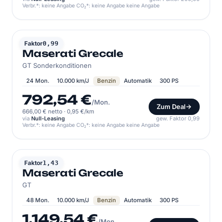
Verbr.*: keine Angabe CO₂*: keine Angabe keine Angabe
MASERATI
Faktor
0,99
Maserati Grecale
GT Sonderkonditionen
24 Mon.
10.000 km/J
Benzin
Automatik
300 PS
792,54 €
/Mon.
Zum Deal
666,00 € netto
·
0,95 €/km
via
Null-Leasing
gew. Faktor 0,99
Verbr.*: keine Angabe CO₂*: keine Angabe keine Angabe
MASERATI
Faktor
1,43
Maserati Grecale
GT
48 Mon.
10.000 km/J
Benzin
Automatik
300 PS
1.149,54 €
/Mon.