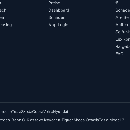
s
Preise
€
isch
Dashboard
Schade
en
Schäden
Alle Se
easing
App Login
Aufbere
So funkt
Lexiko
Ratgeb
FAQ
orsche
Tesla
Skoda
Cupra
Volvo
Hyundai
cedes-Benz C-Klasse
Volkswagen Tiguan
Skoda Octavia
Tesla Model 3