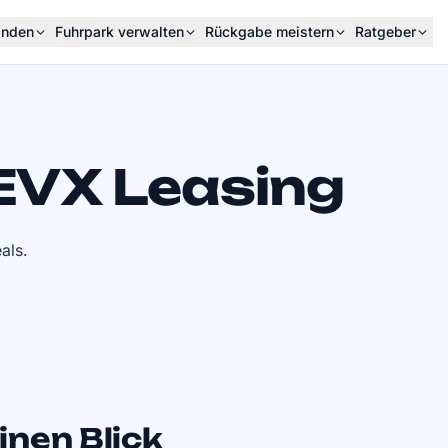
inden
Fuhrpark verwalten
Rückgabe meistern
Ratgeber
EVX Leasing
als.
inen Blick