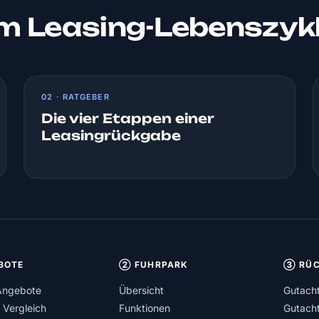
um Leasing-Lebenszyk
02 · RATGEBER
Die vier Etappen einer
Leasingrückgabe
BOTE
② FUHRPARK
③ RÜC
Angebote
Übersicht
Gutach
 Vergleich
Funktionen
Gutach