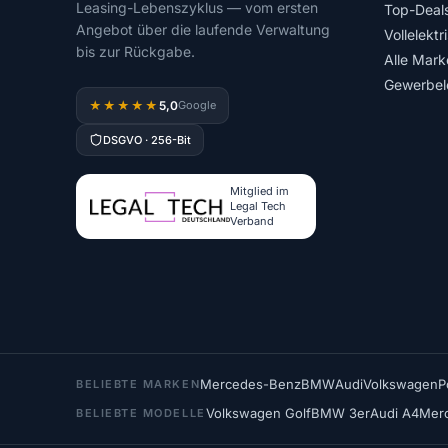
Leasing-Lebenszyklus — vom ersten
Top-Deal
Angebot über die laufende Verwaltung
Vollelektr
bis zur Rückgabe.
Alle Mark
Gewerbel
5,0
★★★★★
Google
DSGVO · 256-Bit
Mitglied im
Legal Tech
Verband
Mercedes-Benz
BMW
Audi
Volkswagen
P
BELIEBTE MARKEN
Volkswagen Golf
BMW 3er
Audi A4
Mer
BELIEBTE MODELLE