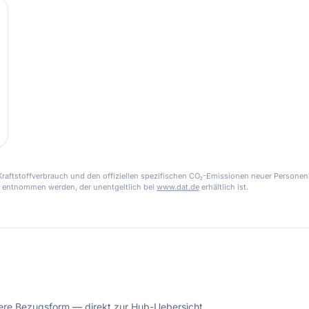
aftstoffverbrauch und den offiziellen spezifischen CO₂-Emissionen neuer Personen
 entnommen werden, der unentgeltlich bei
www.dat.de
erhältlich ist.
dere Bezugsform — direkt zur Hub-Uebersicht.