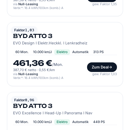
387,39 € netto
·
0,55 €/km
via
Null-Leasing
gew. Faktor 1,35
Verbr.*: 16.4 kWh/100km (komb.) A
BYD
Faktor
1,03
BYD ATTO 3
EVO Design I Elektr.Heckkl. I Lenkradheiz
60 Mon.
10.000 km/J
Elektro
Automatik
313 PS
461,36 €
/Mon.
Zum Deal
387,70 € netto
·
0,55 €/km
via
Null-Leasing
gew. Faktor 1,03
Verbr.*: 16.4 kWh/100km (komb.) A
BYD
Faktor
0,96
BYD ATTO 3
EVO Excellence I Head-Up I Panorama I Nav
60 Mon.
10.000 km/J
Elektro
Automatik
449 PS