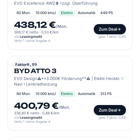
EVO Excellence AWD🔋⚡zzgl. Überführung
60 Mon.
10.000 km/J
Elektro
Automatik
449 PS
438,12 €
/Mon.
Zum Deal
368,17 € netto
·
0,53 €/km
via
Leasingmarkt
gew. Faktor 0,85
Verbr.*: keine Angabe A
BYD
Faktor
0,89
BYD ATTO 3
EVO Design⚠️**3.000€ Förderung**⚠️ | Elektr.Heckkl. I
Navi I Lenkradheizung
60 Mon.
10.000 km/J
Elektro
Automatik
313 PS
400,79 €
/Mon.
Zum Deal
336,80 € netto
·
0,48 €/km
via
Leasingmarkt
gew. Faktor 0,89
Verbr.*: keine Angabe A