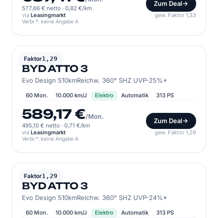
Zum Deal
577,66 € netto
·
0,82 €/km
via
Leasingmarkt
gew. Faktor 1,33
Verbr.*: keine Angabe A
BYD
Faktor
1,29
BYD ATTO 3
Evo Design 510kmReichw. 360° SHZ UVP-25%*
60 Mon.
10.000 km/J
Elektro
Automatik
313 PS
589,17 €
/Mon.
Zum Deal
495,10 € netto
·
0,71 €/km
via
Leasingmarkt
gew. Faktor 1,29
Verbr.*: keine Angabe A
BYD
Faktor
1,29
BYD ATTO 3
Evo Design 510kmReichw. 360° SHZ UVP-24%*
60 Mon.
10.000 km/J
Elektro
Automatik
313 PS