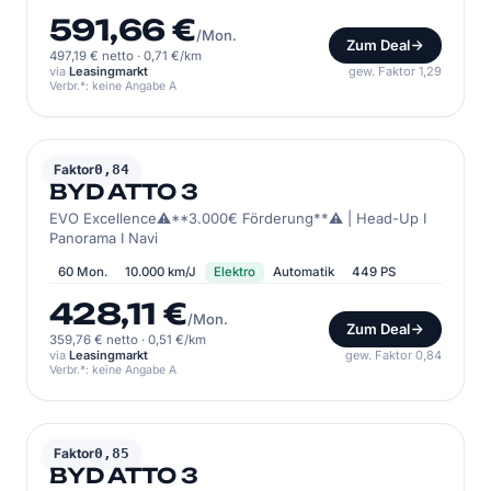
591,66 €
/Mon.
Zum Deal
497,19 € netto
·
0,71 €/km
via
Leasingmarkt
gew. Faktor 1,29
Verbr.*: keine Angabe A
BYD
Faktor
0,84
BYD ATTO 3
EVO Excellence⚠️**3.000€ Förderung**⚠️ | Head-Up I
Panorama I Navi
60 Mon.
10.000 km/J
Elektro
Automatik
449 PS
428,11 €
/Mon.
Zum Deal
359,76 € netto
·
0,51 €/km
via
Leasingmarkt
gew. Faktor 0,84
Verbr.*: keine Angabe A
BYD
Faktor
0,85
BYD ATTO 3