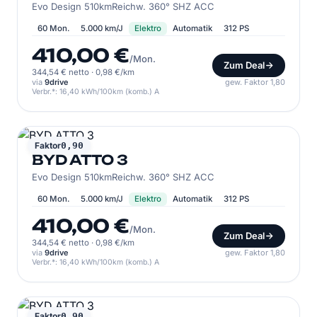
Evo Design 510kmReichw. 360° SHZ ACC
60 Mon.
5.000 km/J
Elektro
Automatik
312 PS
410,00 €
/Mon.
Zum Deal
344,54 € netto
·
0,98 €/km
via
9drive
gew. Faktor 1,80
Verbr.*: 16,40 kWh/100km (komb.) A
BYD
Faktor
0,90
BYD ATTO 3
Evo Design 510kmReichw. 360° SHZ ACC
60 Mon.
5.000 km/J
Elektro
Automatik
312 PS
410,00 €
/Mon.
Zum Deal
344,54 € netto
·
0,98 €/km
via
9drive
gew. Faktor 1,80
Verbr.*: 16,40 kWh/100km (komb.) A
BYD
Faktor
0,90