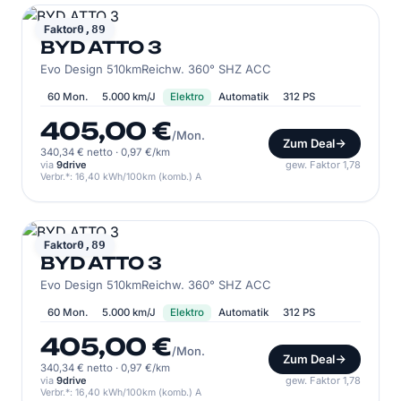
BYD
Faktor
0,89
BYD ATTO 3
Evo Design 510kmReichw. 360° SHZ ACC
60 Mon.
5.000 km/J
Elektro
Automatik
312 PS
405,00 €
/Mon.
Zum Deal
340,34 € netto
·
0,97 €/km
via
9drive
gew. Faktor 1,78
Verbr.*: 16,40 kWh/100km (komb.) A
BYD
Faktor
0,89
BYD ATTO 3
Evo Design 510kmReichw. 360° SHZ ACC
60 Mon.
5.000 km/J
Elektro
Automatik
312 PS
405,00 €
/Mon.
Zum Deal
340,34 € netto
·
0,97 €/km
via
9drive
gew. Faktor 1,78
Verbr.*: 16,40 kWh/100km (komb.) A