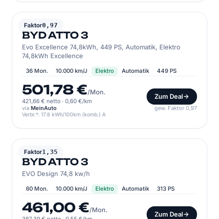
BYD
Faktor
0,97
BYD ATTO 3
Evo Excellence 74,8kWh, 449 PS, Automatik, Elektro
74,8kWh Excellence
36 Mon.
10.000 km/J
Elektro
Automatik
449 PS
501,78 €
/Mon.
Zum Deal
421,66 € netto
·
0,60 €/km
via
MeinAuto
gew. Faktor 0,97
Verbr.*: 17.8 kWh/100km (komb.) A
BYD
Faktor
1,35
BYD ATTO 3
EVO Design 74,8 kw/h
60 Mon.
10.000 km/J
Elektro
Automatik
313 PS
461,00 €
/Mon.
Zum Deal