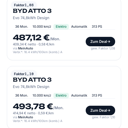
BYD
Faktor
1,08
BYD ATTO 3
Evo 74,8kWh Design
36 Mon.
10.000 km/J
Elektro
Automatik
313 PS
487,12 €
/Mon.
Zum Deal
409,34 € netto
·
0,58 €/km
via
MeinAuto
gew. Faktor 1,08
Verbr.*: 16.4 kWh/100km (komb.) A
BYD
Faktor
1,10
BYD ATTO 3
Evo 74,8kWh Design
36 Mon.
10.000 km/J
Elektro
Automatik
313 PS
493,78 €
/Mon.
Zum Deal
414,94 € netto
·
0,59 €/km
via
MeinAuto
gew. Faktor 1,10
Verbr.*: 16.4 kWh/100km (komb.) A