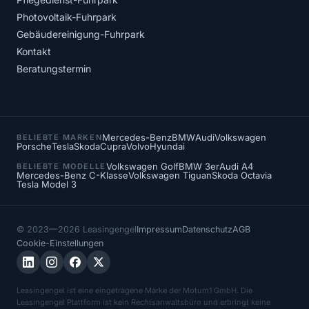
Photovoltaik-Fuhrpark
Gebäudereinigung-Fuhrpark
Kontakt
Beratungstermin
Mercedes-Benz
BMW
Audi
Volkswagen
BELIEBTE MARKEN
Porsche
Tesla
Skoda
Cupra
Volvo
Hyundai
Volkswagen Golf
BMW 3er
Audi A4
BELIEBTE MODELLE
Mercedes-Benz C-Klasse
Volkswagen Tiguan
Skoda Octavia
Tesla Model 3
© 2023—2026 Leasingengel
Impressum
Datenschutz
AGB
Cookie-Einstellungen
Leasingengel ist eine eingetragene Marke der Motum1 GmbH. Die
Leasingengel Plattform ist kein Rechtsanwaltsbüro und erbringt keine