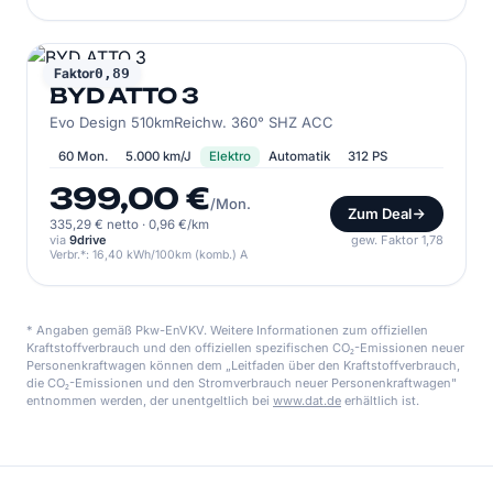
BYD
Faktor
0,89
BYD ATTO 3
Evo Design 510kmReichw. 360° SHZ ACC
60 Mon.
5.000 km/J
Elektro
Automatik
312 PS
399,00 €
/Mon.
Zum Deal
335,29 € netto
·
0,96 €/km
via
9drive
gew. Faktor 1,78
Verbr.*: 16,40 kWh/100km (komb.) A
* Angaben gemäß Pkw-EnVKV. Weitere Informationen zum offiziellen
Kraftstoffverbrauch und den offiziellen spezifischen CO₂-Emissionen neuer
Personenkraftwagen können dem „Leitfaden über den Kraftstoffverbrauch,
die CO₂-Emissionen und den Stromverbrauch neuer Personenkraftwagen"
entnommen werden, der unentgeltlich bei
www.dat.de
erhältlich ist.