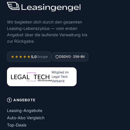
Wir begleiten dich durch den gesamten
Leasing-Lebenszyklus — vom ersten
Angebot über die laufende Verwaltung bis
zur Rückgabe.
5,0
★★★★★
Google
DSGVO · 256-Bit
Mitglied im
Legal Tech
Verband
① ANGEBOTE
Leasing-Angebote
Auto-Abo Vergleich
Top-Deals