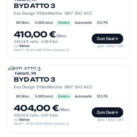
BYD ATTO 3
Evo Design 510kmReichw. 360° SHZ ACC
60 Mon.
5.000 km/J
Elektro
Automatik
312 PS
410,00 €
/Mon.
Zum Deal
344,54 € netto
·
0,98 €/km
via
9drive
gew. Faktor 1,80
Verbr.*: 16,40 kWh/100km (komb.) A
BYD
Faktor
0,90
BYD ATTO 3
Evo Design 510kmReichw. 360° SHZ ACC
60 Mon.
5.000 km/J
Elektro
Automatik
312 PS
404,00 €
/Mon.
Zum Deal
339,50 € netto
·
0,97 €/km
via
9drive
gew. Faktor 1,80
Verbr.*: 16,40 kWh/100km (komb.) A