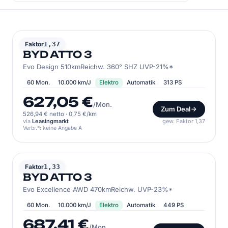
BYD
Faktor
1,37
BYD ATTO 3
Evo Design 510kmReichw. 360° SHZ UVP-21%*
60 Mon.
10.000 km/J
Elektro
Automatik
313 PS
627,05 €
/Mon.
Zum Deal
526,94 € netto
·
0,75 €/km
via
Leasingmarkt
gew. Faktor 1,37
Verbr.*: keine Angabe A
BYD
Faktor
1,33
BYD ATTO 3
Evo Excellence AWD 470kmReichw. UVP-23%*
60 Mon.
10.000 km/J
Elektro
Automatik
449 PS
687,41 €
/Mon.