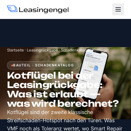
Startseite
Leasingrückgabe
Schadenkatalog
Kotflügel
BAUTEIL · SCHADENKATALOG
Kotflügel bei der
Leasingrückgabe:
Was ist erlaubt —
was wird berechnet?
Kotflügel sind der zweite klassische
Streifschaden-Hotspot nach den Türen. Was
VMF noch als Toleranz wertet, wo Smart Repair