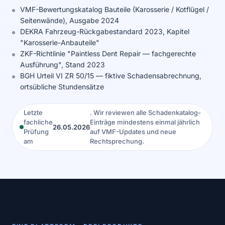
VMF-Bewertungskatalog Bauteile (Karosserie / Kotflügel /
Seitenwände), Ausgabe 2024
DEKRA Fahrzeug-Rückgabestandard 2023, Kapitel
"Karosserie-Anbauteile"
ZKF-Richtlinie "Paintless Dent Repair — fachgerechte
Ausführung", Stand 2023
BGH Urteil VI ZR 50/15 — fiktive Schadensabrechnung,
ortsübliche Stundensätze
Letzte
. Wir reviewen alle Schadenkatalog-
fachliche
Einträge mindestens einmal jährlich
26.05.2026
Prüfung
auf VMF-Updates und neue
am
Rechtsprechung.