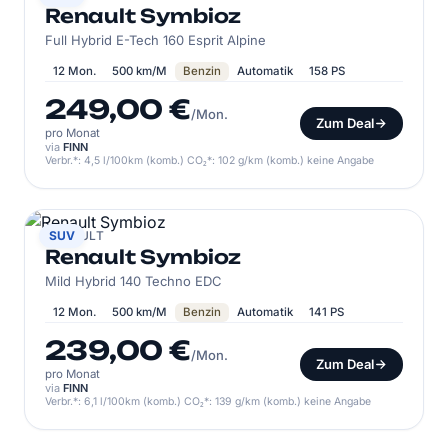
Renault Symbioz
Full Hybrid E-Tech 160 Esprit Alpine
12 Mon.
500 km/M
Benzin
Automatik
158 PS
249,00 €
/Mon.
Zum Deal
pro Monat
via
FINN
Verbr.*: 4,5 l/100km (komb.) CO₂*: 102 g/km (komb.) keine Angabe
RENAULT
SUV
Renault Symbioz
Mild Hybrid 140 Techno EDC
12 Mon.
500 km/M
Benzin
Automatik
141 PS
239,00 €
/Mon.
Zum Deal
pro Monat
via
FINN
Verbr.*: 6,1 l/100km (komb.) CO₂*: 139 g/km (komb.) keine Angabe