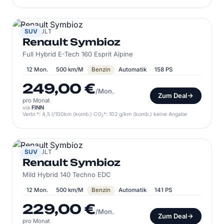
RENAULT
SUV
Renault Symbioz
Full Hybrid E-Tech 160 Esprit Alpine
12 Mon.
500 km/M
Benzin
Automatik
158 PS
249,00 €
/Mon.
Zum Deal
pro Monat
via
FINN
Verbr.*: 4,5 l/100km (komb.) CO₂*: 102 g/km (komb.) keine Angabe
RENAULT
SUV
Renault Symbioz
Mild Hybrid 140 Techno EDC
12 Mon.
500 km/M
Benzin
Automatik
141 PS
229,00 €
/Mon.
Zum Deal
pro Monat