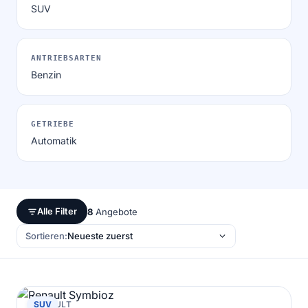
SUV
ANTRIEBSARTEN
Benzin
GETRIEBE
Automatik
Alle Filter
8
Angebote
Sortieren:
RENAULT
SUV