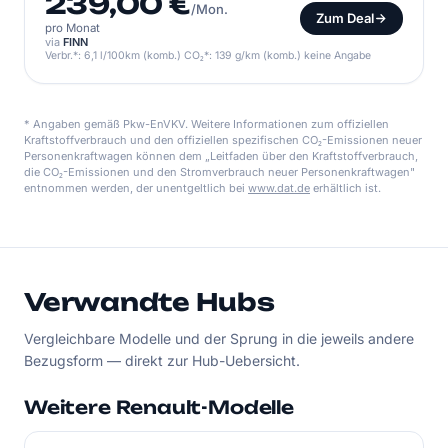
239,00 €
/Mon.
Zum Deal
pro Monat
via
FINN
Verbr.*: 6,1 l/100km (komb.) CO₂*: 139 g/km (komb.) keine Angabe
* Angaben gemäß Pkw-EnVKV. Weitere Informationen zum offiziellen
Kraftstoffverbrauch und den offiziellen spezifischen CO₂-Emissionen neuer
Personenkraftwagen können dem „Leitfaden über den Kraftstoffverbrauch,
die CO₂-Emissionen und den Stromverbrauch neuer Personenkraftwagen"
entnommen werden, der unentgeltlich bei
www.dat.de
erhältlich ist.
Verwandte Hubs
Vergleichbare Modelle und der Sprung in die jeweils andere
Bezugsform — direkt zur Hub-Uebersicht.
Weitere Renault-Modelle