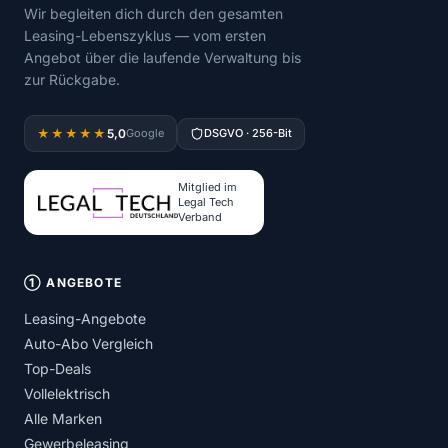
Wir begleiten dich durch den gesamten
Leasing-Lebenszyklus — vom ersten
Angebot über die laufende Verwaltung bis
zur Rückgabe.
5,0
★★★★★
Google
DSGVO · 256-Bit
Mitglied im
Legal Tech
Verband
① ANGEBOTE
Leasing-Angebote
Auto-Abo Vergleich
Top-Deals
Vollelektrisch
Alle Marken
Gewerbeleasing