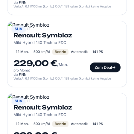
via
FINN
Verbr.*: 6,1 l/100km (komb.) CO₂*: 139 g/km (komb.) keine Angabe
RENAULT
SUV
Renault Symbioz
Mild Hybrid 140 Techno EDC
12 Mon.
500 km/M
Benzin
Automatik
141 PS
229,00 €
/Mon.
Zum Deal
pro Monat
via
FINN
Verbr.*: 6,1 l/100km (komb.) CO₂*: 139 g/km (komb.) keine Angabe
RENAULT
SUV
Renault Symbioz
Mild Hybrid 140 Techno EDC
12 Mon.
500 km/M
Benzin
Automatik
141 PS