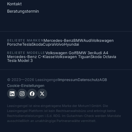
Kontakt
Beratungstermin
Mercedes-Benz
BMW
Audi
Volkswagen
BELIEBTE MARKEN
Porsche
Tesla
Skoda
Cupra
Volvo
Hyundai
Volkswagen Golf
BMW 3er
Audi A4
BELIEBTE MODELLE
Mercedes-Benz C-Klasse
Volkswagen Tiguan
Skoda Octavia
Tesla Model 3
© 2023—2026 Leasingengel
Impressum
Datenschutz
AGB
Cookie-Einstellungen
Leasingengel ist eine eingetragene Marke der Motum1 GmbH. Die
Leasingengel Plattform ist kein Rechtsanwaltsbüro und erbringt keine
Rechtsdienstleistungen i.S.d. RDG. Im Gutachten-Check werden Mandate
ausschließlich an unabhängige Partneranwälte vermittelt.