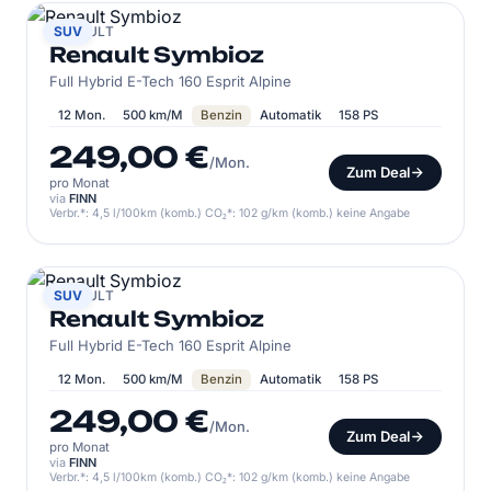
RENAULT
SUV
Renault Symbioz
Full Hybrid E-Tech 160 Esprit Alpine
12 Mon.
500 km/M
Benzin
Automatik
158 PS
249,00 €
/Mon.
Zum Deal
pro Monat
via
FINN
Verbr.*: 4,5 l/100km (komb.) CO₂*: 102 g/km (komb.) keine Angabe
RENAULT
SUV
Renault Symbioz
Full Hybrid E-Tech 160 Esprit Alpine
12 Mon.
500 km/M
Benzin
Automatik
158 PS
249,00 €
/Mon.
Zum Deal
pro Monat
via
FINN
Verbr.*: 4,5 l/100km (komb.) CO₂*: 102 g/km (komb.) keine Angabe