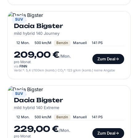
DACIA
SUV
Dacia Bigster
mild hybrid 140 Journey
12 Mon.
500 km/M
Benzin
Manuell
141 PS
209,00 €
/Mon.
Zum Deal
pro Monat
via
FINN
Verbr.*: 5,4 l/100km (komb.) CO₂*: 123 g/km (komb.) keine Angabe
DACIA
SUV
Dacia Bigster
mild hybrid 140 Extreme
12 Mon.
500 km/M
Benzin
Manuell
141 PS
229,00 €
/Mon.
Zum Deal
pro Monat