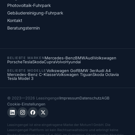
Photovoltaik-Fuhrpark
Gebäudereinigung-Fuhrpark
Kontakt
Beratungstermin
Mercedes-Benz
BMW
Audi
Volkswagen
BELIEBTE MARKEN
Porsche
Tesla
Skoda
Cupra
Volvo
Hyundai
Volkswagen Golf
BMW 3er
Audi A4
BELIEBTE MODELLE
Mercedes-Benz C-Klasse
Volkswagen Tiguan
Skoda Octavia
Tesla Model 3
© 2023—2026 Leasingengel
Impressum
Datenschutz
AGB
Cookie-Einstellungen
Leasingengel ist eine eingetragene Marke der Motum1 GmbH. Die
Leasingengel Plattform ist kein Rechtsanwaltsbüro und erbringt keine