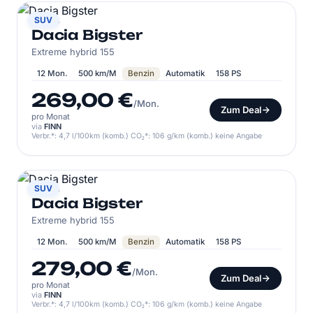
DACIA
SUV
Dacia Bigster
Extreme hybrid 155
12 Mon.
500 km/M
Benzin
Automatik
158 PS
269,00 €
/Mon.
Zum Deal
pro Monat
via
FINN
Verbr.*: 4,7 l/100km (komb.) CO₂*: 106 g/km (komb.) keine Angabe
DACIA
SUV
Dacia Bigster
Extreme hybrid 155
12 Mon.
500 km/M
Benzin
Automatik
158 PS
279,00 €
/Mon.
Zum Deal
pro Monat
via
FINN
Verbr.*: 4,7 l/100km (komb.) CO₂*: 106 g/km (komb.) keine Angabe