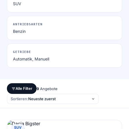
SUV
ANTRIEBSARTEN
Benzin
GETRIEBE
Automatik, Manuell
Alle Filter
9
Angebote
Sortieren:
DACIA
SUV