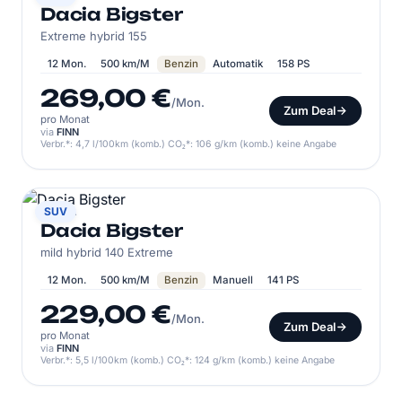
Dacia Bigster
Extreme hybrid 155
12 Mon.
500 km/M
Benzin
Automatik
158 PS
269,00 €
/Mon.
Zum Deal
pro Monat
via
FINN
Verbr.*: 4,7 l/100km (komb.) CO₂*: 106 g/km (komb.) keine Angabe
DACIA
SUV
Dacia Bigster
mild hybrid 140 Extreme
12 Mon.
500 km/M
Benzin
Manuell
141 PS
229,00 €
/Mon.
Zum Deal
pro Monat
via
FINN
Verbr.*: 5,5 l/100km (komb.) CO₂*: 124 g/km (komb.) keine Angabe