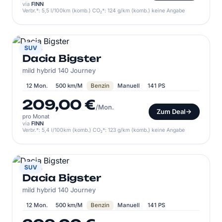
via
FINN
Verbr.*: 5,5 l/100km (komb.) CO₂*: 124 g/km (komb.) keine Angabe
DACIA
SUV
Dacia Bigster
mild hybrid 140 Journey
12 Mon.
500 km/M
Benzin
Manuell
141 PS
209,00 €
/Mon.
Zum Deal
pro Monat
via
FINN
Verbr.*: 5,4 l/100km (komb.) CO₂*: 123 g/km (komb.) keine Angabe
DACIA
SUV
Dacia Bigster
mild hybrid 140 Journey
12 Mon.
500 km/M
Benzin
Manuell
141 PS