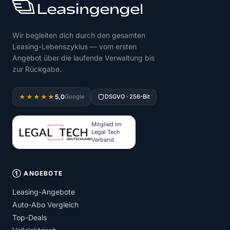
Wir begleiten dich durch den gesamten
Leasing-Lebenszyklus — vom ersten
Angebot über die laufende Verwaltung bis
zur Rückgabe.
5,0
★★★★★
Google
DSGVO · 256-Bit
Mitglied im
Legal Tech
Verband
① ANGEBOTE
Leasing-Angebote
Auto-Abo Vergleich
Top-Deals