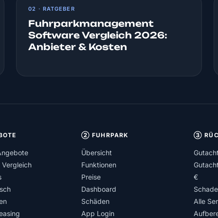
02 · RATGEBER
Fuhrparkmanagement
Software Vergleich 2026:
Anbieter & Kosten
BOTE
② FUHRPARK
③ RÜC
Angebote
Übersicht
Gutach
 Vergleich
Funktionen
Gutach
s
Preise
€
isch
Dashboard
Schade
en
Schäden
Alle Se
easing
App Login
Aufbere