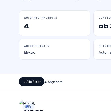
AUTO-ABO-ANGEBOTE
GÜNSTI
4
ab
ANTRIEBSARTEN
GETRIE
Elektro
Automa
Alle Filter
4
Angebote
MG
SUV