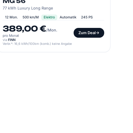
MG S6
77 kWh Luxury Long Range
12 Mon.
500 km/M
Elektro
Automatik
245 PS
389,00 €
/Mon.
Zum Deal
pro Monat
via
FINN
Verbr.*: 16,6 kWh/100km (komb.) keine Angabe