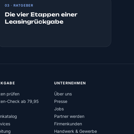
03 · RATGEBER
Die vier Etappen einer
Leasingrückgabe
KGABE
UNTERNEHMEN
ten prüfen
Über uns
ten-Check ab 79,95
Presse
Jobs
nkatalog
Partner werden
rvices
Firmenkunden
itung
Handwerk & Gewerbe