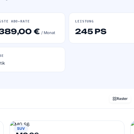
GSTE ABO-RATE
LEISTUNG
 389,00 €
245 PS
/ Monat
BE
tik
Raster
MG
SUV