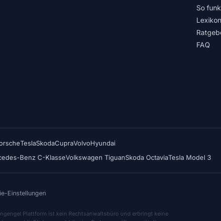
So funkt
Lexiko
Ratgeb
FAQ
orsche
Tesla
Skoda
Cupra
Volvo
Hyundai
cedes-Benz C-Klasse
Volkswagen Tiguan
Skoda Octavia
Tesla Model 3
e-Einstellungen
ngengel Plattform ist kein Rechtsanwaltsbüro und erbringt keine