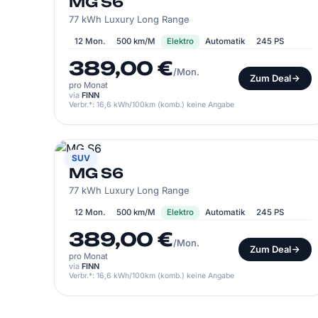
MG S6
77 kWh Luxury Long Range
12 Mon.
500 km/M
Elektro
Automatik
245 PS
389,00 €
/Mon.
Zum Deal
pro Monat
via
FINN
Verbr.*: 16,6 kWh/100km (komb.) keine Angabe
MG
SUV
MG S6
77 kWh Luxury Long Range
12 Mon.
500 km/M
Elektro
Automatik
245 PS
389,00 €
/Mon.
Zum Deal
pro Monat
via
FINN
Verbr.*: 16,6 kWh/100km (komb.) keine Angabe