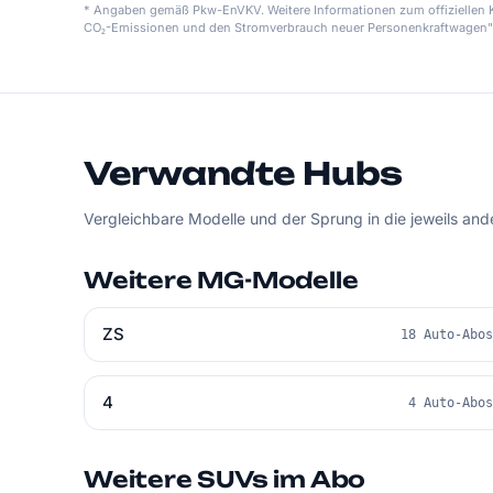
* Angaben gemäß Pkw-EnVKV. Weitere Informationen zum offiziellen Kr
CO₂-Emissionen und den Stromverbrauch neuer Personenkraftwagen"
Verwandte Hubs
Vergleichbare Modelle und der Sprung in die jeweils an
Weitere MG-Modelle
ZS
18 Auto-Abo
4
4 Auto-Abo
Weitere SUVs im Abo