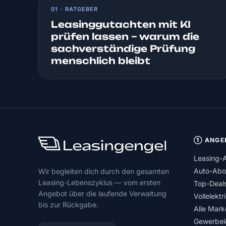
01 · RATGEBER
Leasinggutachten mit KI
prüfen lassen – warum die
sachverständige Prüfung
menschlich bleibt
① ANGE
Leasing-
Auto-Abo
Wir begleiten dich durch den gesamten
Leasing-Lebenszyklus — vom ersten
Top-Deal
Angebot über die laufende Verwaltung
Vollelektr
bis zur Rückgabe.
Alle Mark
Gewerbel