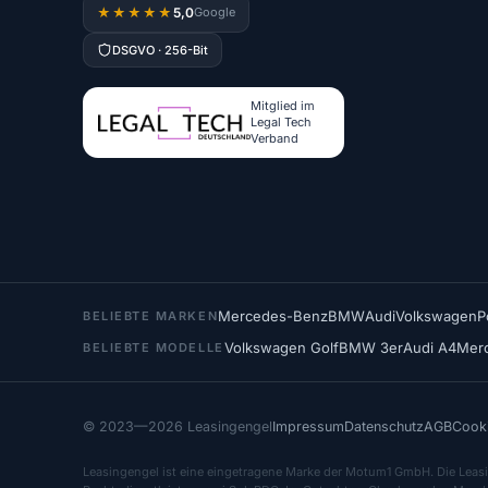
5,0
★★★★★
Google
DSGVO · 256-Bit
Mitglied im
Legal Tech
Verband
Mercedes-Benz
BMW
Audi
Volkswagen
P
BELIEBTE MARKEN
Volkswagen Golf
BMW 3er
Audi A4
Mer
BELIEBTE MODELLE
© 2023—2026 Leasingengel
Impressum
Datenschutz
AGB
Cooki
Leasingengel ist eine eingetragene Marke der Motum1 GmbH. Die Leasi