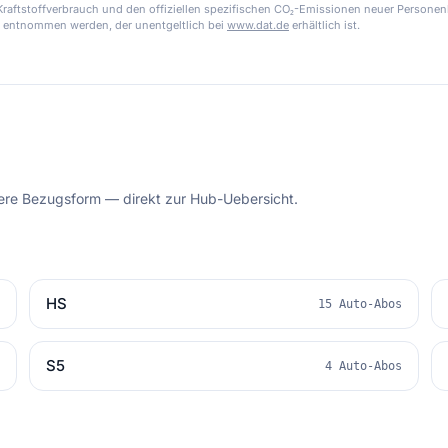
aftstoffverbrauch und den offiziellen spezifischen CO₂-Emissionen neuer Personen
 entnommen werden, der unentgeltlich bei
www.dat.de
erhältlich ist.
dere Bezugsform — direkt zur Hub-Uebersicht.
HS
s
15 Auto-Abos
S5
s
4 Auto-Abos