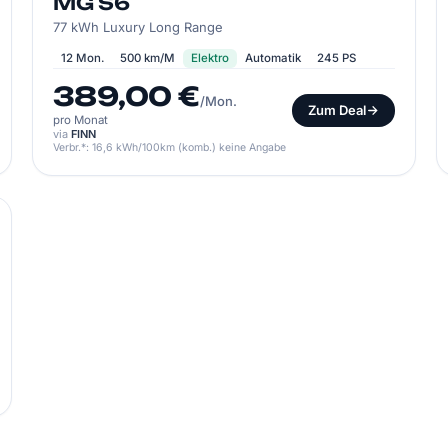
MG S6
77 kWh Luxury Long Range
12 Mon.
500 km/M
Elektro
Automatik
245 PS
389,00 €
/Mon.
Zum Deal
pro Monat
via
FINN
Verbr.*: 16,6 kWh/100km (komb.) keine Angabe