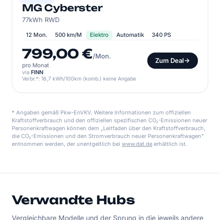
MG Cyberster
77kWh RWD
12 Mon.
500 km/M
Elektro
Automatik
340 PS
799,00 €
/Mon.
Zum Deal
pro Monat
via
FINN
Verbr.*: 16,7 kWh/100km (komb.) keine Angabe
* Angaben gemäß Pkw-EnVKV. Weitere Informationen zum offiziellen
Kraftstoffverbrauch und den offiziellen spezifischen CO₂-Emissionen neuer
Personenkraftwagen können dem „Leitfaden über den Kraftstoffverbrauch,
die CO₂-Emissionen und den Stromverbrauch neuer Personenkraftwagen"
entnommen werden, der unentgeltlich bei
www.dat.de
erhältlich ist.
Verwandte Hubs
Vergleichbare Modelle und der Sprung in die jeweils andere