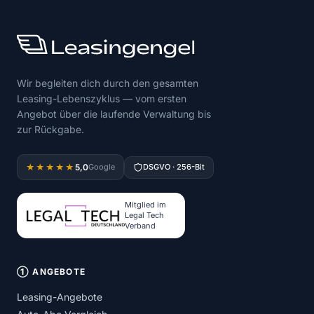
Wir begleiten dich durch den gesamten
Leasing-Lebenszyklus — vom ersten
Angebot über die laufende Verwaltung bis
zur Rückgabe.
5,0
★★★★★
Google
DSGVO · 256-Bit
Mitglied im
Legal Tech
Verband
① ANGEBOTE
Leasing-Angebote