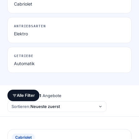
Cabriolet
ANTRIEBSARTEN
Elektro
GETRIEBE
Automatik
Alle Filter
1
Angebote
Sortieren:
MG
Cabriolet