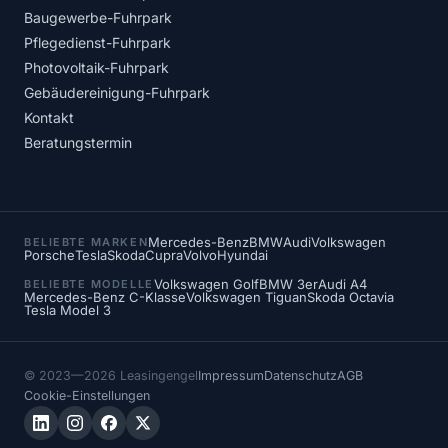
Baugewerbe-Fuhrpark
Pflegedienst-Fuhrpark
Photovoltaik-Fuhrpark
Gebäudereinigung-Fuhrpark
Kontakt
Beratungstermin
Mercedes-Benz
BMW
Audi
Volkswagen
BELIEBTE MARKEN
Porsche
Tesla
Skoda
Cupra
Volvo
Hyundai
Volkswagen Golf
BMW 3er
Audi A4
BELIEBTE MODELLE
Mercedes-Benz C-Klasse
Volkswagen Tiguan
Skoda Octavia
Tesla Model 3
© 2023—2026 Leasingengel
Impressum
Datenschutz
AGB
Cookie-Einstellungen