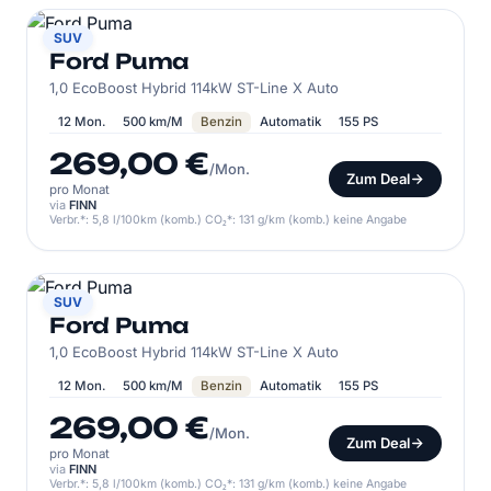
FORD
SUV
Ford Puma
1,0 EcoBoost Hybrid 114kW ST-Line X Auto
12 Mon.
500 km/M
Benzin
Automatik
155 PS
269,00 €
/Mon.
Zum Deal
pro Monat
via
FINN
Verbr.*: 5,8 l/100km (komb.) CO₂*: 131 g/km (komb.) keine Angabe
FORD
SUV
Ford Puma
1,0 EcoBoost Hybrid 114kW ST-Line X Auto
12 Mon.
500 km/M
Benzin
Automatik
155 PS
269,00 €
/Mon.
Zum Deal
pro Monat
via
FINN
Verbr.*: 5,8 l/100km (komb.) CO₂*: 131 g/km (komb.) keine Angabe