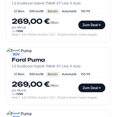
1,0 EcoBoost Hybrid 114kW ST-Line X Auto
12 Mon.
500 km/M
Benzin
Automatik
155 PS
269,00 €
/Mon.
Zum Deal
pro Monat
via
FINN
Verbr.*: 5,8 l/100km (komb.) CO₂*: 131 g/km (komb.) keine Angabe
FORD
SUV
Ford Puma
1,0 EcoBoost Hybrid 114kW ST-Line X Auto
12 Mon.
500 km/M
Benzin
Automatik
155 PS
269,00 €
/Mon.
Zum Deal
pro Monat
via
FINN
Verbr.*: 5,8 l/100km (komb.) CO₂*: 131 g/km (komb.) keine Angabe