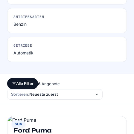
ANTRIEBSARTEN
Benzin
GETRIEBE
Automatik
Alle Filter
6
Angebote
Sortieren:
FORD
SUV
Ford Puma