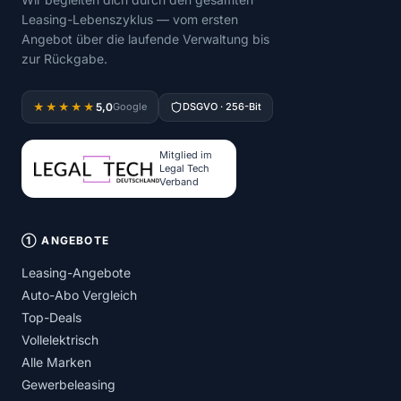
Leasing-Lebenszyklus — vom ersten
Angebot über die laufende Verwaltung bis
zur Rückgabe.
5,0
★★★★★
Google
DSGVO · 256-Bit
Mitglied im
Legal Tech
Verband
① ANGEBOTE
Leasing-Angebote
Auto-Abo Vergleich
Top-Deals
Vollelektrisch
Alle Marken
Gewerbeleasing