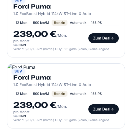
FORD
SUV
Ford Puma
1,0 EcoBoost Hybrid 114kW ST-Line X Auto
12 Mon.
500 km/M
Benzin
Automatik
155 PS
239,00 €
/Mon.
Zum Deal
pro Monat
via
FINN
Verbr.*: 5,8 l/100km (komb.) CO₂*: 131 g/km (komb.) keine Angabe
FORD
SUV
Ford Puma
1,0 EcoBoost Hybrid 114kW ST-Line X Auto
12 Mon.
500 km/M
Benzin
Automatik
155 PS
239,00 €
/Mon.
Zum Deal
pro Monat
via
FINN
Verbr.*: 5,8 l/100km (komb.) CO₂*: 131 g/km (komb.) keine Angabe